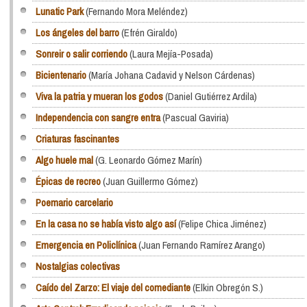
Lunatic Park
(Fernando Mora Meléndez)
Los ángeles del barro
(Efrén Giraldo)
Sonreir o salir corriendo
(Laura Mejía-Posada)
Bicientenario
(María Johana Cadavid y Nelson Cárdenas)
Viva la patria y mueran los godos
(Daniel Gutiérrez Ardila)
Independencia con sangre entra
(Pascual Gaviria)
Criaturas fascinantes
Algo huele mal
(G. Leonardo Gómez Marín)
Épicas de recreo
(Juan Guillermo Gómez)
Poemario carcelario
En la casa no se había visto algo así
(Felipe Chica Jiménez)
Emergencia en Policlínica
(Juan Fernando Ramírez Arango)
Nostalgias colectivas
Caído del Zarzo: El viaje del comediante
(Elkin Obregón S.)