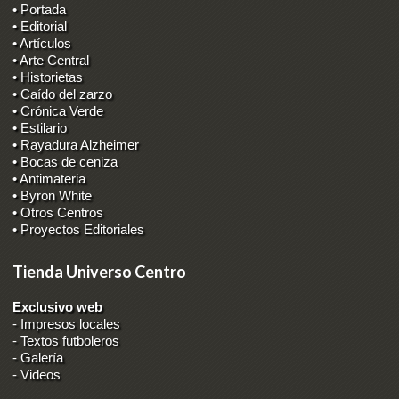
• Portada
• Editorial
• Artículos
• Arte Central
• Historietas
• Caído del zarzo
• Crónica Verde
• Estilario
• Rayadura Alzheimer
• Bocas de ceniza
• Antimateria
• Byron White
• Otros Centros
• Proyectos Editoriales
Tienda Universo Centro
Exclusivo web
-
Impresos locales
-
Textos futboleros
-
Galería
-
Videos