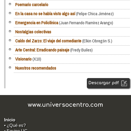
Poemario carcelario
En la casa no se había visto algo así
(Felipe Chica Jiménez)
Emergencia en Policlínica
(Juan Fernando Ramírez Arango)
Nostalgias colectivas
Caído del Zarzo: El viaje del comediante
(Elkin Obregón S.)
Arte Central: Erradicando paisaje
(Fredy Builes)
Visionario
(X10)
Nuestros recomendados
Descargar pdf
www.universocentro.com
Inicio
• ¿Qué es?
• Equipo UC