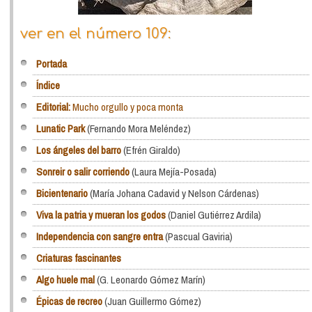
ver en el número 109:
Portada
Índice
Editorial:
Mucho orgullo y poca monta
Lunatic Park
(Fernando Mora Meléndez)
Los ángeles del barro
(Efrén Giraldo)
Sonreir o salir corriendo
(Laura Mejía-Posada)
Bicientenario
(María Johana Cadavid y Nelson Cárdenas)
Viva la patria y mueran los godos
(Daniel Gutiérrez Ardila)
Independencia con sangre entra
(Pascual Gaviria)
Criaturas fascinantes
Algo huele mal
(G. Leonardo Gómez Marín)
Épicas de recreo
(Juan Guillermo Gómez)