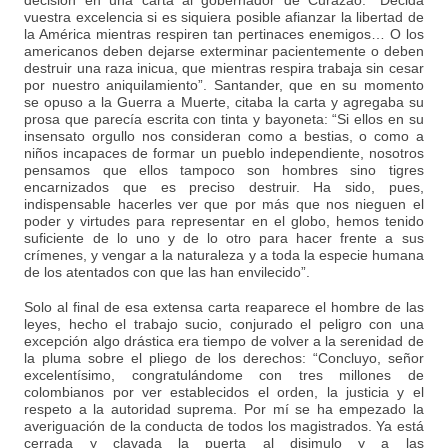
decisión en una carta al gobernador de Curazao: “Decida
vuestra excelencia si es siquiera posible afianzar la libertad de
la América mientras respiren tan pertinaces enemigos… O los
americanos deben dejarse exterminar pacientemente o deben
destruir una raza inicua, que mientras respira trabaja sin cesar
por nuestro aniquilamiento”. Santander, que en su momento
se opuso a la Guerra a Muerte, citaba la carta y agregaba su
prosa que parecía escrita con tinta y bayoneta: “Si ellos en su
insensato orgullo nos consideran como a bestias, o como a
niños incapaces de formar un pueblo independiente, nosotros
pensamos que ellos tampoco son hombres sino tigres
encarnizados que es preciso destruir. Ha sido, pues,
indispensable hacerles ver que por más que nos nieguen el
poder y virtudes para representar en el globo, hemos tenido
suficiente de lo uno y de lo otro para hacer frente a sus
crímenes, y vengar a la naturaleza y a toda la especie humana
de los atentados con que las han envilecido”.
Solo al final de esa extensa carta reaparece el hombre de las
leyes, hecho el trabajo sucio, conjurado el peligro con una
excepción algo drástica era tiempo de volver a la serenidad de
la pluma sobre el pliego de los derechos: “Concluyo, señor
excelentísimo, congratulándome con tres millones de
colombianos por ver establecidos el orden, la justicia y el
respeto a la autoridad suprema. Por mí se ha empezado la
averiguación de la conducta de todos los magistrados. Ya está
cerrada y clavada la puerta al disimulo y a las