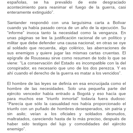
españolas, se ha prevalido de este desgraciado
acontecimiento para reanimar el fuego de la guerra, casi
enteramente extinguido”.
Santander respondió con una larguísima carta a Bolívar
cuando ya había pasado cerca de un año de la ejecución. Su
“informe” invoca tanto la necesidad como la venganza. En
unas páginas se lee la justificación racional de un político y
militar que debe defender una causa nacional; en otras se oye
al soldado que recuerda, algo colérico, las aberraciones de
sus enemigos y quiere jugar las mismas cartas cruentas. El
epígrafe de Rousseau sirve como resumen de todo lo que se
viene: “La conservación del Estado es incompatible con la del
conspirador, es necesario que uno de los dos perezca. Y es
ahí cuando el derecho de la guerra es matar a los vencidos”.
El hombre de las leyes se definía en esa encrucijada como el
hombre de las necesidades. Solo una pequeña parte del
ejército vencedor había entrado a Bogotá y eso hacía que
para muchos ese “triunfo inmortal” todavía fuera dudoso:
“Parecía que sólo la casualidad nos había proporcionado el
triunfo con un puñado de hombres desesperados, sin patria y
sin asilo; veían a los oficiales y soldados desnudos,
maltratados, careciendo hasta de lo más preciso, después de
haber sido testigos del lujo y comodidades del ejército
enemigo”.