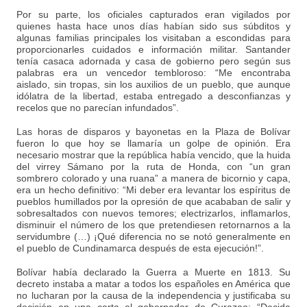
Por su parte, los oficiales capturados eran vigilados por
quienes hasta hace unos días habían sido sus súbditos y
algunas familias principales los visitaban a escondidas para
proporcionarles cuidados e información militar. Santander
tenía casaca adornada y casa de gobierno pero según sus
palabras era un vencedor tembloroso: “Me encontraba
aislado, sin tropas, sin los auxilios de un pueblo, que aunque
idólatra de la libertad, estaba entregado a desconfianzas y
recelos que no parecían infundados”.
Las horas de disparos y bayonetas en la Plaza de Bolívar
fueron lo que hoy se llamaría un golpe de opinión. Era
necesario mostrar que la república había vencido, que la huida
del virrey Sámano por la ruta de Honda, con “un gran
sombrero colorado y una ruana” a manera de bicornio y capa,
era un hecho definitivo: “Mi deber era levantar los espíritus de
pueblos humillados por la opresión de que acababan de salir y
sobresaltados con nuevos temores; electrizarlos, inflamarlos,
disminuir el número de los que pretendiesen retornarnos a la
servidumbre (…) ¡Qué diferencia no se notó generalmente en
el pueblo de Cundinamarca después de esta ejecución!”.
Bolívar había declarado la Guerra a Muerte en 1813. Su
decreto instaba a matar a todos los españoles en América que
no lucharan por la causa de la independencia y justificaba su