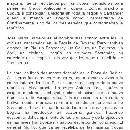
mayoría, fueron reclutados por las tropas libertadoras para
pelear en Chocó, Antioquia y Popayán. Bolívar marchó a
Cúcuta a consolidar la victoria en toda la región y Santander
quedó al mando en Bogotá como vicepresidente de
Cundinamarca, uno de los tres estados que conformaban la
república.
José María Barreiro es el nombre más sonoro entre los 38
oficiales capturados en la Batalla de Boyacá. Pero también
estaban un Pla, un Echegaray, un Galluzo, un Figueroa, un
Abril, un Molinos… según los enumera Santander, su
carcelero en la capital, a la vez que les pone el apellido de
“monstruos”.
La hora les llegó dos meses después en la Plaza de Bolívar.
Allí fueron fusilados entre temores, oportunismos y vivas a la
causa independentista. Fue el bautizo de sangre de la nueva
república. Muy pronto Francisco Antonio Zea, burócrata
insigne nombrado embajador plenipotenciario de la nueva
república ante Europa, repudió la ejecución en una carta a
Bolívar donde reprochaba el arrebato desproporcionado de
Santander: “El acto inoportuno de las represalias ejercidas en
Bogotá ha producido un trastorno general, haciendo
desconfiar del cumplimiento de las promesas y de la ejecución
de las leyes filantrópicas y sabios decretos del congreso. El
general Morillo, que ya se recelaba de las mismas tropas