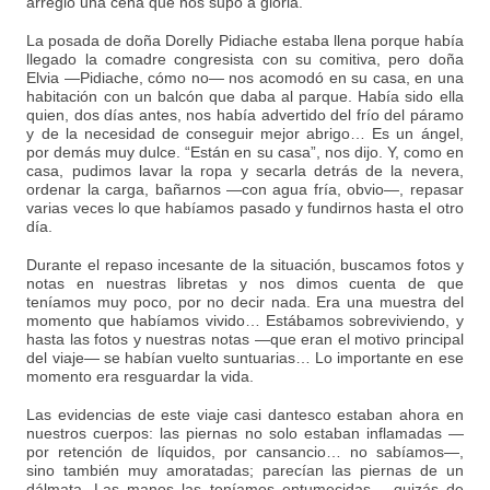
arregló una cena que nos supo a gloria.
La posada de doña Dorelly Pidiache estaba llena porque había
llegado la comadre congresista con su comitiva, pero doña
Elvia —Pidiache, cómo no— nos acomodó en su casa, en una
habitación con un balcón que daba al parque. Había sido ella
quien, dos días antes, nos había advertido del frío del páramo
y de la necesidad de conseguir mejor abrigo… Es un ángel,
por demás muy dulce. “Están en su casa”, nos dijo. Y, como en
casa, pudimos lavar la ropa y secarla detrás de la nevera,
ordenar la carga, bañarnos —con agua fría, obvio—, repasar
varias veces lo que habíamos pasado y fundirnos hasta el otro
día.
Durante el repaso incesante de la situación, buscamos fotos y
notas en nuestras libretas y nos dimos cuenta de que
teníamos muy poco, por no decir nada. Era una muestra del
momento que habíamos vivido… Estábamos sobreviviendo, y
hasta las fotos y nuestras notas —que eran el motivo principal
del viaje— se habían vuelto suntuarias… Lo importante en ese
momento era resguardar la vida.
Las evidencias de este viaje casi dantesco estaban ahora en
nuestros cuerpos: las piernas no solo estaban inflamadas —
por retención de líquidos, por cansancio… no sabíamos—,
sino también muy amoratadas; parecían las piernas de un
dálmata. Las manos las teníamos entumecidas —quizás de