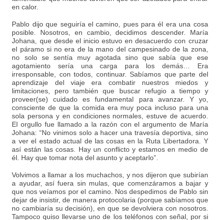
en calor.
Pablo dijo que seguiría el camino, pues para él era una cosa
posible. Nosotros, en cambio, decidimos descender. María
Johana, que desde el inicio estuvo en desacuerdo con cruzar
el páramo si no era de la mano del campesinado de la zona,
no solo se sentía muy agotada sino que sabía que ese
agotamiento sería una carga para los demás… Era
irresponsable, con todos, continuar. Sabíamos que parte del
aprendizaje del viaje era combatir nuestros miedos y
limitaciones, pero también que buscar refugio a tiempo y
proveer(se) cuidado es fundamental para avanzar. Y yo,
consciente de que la comida era muy poca incluso para una
sola persona y en condiciones normales, estuve de acuerdo.
El orgullo fue llamado a la razón con el argumento de María
Johana: “No vinimos solo a hacer una travesía deportiva, sino
a ver el estado actual de las cosas en la Ruta Libertadora. Y
así están las cosas. Hay un conflicto y estamos en medio de
él. Hay que tomar nota del asunto y aceptarlo”.
Volvimos a llamar a los muchachos, y nos dijeron que subirían
a ayudar, así fuera sin mulas, que comenzáramos a bajar y
que nos veíamos por el camino. Nos despedimos de Pablo sin
dejar de insistir, de manera protocolaria (porque sabíamos que
no cambiaría su decisión), en que se devolviera con nosotros.
Tampoco quiso llevarse uno de los teléfonos con señal, por si