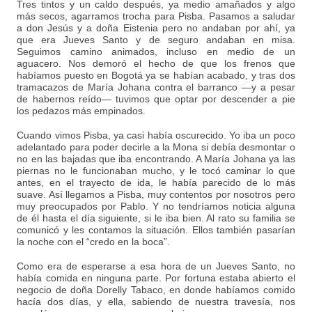
Tres tintos y un caldo después, ya medio amañados y algo
más secos, agarramos trocha para Pisba. Pasamos a saludar
a don Jesús y a doña Eistenia pero no andaban por ahí, ya
que era Jueves Santo y de seguro andaban en misa.
Seguimos camino animados, incluso en medio de un
aguacero. Nos demoró el hecho de que los frenos que
habíamos puesto en Bogotá ya se habían acabado, y tras dos
tramacazos de María Johana contra el barranco —y a pesar
de habernos reído— tuvimos que optar por descender a pie
los pedazos más empinados.
Cuando vimos Pisba, ya casi había oscurecido. Yo iba un poco
adelantado para poder decirle a la Mona si debía desmontar o
no en las bajadas que iba encontrando. A María Johana ya las
piernas no le funcionaban mucho, y le tocó caminar lo que
antes, en el trayecto de ida, le había parecido de lo más
suave. Así llegamos a Pisba, muy contentos por nosotros pero
muy preocupados por Pablo. Y no tendríamos noticia alguna
de él hasta el día siguiente, si le iba bien. Al rato su familia se
comunicó y les contamos la situación. Ellos también pasarían
la noche con el “credo en la boca”.
Como era de esperarse a esa hora de un Jueves Santo, no
había comida en ninguna parte. Por fortuna estaba abierto el
negocio de doña Dorelly Tabaco, en donde habíamos comido
hacía dos días, y ella, sabiendo de nuestra travesía, nos