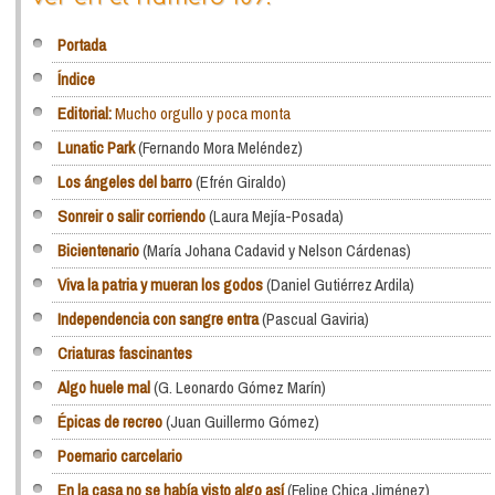
Portada
Índice
Editorial:
Mucho orgullo y poca monta
Lunatic Park
(Fernando Mora Meléndez)
Los ángeles del barro
(Efrén Giraldo)
Sonreir o salir corriendo
(Laura Mejía-Posada)
Bicientenario
(María Johana Cadavid y Nelson Cárdenas)
Viva la patria y mueran los godos
(Daniel Gutiérrez Ardila)
Independencia con sangre entra
(Pascual Gaviria)
Criaturas fascinantes
Algo huele mal
(G. Leonardo Gómez Marín)
Épicas de recreo
(Juan Guillermo Gómez)
Poemario carcelario
En la casa no se había visto algo así
(Felipe Chica Jiménez)