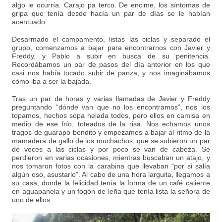
algo le ocurría. Carajo pa terco. De encime, los síntomas de
gripa que tenía desde hacía un par de días se le habían
acentuado.
Desarmado el campamento, listas las ciclas y separado el
grupo, comenzamos a bajar para encontrarnos con Javier y
Freddy, y Pablo a subir en busca de su penitencia.
Recordábamos un par de pasos del día anterior en los que
casi nos había tocado subir de panza, y nos imaginábamos
cómo iba a ser la bajada.
Tras un par de horas y varias llamadas de Javier y Freddy
preguntando “dónde van que no los encontramos”, nos los
topamos, hechos sopa helada todos, pero ellos en camisa en
medio de ese frío, toteados de la risa. Nos echamos unos
tragos de guarapo bendito y empezamos a bajar al ritmo de la
mamadera de gallo de los muchachos, que se subieron un par
de veces a las ciclas y por poco se van de cabeza. Se
perdieron en varias ocasiones, mientras buscaban un atajo, y
nos tomaron fotos con la carabina que llevaban “por si salía
algún oso, asustarlo”. Al cabo de una hora larguita, llegamos a
su casa, donde la felicidad tenía la forma de un café caliente
en aguapanela y un fogón de leña que tenía lista la señora de
uno de ellos.