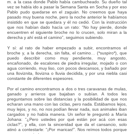
m. a la casa donde Pablo había cambucheado. Su dueño tal
vez se había ido a pasar la Semana Santa en Socha y por eso
Pablo pudo quedarse en el zaguán. No creemos que haya
pasado muy buena noche, pero la noche anterior le habíamos
insistido en que se quedara y él no cedió. Con la instrucción
que nos habían dado hacía un rato: “No hay pierde, donde
encuentren el siguiente broche no lo crucen, solo miran a la
derecha y ahí está el camino”, seguimos subiendo.
Y sí: al rato de haber empezado a subir, encontramos el
broche y, a la derecha, sin falta, el camino… (*suspiro*), que
puedo describir como muy pendiente, muy angosto,
encañonado, de escalones de piedra irregular, mojado o con
agua corriendo, muy liso, con pocos descansos, y bañado por
una lloviznita, llovizna o lluvia decidida, y por una niebla casi
constante de diferentes espesores.
Por el camino encontramos a dos o tres caravanas de mulas,
ganado y arrieros que bajaban o subían. A todos les
preguntamos sobre las distancias y la posibilidad de que nos
echaran una mano con las ciclas, pero nada. Estábamos lejos,
muy lejos, y no, no nos podían llevar nada, sus animales iban
cargados y no había manera. Un señor le preguntó a María
Johana: “¿Pero ustedes por qué están por acá con esas
ciclas?”, y ella, con la sinceridad que da el cansancio, solo
atinó a contestarle: “¡Por maricas!”. Nos reímos todos porque