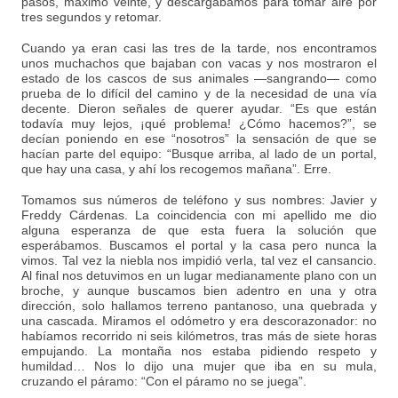
pasos, máximo veinte, y descargábamos para tomar aire por
tres segundos y retomar.
Cuando ya eran casi las tres de la tarde, nos encontramos
unos muchachos que bajaban con vacas y nos mostraron el
estado de los cascos de sus animales —sangrando— como
prueba de lo difícil del camino y de la necesidad de una vía
decente. Dieron señales de querer ayudar. “Es que están
todavía muy lejos, ¡qué problema! ¿Cómo hacemos?”, se
decían poniendo en ese “nosotros” la sensación de que se
hacían parte del equipo: “Busque arriba, al lado de un portal,
que hay una casa, y ahí los recogemos mañana”. Erre.
Tomamos sus números de teléfono y sus nombres: Javier y
Freddy Cárdenas. La coincidencia con mi apellido me dio
alguna esperanza de que esta fuera la solución que
esperábamos. Buscamos el portal y la casa pero nunca la
vimos. Tal vez la niebla nos impidió verla, tal vez el cansancio.
Al final nos detuvimos en un lugar medianamente plano con un
broche, y aunque buscamos bien adentro en una y otra
dirección, solo hallamos terreno pantanoso, una quebrada y
una cascada. Miramos el odómetro y era descorazonador: no
habíamos recorrido ni seis kilómetros, tras más de siete horas
empujando. La montaña nos estaba pidiendo respeto y
humildad… Nos lo dijo una mujer que iba en su mula,
cruzando el páramo: “Con el páramo no se juega”.