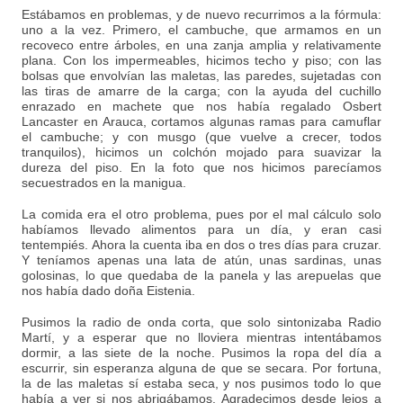
Estábamos en problemas, y de nuevo recurrimos a la fórmula:
uno a la vez. Primero, el cambuche, que armamos en un
recoveco entre árboles, en una zanja amplia y relativamente
plana. Con los impermeables, hicimos techo y piso; con las
bolsas que envolvían las maletas, las paredes, sujetadas con
las tiras de amarre de la carga; con la ayuda del cuchillo
enrazado en machete que nos había regalado Osbert
Lancaster en Arauca, cortamos algunas ramas para camuflar
el cambuche; y con musgo (que vuelve a crecer, todos
tranquilos), hicimos un colchón mojado para suavizar la
dureza del piso. En la foto que nos hicimos parecíamos
secuestrados en la manigua.
La comida era el otro problema, pues por el mal cálculo solo
habíamos llevado alimentos para un día, y eran casi
tentempiés. Ahora la cuenta iba en dos o tres días para cruzar.
Y teníamos apenas una lata de atún, unas sardinas, unas
golosinas, lo que quedaba de la panela y las arepuelas que
nos había dado doña Eistenia.
Pusimos la radio de onda corta, que solo sintonizaba Radio
Martí, y a esperar que no lloviera mientras intentábamos
dormir, a las siete de la noche. Pusimos la ropa del día a
escurrir, sin esperanza alguna de que se secara. Por fortuna,
la de las maletas sí estaba seca, y nos pusimos todo lo que
había a ver si nos abrigábamos. Agradecimos desde lejos a