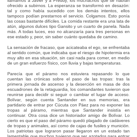
llamamos a Javier y a Freddy, los muchachos que se habían
ofrecido a subirnos. La esperanza se transformó en desazón:
tal y como había sucedido con los demás intentos, ellos
tampoco podían prestarnos el servicio. Colgamos. Esto ponía
las cosas bastante difíciles. La comida restante era una lata de
atún, algunos dulces tipo Gansito y un cuarto de panela. Nada
más. A todas luces, eso no alcanzaría para tres personas en
ese estado y, peor, sin saber cuánto quedaba de camino.
La sensación de fracaso, que acicateaba el ego, se enfrentaba
al sentido común, que indicaba que el riesgo de hipotermia era
muy alto en esa situación, sin casi nada para comer, en medio
de un gran esfuerzo físico, con lluvia y bajas temperaturas.
Parecía que el páramo nos estuviera repasando lo que
cuentan las crónicas sobre el paso de las tropas: tras la
primera jornada de ascenso y la deserción en masa de dos
escuadrones de la retaguardia, los comandantes tuvieron que
reunirse para decidir si seguir o cambiar el lugar de acceso.
Bolívar, según cuenta Santander en sus memorias, era
partidario de entrar por Cúcuta con Páez para no exponer las
tropas al páramo, mientras que Santander insistía en
continuar. Otra cosa dice un historiador amigo de Bolívar. Lo
cierto es que el paso del páramo quedó plagado de cadáveres
de tropas y animales, así como de cajas de fusiles y munición.
Los patriotas que lograron pasar llegaron en un estado tan
lamentable que muchos tuvieron que ser azotados para entrar