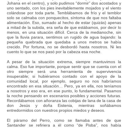
Johana en el centro), y solo pudimos “dormir” dos acostados y
uno sentado, con los pies inevitablemente mojados y el viento
colándose por toda parte. Temblábamos de frío y el temblor
solo se calmaba con ponquecitos, síntoma de que nos faltaba
alimentación. Eso, sumado al hecho de estar (quizás) apenas
a mitad de la subida, era seña de que estábamos, por decir lo
menos, en una situación difícil. Cerca de la medianoche, sin
que la lluvia parara, sentimos un rugido de agua bajando: la
pequeña quebrada que quedaba a unos metros se había
crecido. Por fortuna, no se desbordó hasta nosotros. Ni les
cuento lo que se nos pasó por la cabeza esa noche.
A pesar de la situación extrema, siempre mantuvimos la
calma. Eso fue importante, porque sentir que se cuenta con el
otro siempre será una herramienta de supervivencia
insuperable; si hubiéramos contado con el apoyo de la
comunidad local, por ejemplo, seguro no nos habríamos
encontrado en esa situación… Pero, ya en ella, nos teníamos
a nosotros y eso era, en ese punto, lo fundamental. Pasamos
la noche pensando en escenarios posibles y acciones futuras.
Recordábamos con añoranza las cobijas de lana de la casa de
don Jesús y doña Eistenia, mientras soñábamos
entredormidos con nuestros propios miedos y deseos.
El páramo del Perro, como se llamaba antes de que
Santander se refiriera a él como “de Pisba”, nos había