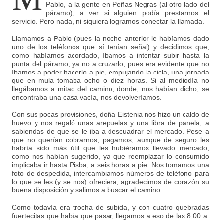
Pablo, a la gente en Peñas Negras (al otro lado del
páramo), a ver si alguien podía prestarnos el
servicio. Pero nada, ni siquiera logramos conectar la llamada.
Llamamos a Pablo (pues la noche anterior le habíamos dado
uno de los teléfonos que sí tenían señal) y decidimos que,
como habíamos acordado, íbamos a intentar subir hasta la
punta del páramo; ya no a cruzarlo, pues era evidente que no
íbamos a poder hacerlo a pie, empujando la cicla, una jornada
que en mula tomaba ocho o diez horas. Si al mediodía no
llegábamos a mitad del camino, donde, nos habían dicho, se
encontraba una casa vacía, nos devolveríamos.
Con sus pocas provisiones, doña Eistenia nos hizo un caldo de
huevo y nos regaló unas arepuelas y una libra de panela, a
sabiendas de que se le iba a descuadrar el mercado. Pese a
que no querían cobrarnos, pagamos, aunque de seguro les
habría sido más útil que les hubiéramos llevado mercado,
como nos habían sugerido, ya que reemplazar lo consumido
implicaba ir hasta Pisba, a seis horas a pie. Nos tomamos una
foto de despedida, intercambiamos números de teléfono para
lo que se les (y se nos) ofreciera, agradecimos de corazón su
buena disposición y salimos a buscar el camino.
Como todavía era trocha de subida, y con cuatro quebradas
fuertecitas que había que pasar, llegamos a eso de las 8:00 a.