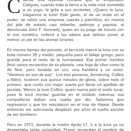
C
Calígula, cuando toda la tierra a la vista está sometida
a su yugo, le grita a sus sirvientes: ¡Quiero la luna,
tráiganme la luna! Este gesto, el de un orate en el
poder, se volvió una empresa cuerda y patriótica, en manos
del jefe de estado casi imberbe, pelirrojo y papista: el
demócrata John F. Kennedy, quien en su juego de tronos con
el oso soviético, ordenó a los sabios que debían poner al
menos un pie en las arenas lunares.
En menos tiempo del previsto, el terrícola marcó la luna con su
bota número 39 y medio, pequeña para el tallaje gringo, pero
grande para el resto de la humanidad. Ese primer hombre
llevó varios recuerdos de su planeta: una hoja de olivo como la
de Noé, pero fundida en oro, una bandera y un aviso:
“Venimos en son de paz”. Los tres pioneros, Armstrong, Collins
y Aldrin, tuvieron sus quince minutos de gloria, sobre todo el
primero, que contó con mejor suerte por llevar un apellido de
jazzista. Menos la tuvo Collins, quien nunca pisó el suelo lunar,
pues le tocó montar guardia en el módulo mientras sus
compañeros daban una vuelta por ahí. Sabemos que
regresaron y que los rescataron en el mar de Hawai. Desde
entonces ser astronauta desplazó por años el sueño escolar
de ser bombero.
Pero en 1972, durante la misión Apolo 17, ir a la luna ya no
despertaba tanta curiosidad. Pocos recuerdan el nombre de