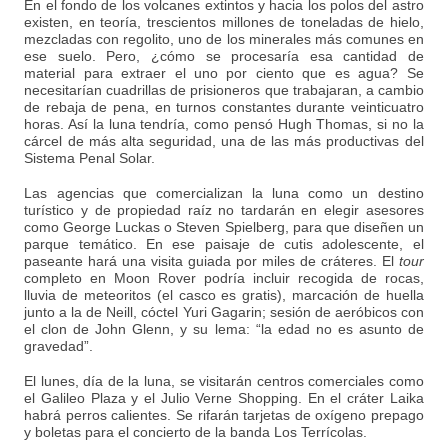
En el fondo de los volcanes extintos y hacia los polos del astro
existen, en teoría, trescientos millones de toneladas de hielo,
mezcladas con regolito, uno de los minerales más comunes en
ese suelo. Pero, ¿cómo se procesaría esa cantidad de
material para extraer el uno por ciento que es agua? Se
necesitarían cuadrillas de prisioneros que trabajaran, a cambio
de rebaja de pena, en turnos constantes durante veinticuatro
horas. Así la luna tendría, como pensó Hugh Thomas, si no la
cárcel de más alta seguridad, una de las más productivas del
Sistema Penal Solar.
Las agencias que comercializan la luna como un destino
turístico y de propiedad raíz no tardarán en elegir asesores
como George Luckas o Steven Spielberg, para que diseñen un
parque temático. En ese paisaje de cutis adolescente, el
paseante hará una visita guiada por miles de cráteres. El
tour
completo en Moon Rover podría incluir recogida de rocas,
lluvia de meteoritos (el casco es gratis), marcación de huella
junto a la de Neill, cóctel Yuri Gagarin; sesión de aeróbicos con
el clon de John Glenn, y su lema: “la edad no es asunto de
gravedad”.
El lunes, día de la luna, se visitarán centros comerciales como
el Galileo Plaza y el Julio Verne Shopping. En el cráter Laika
habrá perros calientes. Se rifarán tarjetas de oxígeno prepago
y boletas para el concierto de la banda Los Terrícolas.