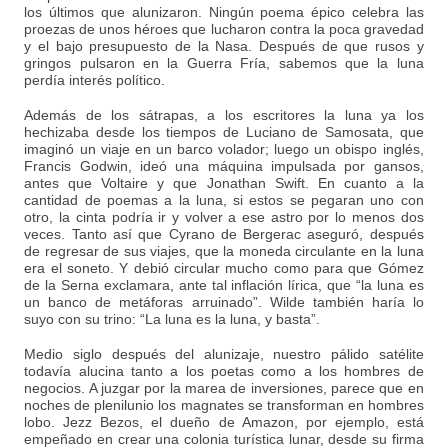
los últimos que alunizaron. Ningún poema épico celebra las
proezas de unos héroes que lucharon contra la poca gravedad
y el bajo presupuesto de la Nasa. Después de que rusos y
gringos pulsaron en la Guerra Fría, sabemos que la luna
perdía interés político.
Además de los sátrapas, a los escritores la luna ya los
hechizaba desde los tiempos de Luciano de Samosata, que
imaginó un viaje en un barco volador; luego un obispo inglés,
Francis Godwin, ideó una máquina impulsada por gansos,
antes que Voltaire y que Jonathan Swift. En cuanto a la
cantidad de poemas a la luna, si estos se pegaran uno con
otro, la cinta podría ir y volver a ese astro por lo menos dos
veces. Tanto así que Cyrano de Bergerac aseguró, después
de regresar de sus viajes, que la moneda circulante en la luna
era el soneto. Y debió circular mucho como para que Gómez
de la Serna exclamara, ante tal inflación lírica, que “la luna es
un banco de metáforas arruinado”. Wilde también haría lo
suyo con su trino: “La luna es la luna, y basta”.
Medio siglo después del alunizaje, nuestro pálido satélite
todavía alucina tanto a los poetas como a los hombres de
negocios. A juzgar por la marea de inversiones, parece que en
noches de plenilunio los magnates se transforman en hombres
lobo. Jezz Bezos, el dueño de Amazon, por ejemplo, está
empeñado en crear una colonia turística lunar, desde su firma