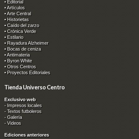
• Editorial
• Artículos
• Arte Central
• Historietas
• Caído del zarzo
• Crónica Verde
• Estilario
• Rayadura Alzheimer
• Bocas de ceniza
• Antimateria
• Byron White
• Otros Centros
• Proyectos Editoriales
Tienda Universo Centro
Exclusivo web
-
Impresos locales
-
Textos futboleros
-
Galería
-
Videos
Ediciones anteriores