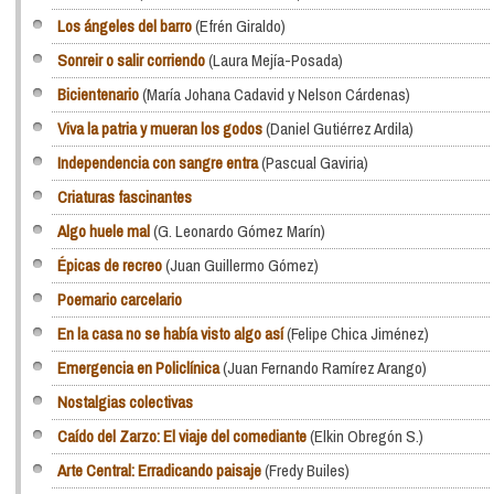
Los ángeles del barro
(Efrén Giraldo)
Sonreir o salir corriendo
(Laura Mejía-Posada)
Bicientenario
(María Johana Cadavid y Nelson Cárdenas)
Viva la patria y mueran los godos
(Daniel Gutiérrez Ardila)
Independencia con sangre entra
(Pascual Gaviria)
Criaturas fascinantes
Algo huele mal
(G. Leonardo Gómez Marín)
Épicas de recreo
(Juan Guillermo Gómez)
Poemario carcelario
En la casa no se había visto algo así
(Felipe Chica Jiménez)
Emergencia en Policlínica
(Juan Fernando Ramírez Arango)
Nostalgias colectivas
Caído del Zarzo: El viaje del comediante
(Elkin Obregón S.)
Arte Central: Erradicando paisaje
(Fredy Builes)