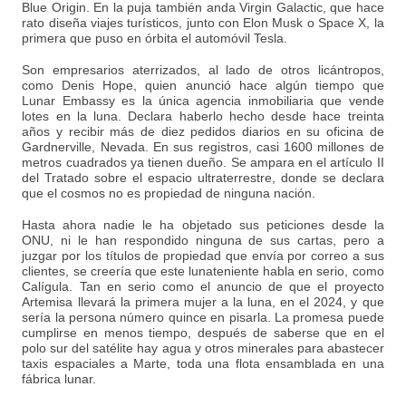
Blue Origin. En la puja también anda Virgin Galactic, que hace
rato diseña viajes turísticos, junto con Elon Musk o Space X, la
primera que puso en órbita el automóvil Tesla.
Son empresarios aterrizados, al lado de otros licántropos,
como Denis Hope, quien anunció hace algún tiempo que
Lunar Embassy es la única agencia inmobiliaria que vende
lotes en la luna. Declara haberlo hecho desde hace treinta
años y recibir más de diez pedidos diarios en su oficina de
Gardnerville, Nevada. En sus registros, casi 1600 millones de
metros cuadrados ya tienen dueño. Se ampara en el artículo II
del Tratado sobre el espacio ultraterrestre, donde se declara
que el cosmos no es propiedad de ninguna nación.
Hasta ahora nadie le ha objetado sus peticiones desde la
ONU, ni le han respondido ninguna de sus cartas, pero a
juzgar por los títulos de propiedad que envía por correo a sus
clientes, se creería que este lunateniente habla en serio, como
Calígula. Tan en serio como el anuncio de que el proyecto
Artemisa llevará la primera mujer a la luna, en el 2024, y que
sería la persona número quince en pisarla. La promesa puede
cumplirse en menos tiempo, después de saberse que en el
polo sur del satélite hay agua y otros minerales para abastecer
taxis espaciales a Marte, toda una flota ensamblada en una
fábrica lunar.