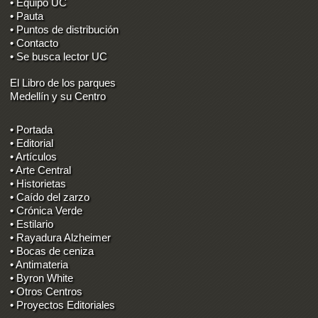
• Equipo UC
• Pauta
• Puntos de distribución
• Contacto
• Se busca lector UC
El Libro de los parques
Medellín y su Centro
• Portada
• Editorial
• Artículos
• Arte Central
• Historietas
• Caído del zarzo
• Crónica Verde
• Estilario
• Rayadura Alzheimer
• Bocas de ceniza
• Antimateria
• Byron White
• Otros Centros
• Proyectos Editoriales