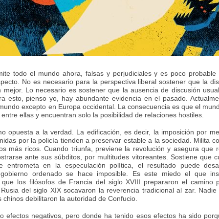
ite todo el mundo ahora, falsas y perjudiciales y es poco probable
to. No es necesario para la perspectiva liberal sostener que la di
n mejor. Lo necesario es sostener que la ausencia de discusión usu
ara esto, pienso yo, hay abundante evidencia en el pasado. Actualme
l mundo excepto en Europa occidental. La consecuencia es que el mun
tre ellas y encuentran solo la posibilidad de relaciones hostiles.
mo opuesta a la verdad. La edificación, es decir, la imposición por m
as por la policía tienden a preservar estable a la sociedad. Milita co
os más ricos. Cuando triunfa, previene la revolución y asegura que 
trarse ante sus súbditos, por multitudes vitoreantes. Sostiene que 
 entrometa en la especulación política, el resultado puede desat
gobierno ordenado se hace imposible. Es este miedo el que ins
que los filósofos de Francia del siglo XVIII prepararon el camino 
 Rusia del siglo XIX socavaron la reverencia tradicional al zar. Nadi
os chinos debilitaron la autoridad de Confucio.
o efectos negativos, pero donde ha tenido esos efectos ha sido por