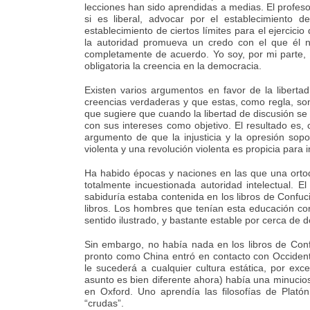
lecciones han sido aprendidas a medias. El profesor
si es liberal, advocar por el establecimiento 
establecimiento de ciertos límites para el ejercic
la autoridad promueva un credo con el que él 
completamente de acuerdo. Yo soy, por mi parte,
obligatoria la creencia en la democracia.
Existen varios argumentos en favor de la liberta
creencias verdaderas y que estas, como regla, son
que sugiere que cuando la libertad de discusión se 
con sus intereses como objetivo. El resultado es, c
argumento de que la injusticia y la opresión sop
violenta y una revolución violenta es propicia para 
Ha habido épocas y naciones en las que una ortod
totalmente incuestionada autoridad intelectual. E
sabiduría estaba contenida en los libros de Confu
libros. Los hombres que tenían esta educación cont
sentido ilustrado, y bastante estable por cerca de d
Sin embargo, no había nada en los libros de Confuc
pronto como China entró en contacto con Occidente
le sucederá a cualquier cultura estática, por ex
asunto es bien diferente ahora) había una minucio
en Oxford. Uno aprendía las filosofías de Platón
“crudas”.