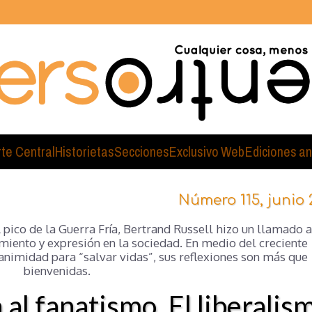
rte Central
Historietas
Secciones
Exclusivo Web
Ediciones an
Número 115, junio 
l pico de la Guerra Fría, Bertrand Russell hizo un llamado a
miento y expresión en la sociedad. En medio del creciente
nanimidad para “salvar vidas”, sus reflexiones son más que
bienvenidas.
al fanatismo. El liberalis