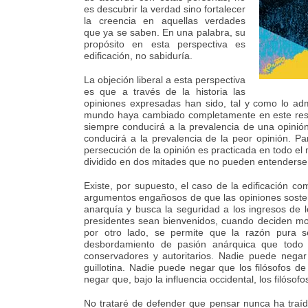
es descubrir la verdad sino fortalecer
la creencia en aquellas verdades
que ya se saben. En una palabra, su
propósito en esta perspectiva es
edificación, no sabiduría.
La objeción liberal a esta perspectiva
es que a través de la historia las
opiniones expresadas han sido, tal y como lo adm
mundo haya cambiado completamente en este respec
siempre conducirá a la prevalencia de una opinió
conducirá a la prevalencia de la peor opinión. P
persecución de la opinión es practicada en todo e
dividido en dos mitades que no pueden entenderse en
Existe, por supuesto, el caso de la edificación co
argumentos engañosos de que las opiniones sostenid
anarquía y busca la seguridad a los ingresos de l
presidentes sean bienvenidos, cuando deciden mos
por otro lado, se permite que la razón pura se
desbordamiento de pasión anárquica que todo 
conservadores y autoritarios. Nadie puede negar 
guillotina. Nadie puede negar que los filósofos de
negar que, bajo la influencia occidental, los filósof
No trataré de defender que pensar nunca ha traíd