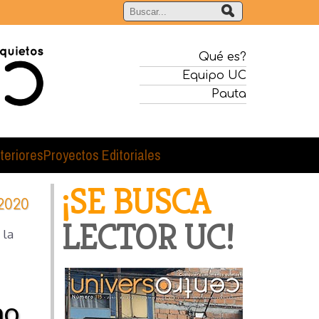
Qué es?
Equipo UC
Pauta
teriores
Proyectos Editoriales
¡SE BUSCA
2020
LECTOR UC!
 la
mo