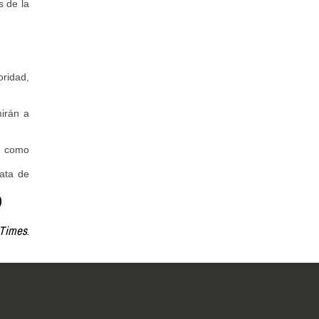
 de la
oridad,
mirán a
ia como
ata de
 Times
.