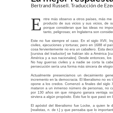
Bertrand Russell. Traducción de Eze
E
ntre más observo a otros países, más me 
producto de sus vicios y sus vicios, de 
porque consideran que las ideas no impor
tanto, peligrosas; en Inglaterra son consid
Este no fue siempre el caso. En el siglo XVII, 
civiles, ejecuciones y torturas; pero en 1688 el pa
cosa fervientemente no era un caballero. Esta dec
[cursiva del traductor] se habían ido a América [
América y a sus nacionales]. Desde entonces, los
No hay guerras civiles y a nadie se corta la ca
persecución sería una forma más sincera de elogio
Actualmente presenciamos un decaimiento gener
incremento en la democracia. El liberalismo no es ta
opone a los credos. Comenzó a finales del siglo X
mataron a un inmenso número de personas, no ca
por 130 años sin que ninguno ganara ventaja so
sirviera a algún propósito. Esto fue lo que pasó en 
El apóstol del liberalismo fue Locke, a quien le 
[realistas, n. de t.] y que pensaba que lo importan