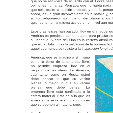
que no se estuviera de acuerdo con él. Locke bas
opiniones humanas. Pensaba que no había nada in
que solo existe la opinión probable y que la pers
ahora, es un gran inconveniente en la batalla y, p
actitud adquirieron su imperio, derrotaron a los
quienes tenían la misma actitud en un nivel aún m
Esos días felices han pasado. Hoy en día, aquel 
América es percibido como no apto para prestar se
su longitud. Al este del Elba es la certeza absolut
que el capitalismo es la salvación de la humanidad
aquel que nunca se resiste a la
inspiración longitud
América, que se imagina a sí misma
como la tierra de la empresa libre,
no permite empresa libre en el
negocio de las ideas. En América,
casi tanto como en Rusia, usted
debe pensar lo que su vecino
piensa; o mejor, lo que su vecino
piensa que debe pensar. La
empresa libre está confinada a la
esfera material. Esto es a lo que los
americanos se refieren cuando dicen
que se oponen al materialismo.