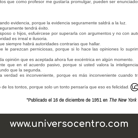
tos que como profesor me gustaría promulgar, pueden ser enunciados
tando evidencia, porque la evidencia seguramente saldrá a la luz.
seguramente tendrá éxito.
sposo o hijos, esfuércese por superarla con argumentos y no con aut
idad es irreal e ilusoria.
ue siempre habrá autoridades contrarias que hallar.
e le parezcan perniciosas, porque si lo hace las opiniones lo supri
oda opinión que es aceptada ahora fue excéntrica en algún momento.
ente que en el acuerdo pasivo, porque si usted valora la inteligenc
fundo que la segunda.
a verdad es inconveniente, porque es más inconveniente cuando tr
 de los tontos, porque solo un tonto pensaría que eso es felicidad.
*Publicado el 16 de diciembre de 1951 en
The New York
www.universocentro.com