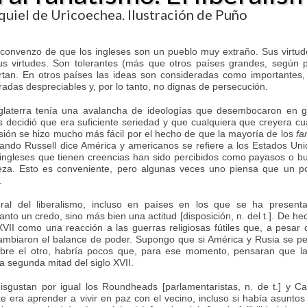
quiel de Uricoechea. Ilustración de Puño
convenzo de que los ingleses son un pueblo muy extraño. Sus virtu
sus virtudes. Son tolerantes (más que otros países grandes, según 
tan. En otros países las ideas son consideradas como importantes,
eradas despreciables y, por lo tanto, no dignas de persecución.
Inglaterra tenía una avalancha de ideologías que desembocaron en g
ís decidió que era suficiente seriedad y que cualquiera que creyera cu
isión se hizo mucho más fácil por el hecho de que la mayoría de los
fa
cuando Russell dice América y americanos se refiere a los Estados Un
 ingleses que tienen creencias han sido percibidos como payasos o b
beza. Esto es conveniente, pero algunas veces uno piensa que un p
.
al del liberalismo, incluso en países en los que se ha present
nto un credo, sino más bien una actitud [disposición, n. del t.]. De he
VII como una reacción a las guerras religiosas fútiles que, a pesar
mbiaron el balance de poder. Supongo que si América y Rusia se pe
bre el otro, habría pocos que, para ese momento, pensaran que la
la segunda mitad del siglo XVII.
disgustan por igual los Roundheads [parlamentaristas, n. de t.] y Ca
te era aprender a vivir en paz con el vecino, incluso si había asuntos