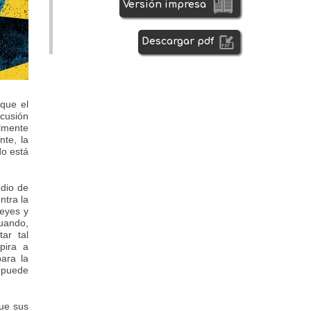
Versión impresa
Descargar pdf
 que el
scusión
almente
nte, la
do está
edio de
ntra la
reyes y
cuando,
ar tal
pira a
para la
e puede
que sus