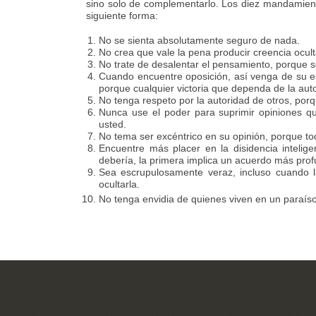
sino solo de complementarlo. Los diez mandamien
siguiente forma:
No se sienta absolutamente seguro de nada.
No crea que vale la pena producir creencia ocul
No trate de desalentar el pensamiento, porque 
Cuando encuentre oposición, así venga de su e
porque cualquier victoria que dependa de la autor
No tenga respeto por la autoridad de otros, porq
Nunca use el poder para suprimir opiniones qu
usted.
No tema ser excéntrico en su opinión, porque t
Encuentre más placer en la disidencia intelig
debería, la primera implica un acuerdo más pro
Sea escrupulosamente veraz, incluso cuando l
ocultarla.
No tenga envidia de quienes viven en un paraíso