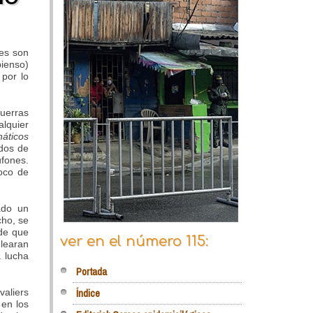
des son
pienso)
 por lo
uerras
alquier
náticos
idos de
ufones.
oco de
ado un
cho, se
 de que
ver en el número 115:
learan
 lucha
Portada
Índice
valiers
 en los