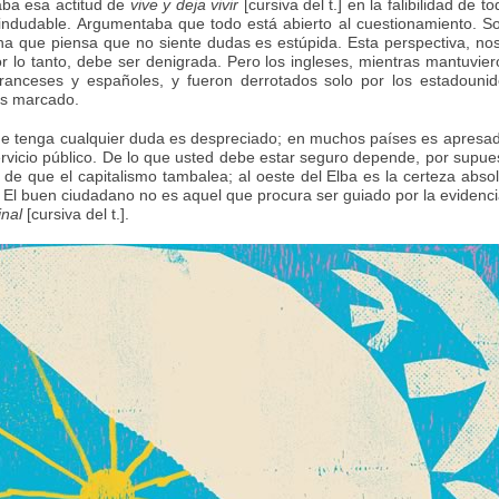
aba esa actitud de
vive y deja vivir
[cursiva del t.] en la falibilidad de t
dudable. Argumentaba que todo está abierto al cuestionamiento. So
ona que piensa que no siente dudas es estúpida. Esta perspectiva, no
or lo tanto, debe ser denigrada. Pero los ingleses, mientras mantuvie
 franceses y españoles, y fueron derrotados solo por los estadouni
ás marcado.
que tenga cualquier duda es despreciado; en muchos países es apresa
rvicio público. De lo que usted debe estar seguro depende, por supue
a de que el capitalismo tambalea; al oeste del Elba es la certeza abso
. El buen ciudadano no es aquel que procura ser guiado por la evidenci
inal
[cursiva del t.].