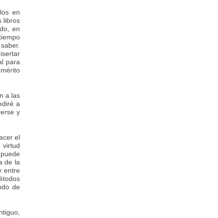
los en
 libros
ado, en
 tiempo
saber.
isertar
al para
 mérito
n a las
ediré a
rerse y
acer el
 virtud
y puede
a de la
y entre
métodos
todo de
ntiguo,