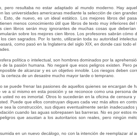
ico, pero resultaba no estar adaptado al mundo moderno. Hay aquel
n las universidades americanas mediante la selección de cien grandes
. Esto, de nuevo, es un ideal estático. Los mejores libros del pas
ntienen menos conocimiento útil que libros de texto muy inferiores del
es cien libros serán muy ignorantes de muchas cosas que deberían 
mularán sobre los mejores cien libros. Los profesores sabrán cómo d
los cien sagrados. Por lo tanto, utilizarán toda su autoridad intelectu
asará, como pasó en la Inglaterra del siglo XIX, en donde casi todo el
dades.
esfera política o intelectual, son hombres dominados por la aprehensió
 de la pasión humana. No negaré que esos peligros existen. Pero p
mposible de alcanzar y es un objetivo innoble. Los riesgos deben cor
en la certeza de un desastre mucho mayor tarde o temprano.
o se puede frenar las pasiones de aquellos quienes se encargan de h
se ve a sí mismo en esta posición y se reconoce como una persona de
ero usted no es inmortal. Otros lo sucederán en la oficina de censura 
ted. Puede que ellos construyan diques cada vez más altos en contr
e sea la construcción, sus diques eventualmente serán inadecuados 
nundación cuando las aguas sobrepasen las barreras. No es por estos 
 peligros que asustan a los autoritarios son reales, pero ningún mé
resumida en un nuevo decálogo, no con la intención de reemplazar al a