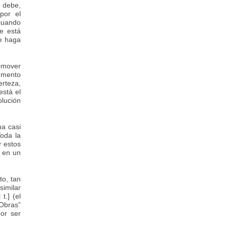
o debe,
por el
 cuando
e está
e haga
romover
gumento
erteza,
está el
olución
na casi
Toda la
r estos
, en un
to, tan
similar
t.] (el
 Obras”
por ser