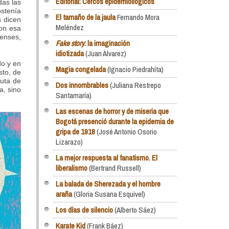
Editorial: Cercos epidemioilógicos
odas las
stenía
El tamaño de la jaula
Fernando Mora
s dicen
Meléndez
ron esa
denses,
Fake story
: la imaginación
idiotizada
(Juan Álvarez)
do y en
Magia congelada
(Ignacio Piedrahíta)
sto, de
luta de
Dos innombrables
(Juliana Restrepo
a, sino
Santamaría)
Las escenas de horror y de miseria que
Bogotá presenció durante la epidemia de
gripa de 1918
(José Antonio Osorio
Lizarazo)
La mejor respuesta al fanatismo. El
liberalismo
(Bertrand Russell)
La balada de Sherezada y el hombre
araña
(Gloria Susana Esquivel)
Los días de silencio
(Alberto Sáez)
Karate Kid
(Frank Báez)