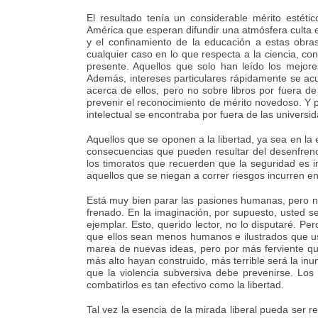
El resultado tenía un considerable mérito estét
América que esperan difundir una atmósfera culta e
y el confinamiento de la educación a estas obras
cualquier caso en lo que respecta a la ciencia, co
presente. Aquellos que solo han leído los mejor
Además, intereses particulares rápidamente se acu
acerca de ellos, pero no sobre libros por fuera de 
prevenir el reconocimiento de mérito novedoso. Y p
intelectual se encontraba por fuera de las universi
Aquellos que se oponen a la libertad, ya sea en la 
consecuencias que pueden resultar del desenfreno
los timoratos que recuerden que la seguridad es i
aquellos que se niegan a correr riesgos incurren 
Está muy bien parar las pasiones humanas, pero n
frenado. En la imaginación, por supuesto, usted 
ejemplar. Esto, querido lector, no lo disputaré. P
que ellos sean menos humanos e ilustrados que us
marea de nuevas ideas, pero por más ferviente qu
más alto hayan construido, más terrible será la i
que la violencia subversiva debe prevenirse. Los
combatirlos es tan efectivo como la libertad.
Tal vez la esencia de la mirada liberal pueda ser 