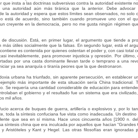
 que insta a las doctrinas subversivas contra la autoridad existente n
de una autoridad aún más tiránica que la anterior. Debe advocar 
io de la autoridad y espera que estos límites sean observados, no solo
no está de acuerdo, sino también cuando promueve uno con el qu
 un creyente en la democracia, pero no me gusta ningún régimen qu
d de discusión. Está, en primer lugar, el argumento que tiende a p
 más útiles socialmente que la falsas. En segundo lugar, está el ar
contiene es contenida por quienes ostentan el poder y, con casi total c
asi inevitablemente, para promover injusticia y opresión. Por último, 
ortadas por una casta dominante llevan tarde o temprano a una rev
iniciar ya sea anarquía o tiranía peores que la que destronaron.
oxia urbana ha triunfado, sin aparente persecución, en establecer u
l ejemplo más importante de esta situación sería China tradicional. 
cio. Se requería una cantidad considerable de educación para entende
rolaban el gobierno y el resultado fue un sistema que era civilizado
os mil años.
io acerca de buques de guerra, artillería o explosivos y, por lo tan
, toda la síntesis confuciana fue vista como inadecuada. Un destino 
celente que sea en sí misma. Hace unos cincuenta años [1900 n. del 
sa síntesis china que era inculcada por aquellos que hacían “Grandes
 y Aristóteles y Kant y Hegel. Las otras filosofías eran ignoradas 