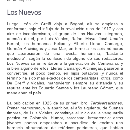
Los Nuevos
Luego León de Greiff viaja a Bogotá, allí se empieza a
conformar, bajo el influjo de la revolución rusa de 1917 y con
aire de inconformismo, el grupo de Los Nuevos: integrado,
además de él, por Luis Vidales, Rafael Maya, José Umaña
Bernal, los hermanos Felipe y Alberto Lleras Camargo,
Germán Arciniegas y José Mar, en torno a los seis números
que aparecieron de una revista homónima, “bastante
mediocre”, según la confesión de alguno de sus redactores.
Los Nuevos se enfrentaron a la generación del Centenario, y
si bien alguno de ellos, Lleras Camargo, Arciniegas, pasaron a
convertirse, al poco tiempo, en hijos putativos (y nunca el
término ha sido más exacto) de los centenaristas, otros, como
De Greiff y Vidales, mantuvieron siempre su distancia y su
repulsa ante los Eduardo Santos y los Laureano Gómez, que
manejaban el país.
La publicación en 1925 de su primer libro,
Tergiversaciones,
Primer mamotreto
, y la aparición, el año siguiente, de Suenan
timbres, de Luis Vidales, constituye el inicio de la vanguardia
poética en Colombia. Humor, sarcasmo, irreverencia: estos
jóvenes poetas empezaban a sacudirse de encima una
herencia abrumadora de retóricos patrioteros, que habían