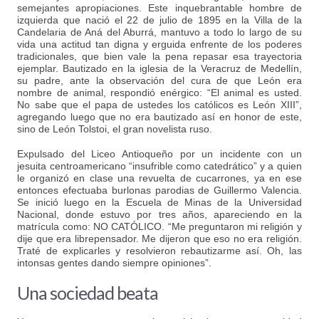
semejantes apropiaciones. Este inquebrantable hombre de
izquierda que nació el 22 de julio de 1895 en la Villa de la
Candelaria de Aná del Aburrá, mantuvo a todo lo largo de su
vida una actitud tan digna y erguida enfrente de los poderes
tradicionales, que bien vale la pena repasar esa trayectoria
ejemplar. Bautizado en la iglesia de la Veracruz de Medellín,
su padre, ante la observación del cura de que León era
nombre de animal, respondió enérgico: “El animal es usted.
No sabe que el papa de ustedes los católicos es León XIII”,
agregando luego que no era bautizado así en honor de este,
sino de León Tolstoi, el gran novelista ruso.
Expulsado del Liceo Antioqueño por un incidente con un
jesuita centroamericano “insufrible como catedrático” y a quien
le organizó en clase una revuelta de cucarrones, ya en ese
entonces efectuaba burlonas parodias de Guillermo Valencia.
Se inició luego en la Escuela de Minas de la Universidad
Nacional, donde estuvo por tres años, apareciendo en la
matrícula como: NO CATÓLICO. “Me preguntaron mi religión y
dije que era librepensador. Me dijeron que eso no era religión.
Traté de explicarles y resolvieron rebautizarme así. Oh, las
intonsas gentes dando siempre opiniones”.
Una sociedad beata