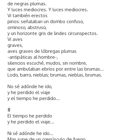
de negras plumas.
Y luces mediocres. Y luces mediocres.
Vi también erectos
pinos: señalaban un dombo confuso,
ominoso, abstruso,
y un horizonte gris de lindes circunspectos.
Vi aves
graves,
aves graves de lóbregas plumas
-antipáticas al hombre-,
silencios escuché, mudos, sin nombre,
que ambulaban ebrios por entre las brumas...
Lodo, barro, nieblas; brumas, nieblas, brumas.
No sé adónde he ido,
y he perdido el viaje
y el tiempo he perdido...
II
El tiempo he perdido
y he perdido el viaje...
Ni sé adónde he ido...
Mas supe de un crepúsculo de fuego