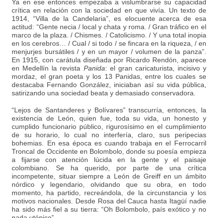
Ya en ese entonces empezaba a vislumbrarse su capacidad
crítica en relación con la sociedad en que vivía. Un texto de
1914, “Villa de la Candelaria”, es elocuente acerca de esa
actitud: “Gente necia / local y chata y roma. / Gran tráfico en el
marco de la plaza. / Chismes. / Catolicismo. / Y una total inopia
en los cerebros… / Cual / si todo / se fincara en la riqueza, / en
menjurjes bursátiles / y en un mayor / volumen de la panza”.
En 1915, con carátula diseñada por Ricardo Rendón, aparece
en Medellín la revista
Panida
: el gran caricaturista, incisivo y
mordaz, el gran poeta y los 13 Panidas, entre los cuales se
destacaba Fernando González, iniciaban así su vida pública,
satirizando una sociedad beata y demasiado conservadora.
“Lejos de Santanderes y Bolívares” transcurría, entonces, la
existencia de León, quien fue, toda su vida, un honesto y
cumplido funcionario público, rigurosísimo en el cumplimiento
de su horario, lo cual no interfería, claro, sus peripecias
bohemias. En esa época es cuando trabaja en el Ferrocarril
Troncal de Occidente en Bolombolo, donde su poesía empieza
a fijarse con atención lúcida en la gente y el paisaje
colombiano. Se ha querido, por parte de una crítica
incompetente, situar siempre a León de Greiff en un ámbito
nórdico y legendario, olvidando que su obra, en todo
momento, ha partido, recreándola, de la circunstancia y los
motivos nacionales. Desde Rosa del Cauca hasta Itagüí nadie
ha sido más fiel a su tierra: “Oh Bolombolo, país exótico y no
nada utópico”.