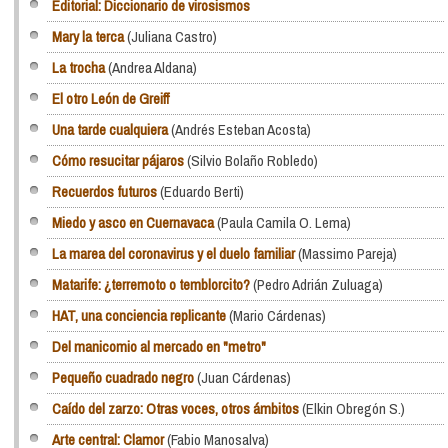
Editorial: Diccionario de virosismos
Mary la terca
(Juliana Castro)
La trocha
(Andrea Aldana)
El otro León de Greiff
Una tarde cualquiera
(Andrés Esteban Acosta)
Cómo resucitar pájaros
(Silvio Bolaño Robledo)
Recuerdos futuros
(Eduardo Berti)
Miedo y asco en Cuernavaca
(Paula Camila O. Lema)
La marea del coronavirus y el duelo familiar
(Massimo Pareja)
Matarife: ¿terremoto o temblorcito?
(Pedro Adrián Zuluaga)
HAT, una conciencia replicante
(Mario Cárdenas)
Del manicomio al mercado en "metro"
Pequeño cuadrado negro
(Juan Cárdenas)
Caído del zarzo: Otras voces, otros ámbitos
(Elkin Obregón S.)
Arte central: Clamor
(Fabio Manosalva)