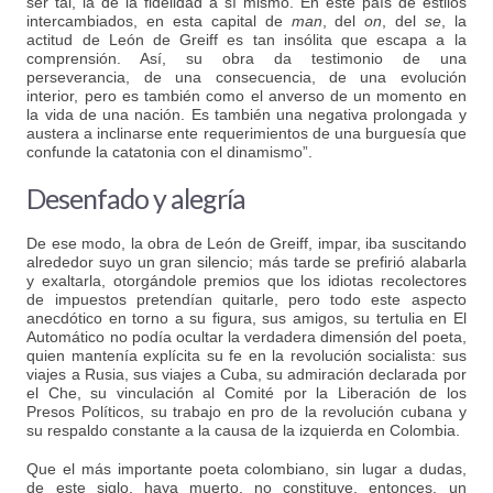
ser tal, la de la fidelidad a sí mismo. En este país de estilos
intercambiados, en esta capital de
man
, del
on
, del
se
, la
actitud de León de Greiff es tan insólita que escapa a la
comprensión. Así, su obra da testimonio de una
perseverancia, de una consecuencia, de una evolución
interior, pero es también como el anverso de un momento en
la vida de una nación. Es también una negativa prolongada y
austera a inclinarse ente requerimientos de una burguesía que
confunde la catatonia con el dinamismo”.
Desenfado y alegría
De ese modo, la obra de León de Greiff, impar, iba suscitando
alrededor suyo un gran silencio; más tarde se prefirió alabarla
y exaltarla, otorgándole premios que los idiotas recolectores
de impuestos pretendían quitarle, pero todo este aspecto
anecdótico en torno a su figura, sus amigos, su tertulia en El
Automático no podía ocultar la verdadera dimensión del poeta,
quien mantenía explícita su fe en la revolución socialista: sus
viajes a Rusia, sus viajes a Cuba, su admiración declarada por
el Che, su vinculación al Comité por la Liberación de los
Presos Políticos, su trabajo en pro de la revolución cubana y
su respaldo constante a la causa de la izquierda en Colombia.
Que el más importante poeta colombiano, sin lugar a dudas,
de este siglo, haya muerto, no constituye, entonces, un