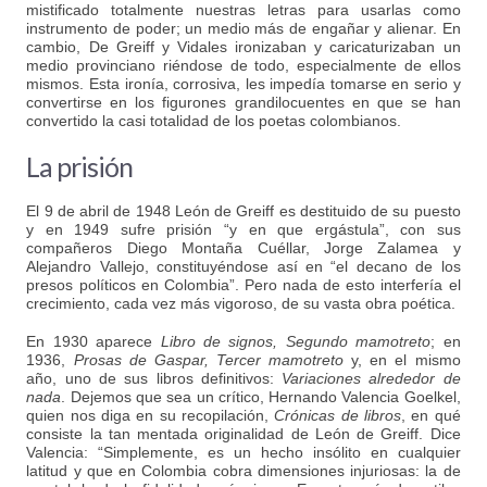
mistificado totalmente nuestras letras para usarlas como
instrumento de poder; un medio más de engañar y alienar. En
cambio, De Greiff y Vidales ironizaban y caricaturizaban un
medio provinciano riéndose de todo, especialmente de ellos
mismos. Esta ironía, corrosiva, les impedía tomarse en serio y
convertirse en los figurones grandilocuentes en que se han
convertido la casi totalidad de los poetas colombianos.
La prisión
El 9 de abril de 1948 León de Greiff es destituido de su puesto
y en 1949 sufre prisión “y en que ergástula”, con sus
compañeros Diego Montaña Cuéllar, Jorge Zalamea y
Alejandro Vallejo, constituyéndose así en “el decano de los
presos políticos en Colombia”. Pero nada de esto interfería el
crecimiento, cada vez más vigoroso, de su vasta obra poética.
En 1930 aparece
Libro de signos, Segundo mamotreto
; en
1936,
Prosas de Gaspar, Tercer mamotreto
y, en el mismo
año, uno de sus libros definitivos:
Variaciones alrededor de
nada
. Dejemos que sea un crítico, Hernando Valencia Goelkel,
quien nos diga en su recopilación,
Crónicas de libros
, en qué
consiste la tan mentada originalidad de León de Greiff. Dice
Valencia: “Simplemente, es un hecho insólito en cualquier
latitud y que en Colombia cobra dimensiones injuriosas: la de