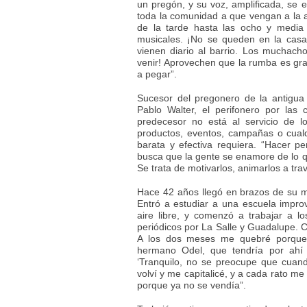
un pregón, y su voz, amplificada, se e
toda la comunidad a que vengan a la 
de la tarde hasta las ocho y media 
musicales. ¡No se queden en la cas
vienen diario al barrio. Los muchacho
venir! Aprovechen que la rumba es gra
a pegar”.
Sucesor del pregonero de la antigua
Pablo Walter, el perifonero por las 
predecesor no está al servicio de l
productos, eventos, campañas o cualqu
barata y efectiva requiera. “Hacer 
busca que la gente se enamore de lo q
Se trata de motivarlos, animarlos a tr
Hace 42 años llegó en brazos de su m
Entró a estudiar a una escuela impr
aire libre, y comenzó a trabajar a 
periódicos por La Salle y Guadalupe. C
A los dos meses me quebré porque 
hermano Odel, que tendría por ahí
‘Tranquilo, no se preocupe que cuan
volví y me capitalicé, y a cada rato me
porque ya no se vendía”.