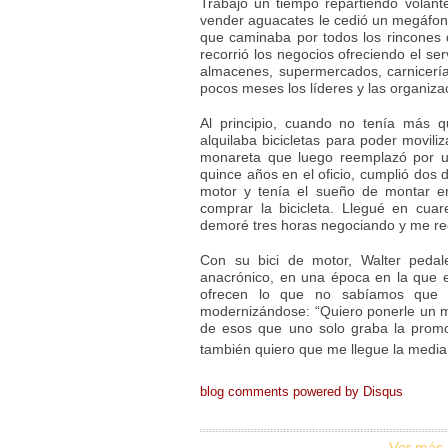
Trabajó un tiempo repartiendo volant
vender aguacates le cedió un megáfon
que caminaba por todos los rincones d
recorrió los negocios ofreciendo el s
almacenes, supermercados, carnicerías
pocos meses los líderes y las organiza
Al principio, cuando no tenía más q
alquilaba bicicletas para poder movil
monareta que luego reemplazó por u
quince años en el oficio, cumplió dos 
motor y tenía el sueño de montar e
comprar la bicicleta. Llegué en cua
demoré tres horas negociando y me regr
Con su bici de motor, Walter ped
anacrónico, en una época en la que 
ofrecen lo que no sabíamos que n
modernizándose: “Quiero ponerle un m
de esos que uno solo graba la promo
también quiero que me llegue la media
blog comments powered by
Disqus
Ver más 