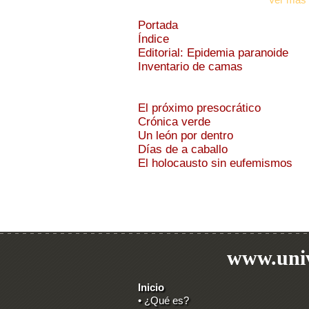
Portada
Índice
Editorial: Epidemia paranoide
Inventario de camas
El próximo presocrático
Crónica verde
Un león por dentro
Días de a caballo
El holocausto sin eufemismos
www.univ
Inicio
• ¿Qué es?