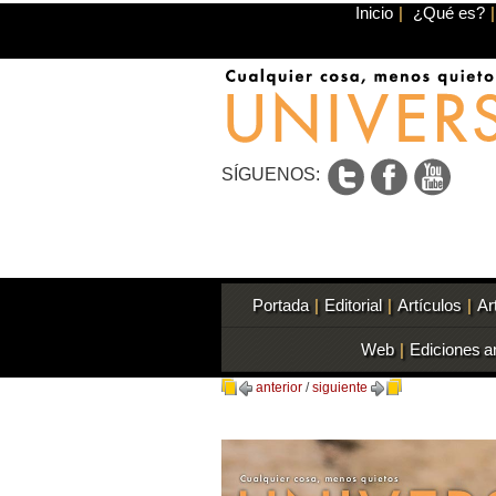
Inicio
|
¿Qué es?
|
SÍGUENOS:
Portada
|
Editorial
|
Artículos
|
Ar
Web
|
Ediciones a
anterior
/
siguiente