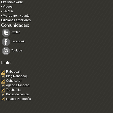
Exclusivo web:
•
Videos
•
Galería
•
Me robaron y punto
Ediciones anteriores
Comunidades:
Twitter
Facebook
Youtube
Links:
Rabodeají
Blog Rabodeají
Cohete.net
Agencia Pinocho
Truchafrita
Bocas de ceniza
Ignacio Piedrahíta