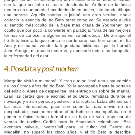
con la que ocultaba su rostro desdentado. Yo lloré de la única
manera en que puedo hacerlo desde entonces, intentando dibujar
una sonrisa. Aquella sonrisa la jalonó una gran verdad: nadie
conoció la esencia del tío Beto tanto como yo. Su esencia aludía
al sentido más oculto de la frase más citada de Yourcenar, tan
oculto que por poco la convierte en paradoja: “Una de las mejores
formas de conocer a alguien es ver su biblioteca”. De ahí que el
tío Beto hiciera lo que nunca le perdonaron sus hermanas, mi tía
Ana y mi mamá, vender la legendaria biblioteca que le heredó
Juan Arango, mi abuelo materno, y apostarle todo a su ludopatía,
la enfermedad del azar.
4. Posdata y
post mortem
Margarita visitó a mi mamá. Y creo que se llevó una justa versión
de los últimos años del tío Beto. Yo la acompañé hasta la portería
del edificio. Antes de despedirse, me entregó un sobre de manila.
Eran las cartas que le escribió el tío Beto, remitidas durante el
noviazgo y en un período posterior a la ruptura. Estas últimas son
las más interesantes, pues son como la
road movie
de un
despechado, escritas mientras el tío Beto se desempeñaba en el
primer y único trabajo formal de su hoja de vida: impulsor de
ventas de textiles Caribú para la Amazonía colombiana. Esa
aventura salvaje, inverosímil para un cultor del Centro de
Medellín, no superó los cinco años, y el tío Beto la describe