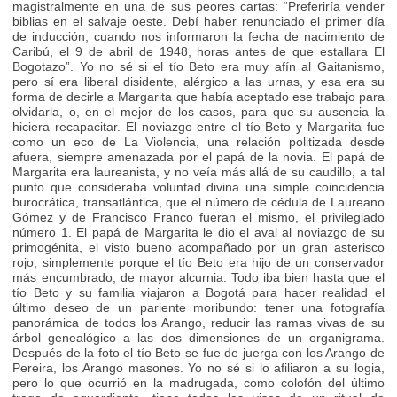
magistralmente en una de sus peores cartas: “Preferiría vender
biblias en el salvaje oeste. Debí haber renunciado el primer día
de inducción, cuando nos informaron la fecha de nacimiento de
Caribú, el 9 de abril de 1948, horas antes de que estallara El
Bogotazo”. Yo no sé si el tío Beto era muy afín al Gaitanismo,
pero sí era liberal disidente, alérgico a las urnas, y esa era su
forma de decirle a Margarita que había aceptado ese trabajo para
olvidarla, o, en el mejor de los casos, para que su ausencia la
hiciera recapacitar. El noviazgo entre el tío Beto y Margarita fue
como un eco de La Violencia, una relación politizada desde
afuera, siempre amenazada por el papá de la novia. El papá de
Margarita era laureanista, y no veía más allá de su caudillo, a tal
punto que consideraba voluntad divina una simple coincidencia
burocrática, transatlántica, que el número de cédula de Laureano
Gómez y de Francisco Franco fueran el mismo, el privilegiado
número 1. El papá de Margarita le dio el aval al noviazgo de su
primogénita, el visto bueno acompañado por un gran asterisco
rojo, simplemente porque el tío Beto era hijo de un conservador
más encumbrado, de mayor alcurnia. Todo iba bien hasta que el
tío Beto y su familia viajaron a Bogotá para hacer realidad el
último deseo de un pariente moribundo: tener una fotografía
panorámica de todos los Arango, reducir las ramas vivas de su
árbol genealógico a las dos dimensiones de un organigrama.
Después de la foto el tío Beto se fue de juerga con los Arango de
Pereira, los Arango masones. Yo no sé si lo afiliaron a su logia,
pero lo que ocurrió en la madrugada, como colofón del último