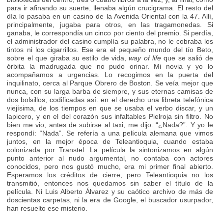
para ir afinando su suerte, llenaba algún crucigrama. El resto del
día lo pasaba en un casino de la Avenida Oriental con la 47. Allí,
principalmente, jugaba para otros, en las tragamonedas. Si
ganaba, le correspondía un cinco por ciento del premio. Si perdía,
el administrador del casino cumplía su palabra, no le cobraba los
tintos ni los cigarrillos. Ese era el pequeño mundo del tío Beto,
sobre el que giraba su estilo de vida,
way of life
que se salió de
órbita la madrugada que no pudo orinar. Mi novia y yo lo
acompañamos a urgencias. Lo recogimos en la puerta del
inquilinato, cerca al Parque Obrero de Boston. Se veía mejor que
nunca, con su larga barba de siempre, y sus eternas camisas de
dos bolsillos, codificadas así: en el derecho una libreta telefónica
viejísima, de los tiempos en que se usaba el verbo discar, y un
lapicero, y en el del corazón sus infaltables Pielroja sin filtro. No
bien me vio, antes de subirse al taxi, me dijo: “¿Nada?”. Y yo le
respondí: “Nada”. Se refería a una película alemana que vimos
juntos, en la mejor época de Teleantioquia, cuando estaba
colonizada por Transtel. La película la sintonizamos en algún
punto anterior al nudo argumental, no contaba con actores
conocidos, pero nos gustó mucho, era mi primer final abierto.
Esperamos los créditos de cierre, pero Teleantioquia no los
transmitió, entonces nos quedamos sin saber el título de la
película. Ni Luis Alberto Álvarez y su caótico archivo de más de
doscientas carpetas, ni la era de Google, el buscador usurpador,
han resuelto ese misterio.