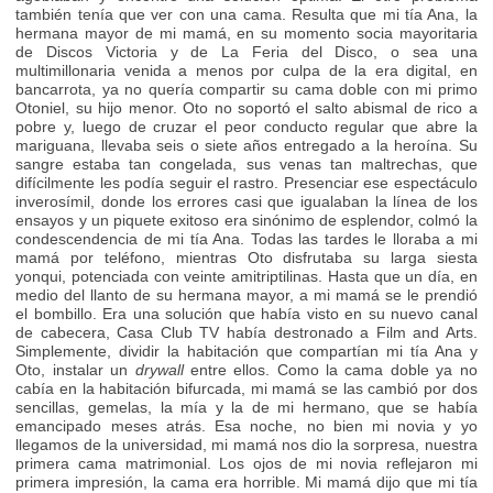
también tenía que ver con una cama. Resulta que mi tía Ana, la
hermana mayor de mi mamá, en su momento socia mayoritaria
de Discos Victoria y de La Feria del Disco, o sea una
multimillonaria venida a menos por culpa de la era digital, en
bancarrota, ya no quería compartir su cama doble con mi primo
Otoniel, su hijo menor. Oto no soportó el salto abismal de rico a
pobre y, luego de cruzar el peor conducto regular que abre la
mariguana, llevaba seis o siete años entregado a la heroína. Su
sangre estaba tan congelada, sus venas tan maltrechas, que
difícilmente les podía seguir el rastro. Presenciar ese espectáculo
inverosímil, donde los errores casi que igualaban la línea de los
ensayos y un piquete exitoso era sinónimo de esplendor, colmó la
condescendencia de mi tía Ana. Todas las tardes le lloraba a mi
mamá por teléfono, mientras Oto disfrutaba su larga siesta
yonqui, potenciada con veinte amitriptilinas. Hasta que un día, en
medio del llanto de su hermana mayor, a mi mamá se le prendió
el bombillo. Era una solución que había visto en su nuevo canal
de cabecera, Casa Club TV había destronado a Film and Arts.
Simplemente, dividir la habitación que compartían mi tía Ana y
Oto, instalar un
drywall
entre ellos. Como la cama doble ya no
cabía en la habitación bifurcada, mi mamá se las cambió por dos
sencillas, gemelas, la mía y la de mi hermano, que se había
emancipado meses atrás. Esa noche, no bien mi novia y yo
llegamos de la universidad, mi mamá nos dio la sorpresa, nuestra
primera cama matrimonial. Los ojos de mi novia reflejaron mi
primera impresión, la cama era horrible. Mi mamá dijo que mi tía