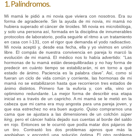
1. Palíndromos.
Mi mamá le pidió a mi novia que viviera con nosotros. Era su
forma de agradecerle. Sin la ayuda de mi novia, mi mamá no
hubiera superado el cáncer de tiroides. Mi novia es microbióloga,
y solo una persona así, formada en la disciplina de innumerables
protocolos de laboratorio, podía seguirle el ritmo a un tratamiento
en casa con I-131, con el rigor que demanda el yodo radioactivo.
Mi novia aceptó y, desde esa fecha, ella y yo vivimos en unión
libre. El compás de nuestra convivencia en pareja lo marcó la
evolución de mi mamá. El médico nos lo había advertido: “Las
hormonas de tu mamá están desequilibradas y no hay forma de
predecir en cuánto tiempo se estabilizarán, ni en torno a qué
estado de ánimo. Paciencia es la palabra clave”. Así, como si
fueran un ciclo de vida común y corriente, las hormonas de mi
mamá no se estabilizaron hasta que recorrieron tres estados de
ánimo distintos. Primero fue la euforia y, con ella, vino un
optimismo redundante. La mejor forma de describir esa etapa
inicial es a través de un capricho. A mi mamá se le metió en la
cabeza que mi cama era muy angosta para una pareja joven, y
que esa estrechez no era buen augurio. Quiso comprarnos una
cama que se ajustara a las dimensiones de un colchón
súper
king
, pero el cáncer había dejado sus cuentas al borde del saldo
en rojo. Entonces se le ocurrió que podía matar dos pájaros de
un tiro. Contrastó los dos problemas ajenos que más la
agobiaban y encontró una solución óptima. El otro problema