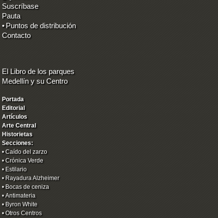
Suscríbase
Pauta
•
Puntos de distribución
Contacto
El Libro de los parques
Medellín y su Centro
Portada
Editorial
Artículos
Arte Central
Historietas
Secciones:
•
Caído del zarzo
•
Crónica Verde
•
Estilario
•
Rayadura Alzheimer
•
Bocas de ceniza
•
Antimateria
•
Byron White
•
Otros Centros