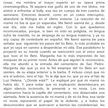
cosas, me nombra el mayor experto en su ópera prima
cinematográfica. Ni siquiera ese guiño de uno de mis ídolos, me
animó a enfrentar al bully, esa vez en cuerpo de tres cuartos de
seminario. Entonces deserté, como en un coitus
interruptus
,
abandoné la filología en el último instante. La reacción de mi
mamá no fue la que yo esperaba. Me llamó
wanna be
, y, desde
ese día, solo me habla en inglés. Con lo que quedamos
incomunicados, porque, si bien mi oído es poliglota, mi lengua
sufre de mamitis, no se despega de su lengua materna, y ya no
soy capaz de contestarle en español. Me llamó wanna be para
señalar que, siguiendo los pasos del tío Beto, lo más probable es
que yo vaya en camino a desperdiciar mi vida. Ese paralelismo lo
proyectó en su mente cuando se reencontró con el único amor
que tuvo el tío Beto. Margarita fue lo más imprevisto de las
exequias de su primer novio. Antes de que alguien la reconociera,
ella me abordó a la entrada del cementerio de San Pedro.
Margarita dijo que yo era la fiel estampa del tío Beto en sus
veintes, de su etapa anterior a la barba. E incluso creyó que no
era el sobrino, sino el hijo. Yo le dije que no, que yo era el hijo de
Luz Helena. “¿Dónde está?”. Le expliqué por qué mi mamá no
había ido. Y, para evitar que mi explicación desembocara en
algún silencio incómodo, le presenté a mi novia. Los tres
caminamos hacia la capilla del cementerio, nos distanciaba una
alameda. Ante la ausencia de mi mamá y de mi tía Ana, esa tarde
mi novia representó el papel de la doliente, y a todos los
desconocidos que se acercaron a darnos las condolencias, les