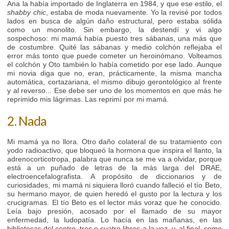
Ana la había importado de Inglaterra en 1984, y que ese estilo, el
shabby chic
, estaba de moda nuevamente. Yo la revisé por todos
lados en busca de algún daño estructural, pero estaba sólida
como un monolito. Sin embargo, la destendí y vi algo
sospechoso: mi mamá había puesto tres sábanas, una más que
de costumbre. Quité las sábanas y medio colchón reflejaba el
error más tonto que puede cometer un heroinómano. Volteamos
el colchón y Oto también lo había cometido por ese lado. Aunque
mi novia diga que no, eran, prácticamente, la misma mancha
automática, cortazariana, el mismo dibujo gerontológico al frente
y al reverso... Ese debe ser uno de los momentos en que más he
reprimido mis lágrimas. Las reprimí por mi mamá.
2. Nada
Mi mamá ya no llora. Otro daño colateral de su tratamiento con
yodo radioactivo, que bloqueó la hormona que inspira el llanto, la
adrenocorticotropa, palabra que nunca se me va a olvidar, porque
está a un puñado de letras de la más larga del DRAE,
electroencefalografista. A propósito de diccionarios y de
curiosidades, mi mamá ni siquiera lloró cuando falleció el tío Beto,
su hermano mayor, de quien heredó el gusto por la lectura y los
crucigramas. El tío Beto es el lector más voraz que he conocido.
Leía bajo presión, acosado por el llamado de su mayor
enfermedad, la ludopatía. Lo hacía en las mañanas, en las
bibliotecas del centro, tres o cuatro libros a la vez, y, al final, como