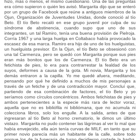
hizo, más o menos, el mismo cuestionario. Una de las preguntas
era cómo supieron o quién les avisó. Margarita dijo que se enteró
por un grupo de Facebook que reúne a antiguos miembros de la
Ojun, Organización de Juventudes Unidas, donde conoció al tío
Beto. El tío Beto recaló en ese grupo juvenil por culpa de su
síndrome de abstinencia, cuando supo que uno de sus
integrantes, un tal Ramiro, tenía una buena provisión de Pielroja.
Corría 1967 y una larga huelga en Coltabaco había provocado la
escasez de esa marca. Ramiro era hijo de uno de los huelguistas,
un huelguista previsor. En la Ojun, el tío Beto se obsesionó con
una tal Carmenza, pero se quedó con Margarita porque sus pies
eran más bonitos que los de Carmenza. El tío Beto era un
fetichista de pies, lo era para contrarrestar la fealdad de los
suyos, deformes a causa de la gota. Mi novia, Margarita y los
demás entraron a la capilla. Yo me quedé afuera, meditando,
pensando por qué he definido a muchos de mis personajes a
través de un fetiche y de una contradicción mayor. Concluí que,
partiendo de esa combinación de factores, el tío Beto y yo
seríamos como círculos concéntricos. Ambos fetichistas de pies y
ambos pertenecientes a la especie más rara de lector voraz,
aquella que no es bibliófila ni bibliómana, que no acumula ni
colecciona libros, solo los engulle. A la salida, antes de que
ingresaran al tío Beto al horno crematorio, le dimos un último
vistazo. Margarita no pudo contener las lágrimas al ver lo mal que
había envejecido, ella aún tenía curvas de MILF, en tanto que su
primer novio parecía más un habitante de la calle, sobre todo
porque los de la funeraria de turno decidieron cortarle la barba,