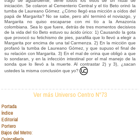
trago de aguardiente, tiene todos los visos de un ritual de
iniciación. Se colaron al Cementerio Central y el tío Beto orinó la
tumba de Laureano Gómez. ¿Cómo llegó esa micción a oídos del
papá de Margarita? No se sabe, pero ahí terminó el noviazgo, y
Margarita no quiso escaparse con mi tío a la Amazonía
colombiana. Sea lo que fuere, detrás de tres momentos decisivos
de la vida del tío Beto estuvo su ácido úrico: 1) Causando la gota
que provocó su fetichismo de pies, parafilia que lo llevó a elegir a
Margarita por encima de una tal Carmenza. 2) En la micción que
profanó la tumba de Laureano Gómez, y que supuso el final de
su relación con Margarita. 3) En el mal de orina que obligó a que
lo sondaran, y en la infección intestinal por el mal manejo de la
sonda que lo llevó a la muerte. Al contrastar 2) y 3), ¿sacan
ustedes la misma conclusión que yo?
Ver más Universo Centro N°73
Portada
Índice
Editorial
Portero
Bajos del Metro:
Quincallería