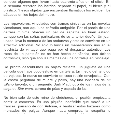
conocer algunos que llevan hasta cuarenta años en el oficio. En
la semana recorren los barrios, separan el papel, el hierro y el
plástico. Y esos objetos que encuentran llamativos los exhiben los
sábados en los bajos del metro.
Los ropavejeros, vinculados con tramas siniestras en las novelas
victorianas, son aquí una cofradía amigable. Por el precio de una
carrera mínima ofrecen un par de zapatos en buen estado,
aunque con las señas particulares de su anterior dueño. Un jean
usado lleva la memoria de las andanzas y esto se convierte en un
atractivo adicional. No solo lo busca un menesteroso sino aquel
fetichista de vintage que paga por el desgaste auténtico. Los
rotos de un pantalón no se han hecho en fábrica, con ácidos
corrosivos, sino que son las marcas de una corraleja en Sincelejo.
De pronto descubrimos un objeto reciente, un juguete de una
película que hace poco estuvo en cartelera. En medio del tendido
de vejeces, lo nuevo se convierte en cosa recién envejecida. Con
la costra pegotuda de mugre y polvo, hay una lonchera de
Mi
villano favorito
, o un pequeño Dark Maul, otro de los malos de la
saga de
Star wars
: corona de púas y espada de luz.
No bien sale de este reino de chécheres, el peatón empieza a
sentir la comezón. Es una piquiña indefinible que movió a un
francés, paisano de don Antoine, a bautizar estos bazares como
mercados de pulgas. Aunque nada compres, la rasquiña te