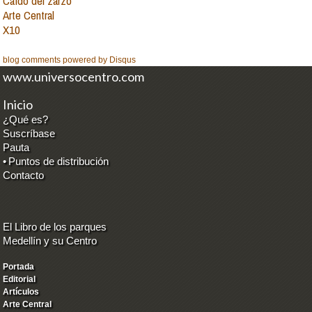
Caído del zarzo
Arte Central
X10
blog comments powered by
Disqus
www.universocentro.com
Inicio
¿Qué es?
Suscríbase
Pauta
•
Puntos de distribución
Contacto
El Libro de los parques
Medellín y su Centro
Portada
Editorial
Artículos
Arte Central