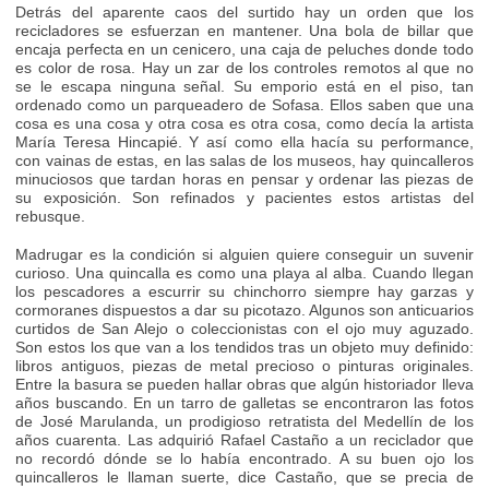
Detrás del aparente caos del surtido hay un orden que los
recicladores se esfuerzan en mantener. Una bola de billar que
encaja perfecta en un cenicero, una caja de peluches donde todo
es color de rosa. Hay un zar de los controles remotos al que no
se le escapa ninguna señal. Su emporio está en el piso, tan
ordenado como un parqueadero de Sofasa. Ellos saben que una
cosa es una cosa y otra cosa es otra cosa, como decía la artista
María Teresa Hincapié. Y así como ella hacía su performance,
con vainas de estas, en las salas de los museos, hay quincalleros
minuciosos que tardan horas en pensar y ordenar las piezas de
su exposición. Son refinados y pacientes estos artistas del
rebusque.
Madrugar es la condición si alguien quiere conseguir un suvenir
curioso. Una quincalla es como una playa al alba. Cuando llegan
los pescadores a escurrir su chinchorro siempre hay garzas y
cormoranes dispuestos a dar su picotazo. Algunos son anticuarios
curtidos de San Alejo o coleccionistas con el ojo muy aguzado.
Son estos los que van a los tendidos tras un objeto muy definido:
libros antiguos, piezas de metal precioso o pinturas originales.
Entre la basura se pueden hallar obras que algún historiador lleva
años buscando. En un tarro de galletas se encontraron las fotos
de José Marulanda, un prodigioso retratista del Medellín de los
años cuarenta. Las adquirió Rafael Castaño a un reciclador que
no recordó dónde se lo había encontrado. A su buen ojo los
quincalleros le llaman suerte, dice Castaño, que se precia de