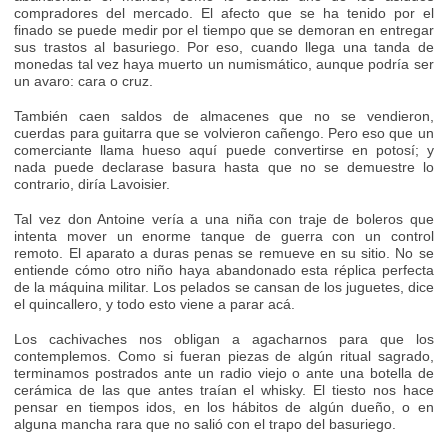
compradores del mercado. El afecto que se ha tenido por el
finado se puede medir por el tiempo que se demoran en entregar
sus trastos al basuriego. Por eso, cuando llega una tanda de
monedas tal vez haya muerto un numismático, aunque podría ser
un avaro: cara o cruz.
También caen saldos de almacenes que no se vendieron,
cuerdas para guitarra que se volvieron cañengo. Pero eso que un
comerciante llama hueso aquí puede convertirse en potosí; y
nada puede declarase basura hasta que no se demuestre lo
contrario, diría Lavoisier.
Tal vez don Antoine vería a una niña con traje de boleros que
intenta mover un enorme tanque de guerra con un control
remoto. El aparato a duras penas se remueve en su sitio. No se
entiende cómo otro niño haya abandonado esta réplica perfecta
de la máquina militar. Los pelados se cansan de los juguetes, dice
el quincallero, y todo esto viene a parar acá.
Los cachivaches nos obligan a agacharnos para que los
contemplemos. Como si fueran piezas de algún ritual sagrado,
terminamos postrados ante un radio viejo o ante una botella de
cerámica de las que antes traían el whisky. El tiesto nos hace
pensar en tiempos idos, en los hábitos de algún dueño, o en
alguna mancha rara que no salió con el trapo del basuriego.