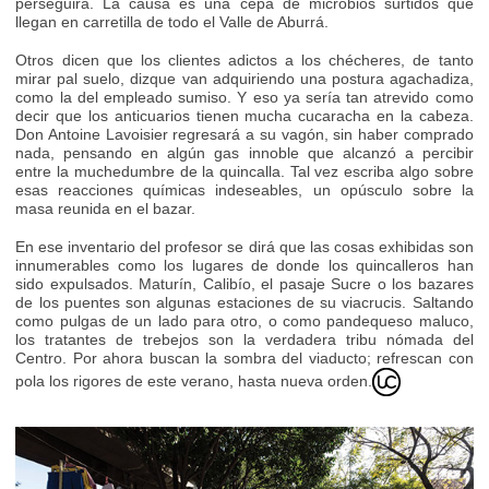
perseguirá. La causa es una cepa de microbios surtidos que
llegan en carretilla de todo el Valle de Aburrá.
Otros dicen que los clientes adictos a los chécheres, de tanto
mirar pal suelo, dizque van adquiriendo una postura agachadiza,
como la del empleado sumiso. Y eso ya sería tan atrevido como
decir que los anticuarios tienen mucha cucaracha en la cabeza.
Don Antoine Lavoisier regresará a su vagón, sin haber comprado
nada, pensando en algún gas innoble que alcanzó a percibir
entre la muchedumbre de la quincalla. Tal vez escriba algo sobre
esas reacciones químicas indeseables, un opúsculo sobre la
masa reunida en el bazar.
En ese inventario del profesor se dirá que las cosas exhibidas son
innumerables como los lugares de donde los quincalleros han
sido expulsados. Maturín, Calibío, el pasaje Sucre o los bazares
de los puentes son algunas estaciones de su viacrucis. Saltando
como pulgas de un lado para otro, o como pandequeso maluco,
los tratantes de trebejos son la verdadera tribu nómada del
Centro. Por ahora buscan la sombra del viaducto; refrescan con
pola los rigores de este verano, hasta nueva orden.