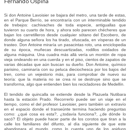
Fernando Ospina
Si don Antoine Lavoisier se bajara del metro, una tarde de estas,
en el Parque Berrío, se encontraría con un interminable tendido
de trebejos: cachivaches de toda especie, antiguallas que
tuvieron su cuarto de hora, y ahora solo parecen chécheres que
bajan los carretilleros desde cualquier sótano del Escobero, de
donde alguna señora los ha tirado, ofuscada, en vísperas de un
trasteo. Don Antoine miraría un pasacintas roto, una enciclopedia
de su época, muñecas descuartizadas, rodillos oxidados de
alguna máquina. Una cuadra más allá vería un montón de ropa
vieja ondeando en una cuerda y en el piso, cientos de zapatos de
varias décadas que aún buscan su dueño. Don Antoine, químico
parisino, caminaría con su peluca dieciochesca por los bajos del
tren, como un vejestorio más, para comprobar de nuevo su
teoría: que la materia no se crea ni se destruye sino que se
transforma, algo que entienden bien los recicladores de Medellín.
El tendido de quincalla se extiende desde la Plazuela Nutibara
hasta la estación Prado. Recorrerlo puede ser un viaje en el
tiempo, como el del profesor Lavoisier, pero también un extravío
en el espacio donde el transeúnte termina haciendo preguntas
como: ¿qué cosa es esta?, ¿todavía funciona?, ¿de dónde lo
sacó? El objeto puede hacer parte de los corotos que tiran a la
calle los familiares del difunto, al día siguiente de que este
abandonara el mundo, como lo cuenta uno de los asiduos