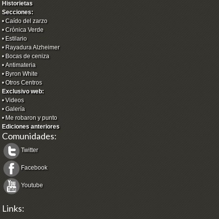
Historietas
Secciones:
•
Caído del zarzo
•
Crónica Verde
•
Estilario
•
Rayadura Alzheimer
•
Bocas de ceniza
•
Antimateria
•
Byron White
•
Otros Centros
Exclusivo web:
•
Videos
•
Galería
•
Me robaron y punto
Ediciones anteriores
Comunidades:
Twitter
Facebook
Youtube
Links: