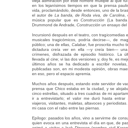
vieja admiración por este hombre múltiple al que fui
en los lejanísimos tiempos en que la prensa pauli
vida, proclamándolo, desde entonces, uno de la brasi
el autor de
La banda, de Roda viva, de Carolina
,
música popular que es
Construcción
(La banda 
Drummond de Andrade,
Construcción
un ensayo del 
Incursionó después en el teatro, con tragicomedias e
musicales tragicómicos, podría decirse—, de mag
público; una de ellas,
Calabar
, fue proscrita mucho t
dictadura creía ver en ella —y creía bien— una
crímenes, disfrazada de episodio histórico. La ú
llevada al cine; vi las dos versiones y, doy fe, es mej
últimos años se ha dedicado a escribir novelas,
publicadas son, en mi modesta opinión, obras mae
en eso, pero el espacio apremia.
Muchos años después, estando este servidor de vac
prensa que Chico estaba en la ciudad, y se alojab
cinco estrellas, situado a tres cuadras de mi aparta
ir a entrevistarlo; el valor me duró hasta entrar
viajeros, visitantes, maletas, altavoces y periodistas
mi casa con el rabo entre las piernas.
Epílogo: pasados los años, vino a servirme de cons
quien evoca en una entrevista el día en que, de p
animó a visitar a Isak Dinesen (nombre civil Karen