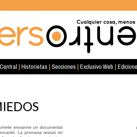
 Central
|
Historietas
|
Secciones
|
Exclusivo Web
|
Edicione
MIEDOS
romete enviarme un documental
encantó. La promesa revivió mi