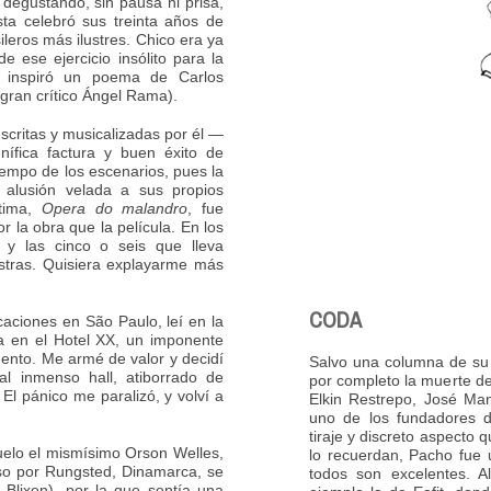
 degustando, sin pausa ni prisa,
sta celebró sus treinta años de
leros más ilustres. Chico era ya
 de ese ejercicio insólito para la
inspiró un poema de Carlos
gran crítico Ángel Rama).
scritas y musicalizadas por él —
nífica factura y buen éxito de
iempo de los escenarios, pues la
 alusión velada a sus propios
ltima,
Opera do malandro
, fue
or la obra que la película. En los
 y las cinco o seis que lleva
stras. Quisiera explayarme más
CODA
aciones en São Paulo, leí en la
a en el Hotel XX, un imponente
mento. Me armé de valor y decidí
Salvo una columna de su
 al inmenso hall, atiborrado de
por completo la muerte d
. El pánico me paralizó, y volví a
Elkin Restrepo, José Man
uno de los fundadores
tiraje y discreto aspecto
uelo el mismísimo Orson Welles,
lo recuerdan, Pacho fue 
aso por Rungsted, Dinamarca, se
todos son excelentes. Al
 Blixen), por la que sentía una