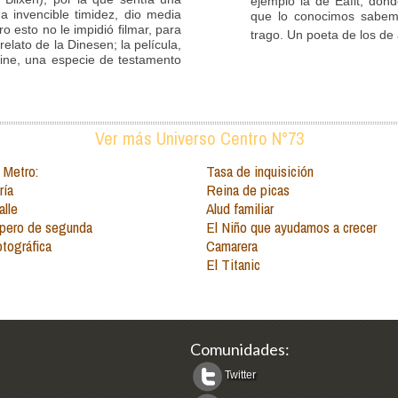
ejemplo la de Eafit, don
a invencible timidez, dio media
que lo conocimos sabem
o esto no le impidió filmar, para
trago. Un poeta de los de 
elato de la Dinesen; la película,
ine, una especie de testamento
Ver más Universo Centro N°73
 Metro:
Tasa de inquisición
ría
Reina de picas
alle
Alud familiar
 pero de segunda
El Niño que ayudamos a crecer
otográfica
Camarera
El Titanic
Comunidades:
Twitter