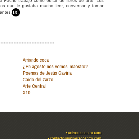
de Pacho trabajó como editor de libros de arte. Los
os que le gustaba mucho leer, conversar y tomar
antes.
Arriando coca
¿En agosto nos vemos, maestro?
Poemas de Jesús Gaviria
Caído del zarzo
Arte Central
X10
•
universocentro.com
•
contacto@universocentro.com