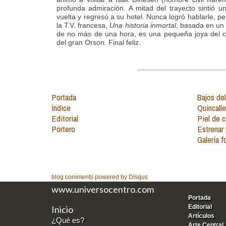
profunda admiración. A mitad del trayecto sintió un
vuelta y regresó a su hotel. Nunca logró hablarle, per
la T.V. francesa,
Una historia inmortal
, basada en un r
de no más de una hora, es una pequeña joya del c
del gran Orson. Final feliz.
Portada
Bajos del
Índice
Quincalle
Editorial
Piel de c
Portero
Estrenar
Galería f
blog comments powered by
Disqus
www.universocentro.com
Portada
Editorial
Inicio
Artículos
¿Qué es?
Arte Central