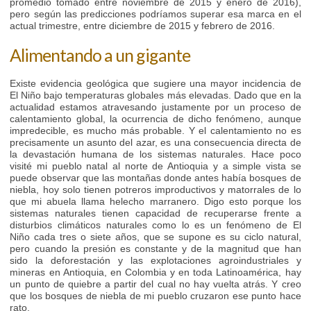
promedio tomado entre noviembre de 2015 y enero de 2016),
pero según las predicciones podríamos superar esa marca en el
actual trimestre, entre diciembre de 2015 y febrero de 2016.
Alimentando a un gigante
Existe evidencia geológica que sugiere una mayor incidencia de
El Niño bajo temperaturas globales más elevadas. Dado que en la
actualidad estamos atravesando justamente por un proceso de
calentamiento global, la ocurrencia de dicho fenómeno, aunque
impredecible, es mucho más probable. Y el calentamiento no es
precisamente un asunto del azar, es una consecuencia directa de
la devastación humana de los sistemas naturales. Hace poco
visité mi pueblo natal al norte de Antioquia y a simple vista se
puede observar que las montañas donde antes había bosques de
niebla, hoy solo tienen potreros improductivos y matorrales de lo
que mi abuela llama helecho marranero. Digo esto porque los
sistemas naturales tienen capacidad de recuperarse frente a
disturbios climáticos naturales como lo es un fenómeno de El
Niño cada tres o siete años, que se supone es su ciclo natural,
pero cuando la presión es constante y de la magnitud que han
sido la deforestación y las explotaciones agroindustriales y
mineras en Antioquia, en Colombia y en toda Latinoamérica, hay
un punto de quiebre a partir del cual no hay vuelta atrás. Y creo
que los bosques de niebla de mi pueblo cruzaron ese punto hace
rato.