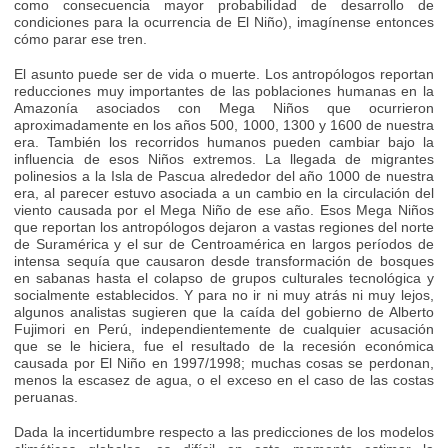
como consecuencia mayor probabilidad de desarrollo de
condiciones para la ocurrencia de El Niño), imagínense entonces
cómo parar ese tren.
El asunto puede ser de vida o muerte. Los antropólogos reportan
reducciones muy importantes de las poblaciones humanas en la
Amazonía asociados con Mega Niños que ocurrieron
aproximadamente en los años 500, 1000, 1300 y 1600 de nuestra
era. También los recorridos humanos pueden cambiar bajo la
influencia de esos Niños extremos. La llegada de migrantes
polinesios a la Isla de Pascua alrededor del año 1000 de nuestra
era, al parecer estuvo asociada a un cambio en la circulación del
viento causada por el Mega Niño de ese año. Esos Mega Niños
que reportan los antropólogos dejaron a vastas regiones del norte
de Suramérica y el sur de Centroamérica en largos períodos de
intensa sequía que causaron desde transformación de bosques
en sabanas hasta el colapso de grupos culturales tecnológica y
socialmente establecidos. Y para no ir ni muy atrás ni muy lejos,
algunos analistas sugieren que la caída del gobierno de Alberto
Fujimori en Perú, independientemente de cualquier acusación
que se le hiciera, fue el resultado de la recesión económica
causada por El Niño en 1997/1998; muchas cosas se perdonan,
menos la escasez de agua, o el exceso en el caso de las costas
peruanas.
Dada la incertidumbre respecto a las predicciones de los modelos