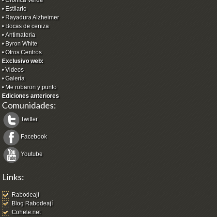
•
Estilario
•
Rayadura Alzheimer
•
Bocas de ceniza
•
Antimateria
•
Byron White
•
Otros Centros
Exclusivo web:
•
Videos
•
Galería
•
Me robaron y punto
Ediciones anteriores
Comunidades:
Twitter
Facebook
Youtube
Links:
Rabodeají
Blog Rabodeají
Cohete.net