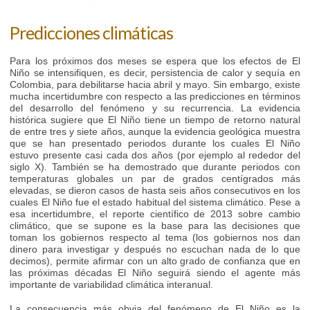
Predicciones climáticas
Para los próximos dos meses se espera que los efectos de El
Niño se intensifiquen, es decir, persistencia de calor y sequía en
Colombia, para debilitarse hacia abril y mayo. Sin embargo, existe
mucha incertidumbre con respecto a las predicciones en términos
del desarrollo del fenómeno y su recurrencia. La evidencia
histórica sugiere que El Niño tiene un tiempo de retorno natural
de entre tres y siete años, aunque la evidencia geológica muestra
que se han presentado periodos durante los cuales El Niño
estuvo presente casi cada dos años (por ejemplo al rededor del
siglo X). También se ha demostrado que durante periodos con
temperaturas globales un par de grados centígrados más
elevadas, se dieron casos de hasta seis años consecutivos en los
cuales El Niño fue el estado habitual del sistema climático. Pese a
esa incertidumbre, el reporte científico de 2013 sobre cambio
climático, que se supone es la base para las decisiones que
toman los gobiernos respecto al tema (los gobiernos nos dan
dinero para investigar y después no escuchan nada de lo que
decimos), permite afirmar con un alto grado de confianza que en
las próximas décadas El Niño seguirá siendo el agente más
importante de variabilidad climática interanual.
La consecuencia más obvia del fenómeno de El Niño es la