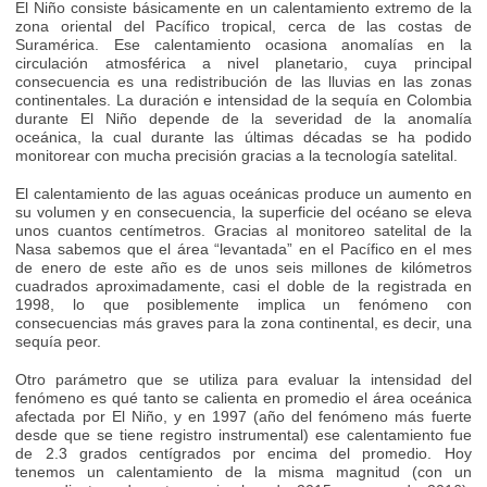
El Niño consiste básicamente en un calentamiento extremo de la
zona oriental del Pacífico tropical, cerca de las costas de
Suramérica. Ese calentamiento ocasiona anomalías en la
circulación atmosférica a nivel planetario, cuya principal
consecuencia es una redistribución de las lluvias en las zonas
continentales. La duración e intensidad de la sequía en Colombia
durante El Niño depende de la severidad de la anomalía
oceánica, la cual durante las últimas décadas se ha podido
monitorear con mucha precisión gracias a la tecnología satelital.
El calentamiento de las aguas oceánicas produce un aumento en
su volumen y en consecuencia, la superficie del océano se eleva
unos cuantos centímetros. Gracias al monitoreo satelital de la
Nasa sabemos que el área “levantada” en el Pacífico en el mes
de enero de este año es de unos seis millones de kilómetros
cuadrados aproximadamente, casi el doble de la registrada en
1998, lo que posiblemente implica un fenómeno con
consecuencias más graves para la zona continental, es decir, una
sequía peor.
Otro parámetro que se utiliza para evaluar la intensidad del
fenómeno es qué tanto se calienta en promedio el área oceánica
afectada por El Niño, y en 1997 (año del fenómeno más fuerte
desde que se tiene registro instrumental) ese calentamiento fue
de 2.3 grados centígrados por encima del promedio. Hoy
tenemos un calentamiento de la misma magnitud (con un