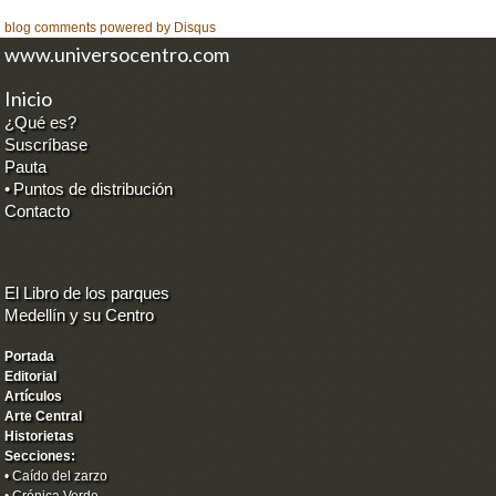
blog comments powered by
Disqus
www.universocentro.com
Inicio
¿Qué es?
Suscríbase
Pauta
•
Puntos de distribución
Contacto
El Libro de los parques
Medellín y su Centro
Portada
Editorial
Artículos
Arte Central
Historietas
Secciones:
•
Caído del zarzo
•
Crónica Verde