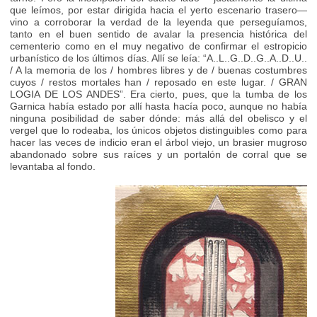
que leímos, por estar dirigida hacia el yerto escenario trasero—
vino a corroborar la verdad de la leyenda que perseguíamos,
tanto en el buen sentido de avalar la presencia histórica del
cementerio como en el muy negativo de confirmar el estropicio
urbanístico de los últimos días. Allí se leía: “A..L..G..D..G..A..D..U..
/ A la memoria de los / hombres libres y de / buenas costumbres
cuyos / restos mortales han / reposado en este lugar. / GRAN
LOGIA DE LOS ANDES”. Era cierto, pues, que la tumba de los
Garnica había estado por allí hasta hacía poco, aunque no había
ninguna posibilidad de saber dónde: más allá del obelisco y el
vergel que lo rodeaba, los únicos objetos distinguibles como para
hacer las veces de indicio eran el árbol viejo, un brasier mugroso
abandonado sobre sus raíces y un portalón de corral que se
levantaba al fondo.