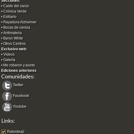
Secciones:
•
Caído del zarzo
•
Crónica Verde
•
Estilario
•
Rayadura Alzheimer
•
Bocas de ceniza
•
Antimateria
•
Byron White
•
Otros Centros
Exclusivo web:
•
Videos
•
Galería
•
Me robaron y punto
Ediciones anteriores
Comunidades:
Twitter
Facebook
Youtube
Links:
Rabodeají