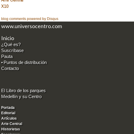
X10
blog comments powered by
Disqus
www.universocentro.com
Inicio
¿Qué es?
Suscríbase
Pauta
•
Puntos de distribución
Contacto
El Libro de los parques
Medellín y su Centro
Portada
Editorial
Artículos
Arte Central
Historietas