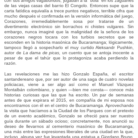
con sus amigos vagabundos, jugaban a la “bola” en los zaguanes
de las viejas casas del barrio El Congolo. Entonces supe que la
carta fatídica equivalía a trece puntos negativos, terrible cifra que
mucho después vi confirmada en la versión informática del juego,
Corazones, irremediablemente sosa por tratarse de un
divertimento electrónico sin borrachos ni chistes vulgares. Sin
embargo, nunca imaginé que la malignidad de la señora de los
corazones negros tocara con los turbios secretos que se
esconden en la historia masónica de Bucaramanga; lógicamente,
tampoco llegó a sospecharlo el muy curtido Aleksandr Pushkin,
autor de
La dama de picas,
un cuento que se antoja inocente a
pesar de que el tahúr que lo protagoniza acaba perdiendo la
razón.
Las revelaciones me las hizo Gonzalo España, el escritor
santandereano que, por ser autor de una saga de cuatro novelas
policiacas, viene a ser algo así como el Manuel Vázquez
Montalbán colombiano, y quien —bien me consta— conoce más
historias curiosas que las que ha escrito. Un par de semanas
antes de que expirara el 2015, en compañía de mi esposa nos
encontramos con él en el centro de Bucaramanga. Aprovechando
la visita que hacíamos a la Ciudad de los Parques con el pretexto
de un evento académico, Gonzalo se ofreció para ser nuestro
guía durante un sábado ocioso; concretamente, nos anunció su
deseo de llevarnos al cementerio masónico de Bucaramanga,
una más entre las expresiones liberales de una ciudad en la que,
incluso, alguna vez fue levantada una estatua a Giordano Bruno.