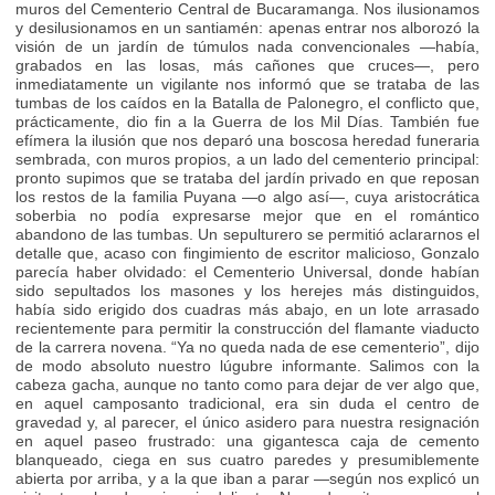
muros del Cementerio Central de Bucaramanga. Nos ilusionamos
y desilusionamos en un santiamén: apenas entrar nos alborozó la
visión de un jardín de túmulos nada convencionales —había,
grabados en las losas, más cañones que cruces—, pero
inmediatamente un vigilante nos informó que se trataba de las
tumbas de los caídos en la Batalla de Palonegro, el conflicto que,
prácticamente, dio fin a la Guerra de los Mil Días. También fue
efímera la ilusión que nos deparó una boscosa heredad funeraria
sembrada, con muros propios, a un lado del cementerio principal:
pronto supimos que se trataba del jardín privado en que reposan
los restos de la familia Puyana —o algo así—, cuya aristocrática
soberbia no podía expresarse mejor que en el romántico
abandono de las tumbas. Un sepulturero se permitió aclararnos el
detalle que, acaso con fingimiento de escritor malicioso, Gonzalo
parecía haber olvidado: el Cementerio Universal, donde habían
sido sepultados los masones y los herejes más distinguidos,
había sido erigido dos cuadras más abajo, en un lote arrasado
recientemente para permitir la construcción del flamante viaducto
de la carrera novena. “Ya no queda nada de ese cementerio”, dijo
de modo absoluto nuestro lúgubre informante. Salimos con la
cabeza gacha, aunque no tanto como para dejar de ver algo que,
en aquel camposanto tradicional, era sin duda el centro de
gravedad y, al parecer, el único asidero para nuestra resignación
en aquel paseo frustrado: una gigantesca caja de cemento
blanqueado, ciega en sus cuatro paredes y presumiblemente
abierta por arriba, y a la que iban a parar —según nos explicó un