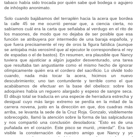
tabaco había sido trocada por quién sabe qué bodega o agujero
de inhóspito anonimato.
Solo cuando bajábamos del terraplén hacia la acera que bordea
la calle 45 se me ocurrió pensar que, a ciencia cierta, no
sabíamos cuál era la carta que señalaba al verdugo en el rito de
los masones, de modo que no dejaba de ser posible que esa
función se atribuyera por intermedio de una baraja española, y
que fuera precisamente el rey de oros la figura fatídica (aunque
se antojaba más verosímil que al ejecutor le correspondiera el rey
de espadas o el de bastos). En resumen, era plausible que Nancy
tuviera que ajusticiar a algún jugador desventurado, una tarea
que resultaba tan angustiante como el mismo hecho de ignorar
olímpicamente quién era el cordero del sacrificio. Lo olvidé todo
cuando, nada más tocar la acera, hicimos un nuevo
descubrimiento; uno tan contundente y terrible como el que
acabábamos de efectuar en la base del obelisco: sobre los
adoquines había un reguero alargado y espeso de sangre seca.
El dibujo total se traducía en una especie de herradura estrecha y
desigual cuyo más largo extremo se perdía en la mitad de la
carrera novena, justo en la dirección en que, dos cuadras más
arriba, se levanta la sede de la Cruz Roja. Gonzalo, visiblemente
sobrecogido, llamó la atención sobre la forma de las salpicaduras
y nos compartió una conclusión desoladora: “Esto es de una
puñalada en el corazón. Este pisco se murió, ¡mierda!”. Era tan
visible la consternación de nuestro amigo que Nancy y yo