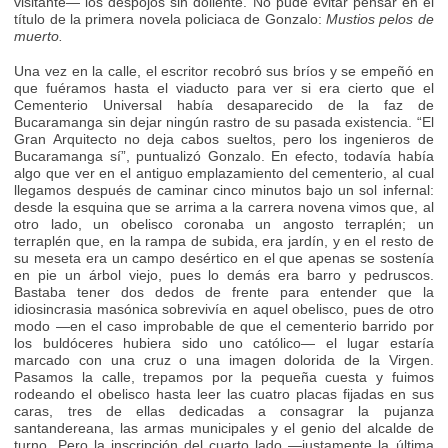
visitante— los despojos sin doliente. No pude evitar pensar en el
título de la primera novela policiaca de Gonzalo:
Mustios pelos de
muerto.
Una vez en la calle, el escritor recobró sus bríos y se empeñó en
que fuéramos hasta el viaducto para ver si era cierto que el
Cementerio Universal había desaparecido de la faz de
Bucaramanga sin dejar ningún rastro de su pasada existencia. “El
Gran Arquitecto no deja cabos sueltos, pero los ingenieros de
Bucaramanga sí”, puntualizó Gonzalo. En efecto, todavía había
algo que ver en el antiguo emplazamiento del cementerio, al cual
llegamos después de caminar cinco minutos bajo un sol infernal:
desde la esquina que se arrima a la carrera novena vimos que, al
otro lado, un obelisco coronaba un angosto terraplén; un
terraplén que, en la rampa de subida, era jardín, y en el resto de
su meseta era un campo desértico en el que apenas se sostenía
en pie un árbol viejo, pues lo demás era barro y pedruscos.
Bastaba tener dos dedos de frente para entender que la
idiosincrasia masónica sobrevivía en aquel obelisco, pues de otro
modo —en el caso improbable de que el cementerio barrido por
los buldóceres hubiera sido uno católico— el lugar estaría
marcado con una cruz o una imagen dolorida de la Virgen.
Pasamos la calle, trepamos por la pequeña cuesta y fuimos
rodeando el obelisco hasta leer las cuatro placas fijadas en sus
caras, tres de ellas dedicadas a consagrar la pujanza
santandereana, las armas municipales y el genio del alcalde de
turno. Pero la inscripción del cuarto lado —justamente la última