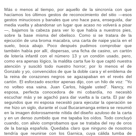
Más o menos al tiempo, por aquello de la sincronía con que
hacíamos los últimos gestos de reconocimiento del sitio —esos
gestos minuciosos y banales que uno hace para, enseguida, dar
media vuelta y abandonar un lugar que acaso no volverá a pisar
—, bajamos la cabeza para ver lo que había a nuestros pies,
sobre la base misma del obelisco. Como si se tratara de la
ejecución de una broma macabra, una carta de naipe yacía en el
suelo, boca abajo. Poco después pudimos comprobar que
también había por allí, dispersas, una ficha de casino, un cartón
de lotería infantil con el número 13 y un condón usado, pero,
como era apenas lógico, la maldita carta fue lo que captó nuestra
atención y suscitó todo nuestro horror; por lo menos el de
Gonzalo y yo, convencidos de que la doble cara y el emblema de
la reina de corazones negros se agazapaban en el revés del
cartón. El esforzado escritor apenas dijo, con un hilo de voz: “Yo
no volteo esa vaina. Juan Carlos, hágale usted”. Nancy, mi
esposa, perfecta conocedora de mi cobardía, no necesitó
escuchar más y se agachó para dar vuelta a la carta. El par de
segundos que mi esposa necesitó para ejecutar la operación se
me hizo un siglo, durante el cual Bucaramanga entera se resumió
en la imagen dolorosamente nítida del diseño azuloso de la carta
y en un denso zumbido que me tapaba los oídos. Todo concluyó
cuando, con alivio comprobamos que se trataba del rey de oros
de la baraja española. Quedaba claro que ninguno de nosotros
tendría que reunirse con los Garnica, cuya cálida tumba de