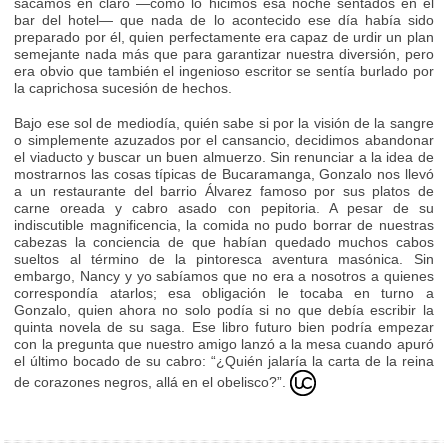
sacamos en claro —como lo hicimos esa noche sentados en el
bar del hotel— que nada de lo acontecido ese día había sido
preparado por él, quien perfectamente era capaz de urdir un plan
semejante nada más que para garantizar nuestra diversión, pero
era obvio que también el ingenioso escritor se sentía burlado por
la caprichosa sucesión de hechos.
Bajo ese sol de mediodía, quién sabe si por la visión de la sangre
o simplemente azuzados por el cansancio, decidimos abandonar
el viaducto y buscar un buen almuerzo. Sin renunciar a la idea de
mostrarnos las cosas típicas de Bucaramanga, Gonzalo nos llevó
a un restaurante del barrio Álvarez famoso por sus platos de
carne oreada y cabro asado con pepitoria. A pesar de su
indiscutible magnificencia, la comida no pudo borrar de nuestras
cabezas la conciencia de que habían quedado muchos cabos
sueltos al término de la pintoresca aventura masónica. Sin
embargo, Nancy y yo sabíamos que no era a nosotros a quienes
correspondía atarlos; esa obligación le tocaba en turno a
Gonzalo, quien ahora no solo podía si no que debía escribir la
quinta novela de su saga. Ese libro futuro bien podría empezar
con la pregunta que nuestro amigo lanzó a la mesa cuando apuró
el último bocado de su cabro: “¿Quién jalaría la carta de la reina
de corazones negros, allá en el obelisco?”.