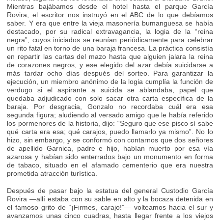
Mientras bajábamos desde el hotel hasta el parque García
Rovira, el escritor nos instruyó en el ABC de lo que debíamos
saber. Y era que entre la vieja masonería bumanguesa se había
destacado, por su radical extravagancia, la logia de la “reina
negra”, cuyos iniciados se reunían periódicamente para celebrar
un rito fatal en torno de una baraja francesa. La práctica consistía
en repartir las cartas del mazo hasta que alguien jalara la reina
de corazones negros, y ese elegido del azar debía suicidarse a
más tardar ocho días después del sorteo. Para garantizar la
ejecución, un miembro anónimo de la logia cumplía la función de
verdugo si el aspirante a suicida se ablandaba, papel que
quedaba adjudicado con solo sacar otra carta específica de la
baraja. Por desgracia, Gonzalo no recordaba cuál era esa
segunda figura; aludiendo al versado amigo que le había referido
los pormenores de la historia, dijo: “Seguro que ese pisco sí sabe
qué carta era esa; qué carajos, puedo llamarlo ya mismo”. No lo
hizo, sin embargo, y se conformó con contarnos que dos señores
de apellido Garnica, padre e hijo, habían muerto por esa vía
azarosa y habían sido enterrados bajo un monumento en forma
de tabaco, situado en el afamado cementerio que era nuestra
prometida atracción turística.
Después de pasar bajo la estatua del general Custodio García
Rovira —allí estaba con su sable en alto y la bocaza detenida en
el famoso grito de “¡Firmes, carajo!”— volteamos hacia el sur y
avanzamos unas cinco cuadras, hasta llegar frente a los viejos