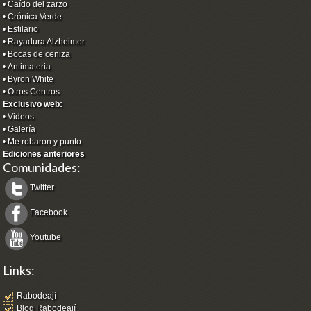
•
Caído del zarzo
•
Crónica Verde
•
Estilario
•
Rayadura Alzheimer
•
Bocas de ceniza
•
Antimateria
•
Byron White
•
Otros Centros
Exclusivo web:
•
Videos
•
Galería
•
Me robaron y punto
Ediciones anteriores
Comunidades:
Twitter
Facebook
Youtube
Links:
Rabodeají
Blog Rabodeají