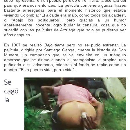
supo representar en un pueblo perdido en el Huila, la esencia del
país que éramos entonces. La película contiene algunas frases
bastante arriesgadas para el momento histórico que estaba
viviendo Colombia: “El alcalde era malo, como todos los alcaldes”,
o “Abajo los politiqueros”, pero gracias a un humor
aparentemente inocente logró burlar la censura, cosa que no
sucedió con las películas de Arzuaga que solo se pudieron ver
años después.
En 1967 se realizó
Bajo tierra
pero no se pudo estrenar. La
película, dirigida por Santiago García, cuenta la historia de Don
Múnera, un campesino que se ve envuelto en un triángulo
amoroso que se dirime cuando el protagonista le propina una
puñalada a su adversario, mientras al fondo se repite como un
mantra: “Esta puerca vida, perra vida”.
Se
cagó
la