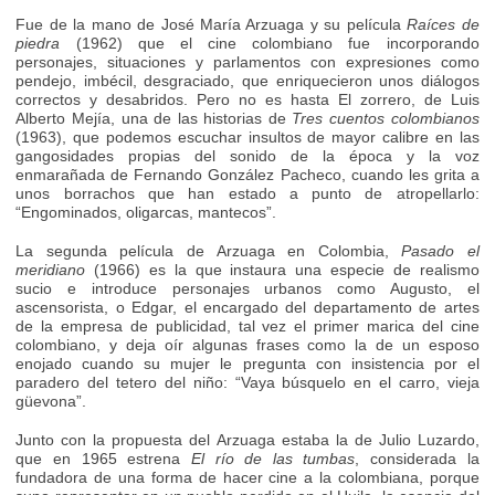
Fue de la mano de José María Arzuaga y su película
Raíces de
piedra
(1962) que el cine colombiano fue incorporando
personajes, situaciones y parlamentos con expresiones como
pendejo, imbécil, desgraciado, que enriquecieron unos diálogos
correctos y desabridos. Pero no es hasta El zorrero, de Luis
Alberto Mejía, una de las historias de
Tres cuentos colombianos
(1963), que podemos escuchar insultos de mayor calibre en las
gangosidades propias del sonido de la época y la voz
enmarañada de Fernando González Pacheco, cuando les grita a
unos borrachos que han estado a punto de atropellarlo:
“Engominados, oligarcas, mantecos”.
La segunda película de Arzuaga en Colombia,
Pasado el
meridiano
(1966) es la que instaura una especie de realismo
sucio e introduce personajes urbanos como Augusto, el
ascensorista, o Edgar, el encargado del departamento de artes
de la empresa de publicidad, tal vez el primer marica del cine
colombiano, y deja oír algunas frases como la de un esposo
enojado cuando su mujer le pregunta con insistencia por el
paradero del tetero del niño: “Vaya búsquelo en el carro, vieja
güevona”.
Junto con la propuesta del Arzuaga estaba la de Julio Luzardo,
que en 1965 estrena
El río de las tumbas
, considerada la
fundadora de una forma de hacer cine a la colombiana, porque