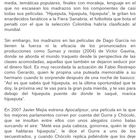
media, temáticas populares, finales con moraleja, lenguaje en el
que no escasean los madrazos son los componentes de casi
todas sus películas. “Hijueputa, hijueputa, hijueputa”, le gritan los
enardecidos fanáticos a la Fiera Sanabria, el futbolista que bota el
penalti con el que la selección Colombia habría clasificado al
mundial.
Sin embargo, los madrazos en las películas de Dago García no
tienen la fuerza ni la eficacia de los pronunciados en
producciones como
Sumas y restas
(2004) de Víctor Gaviria,
donde se aborda el mundo traqueto desde la perspectiva de las
clases acomodadas, aquellas que también se dejaron seducir por
el dinero fácil. Es muy recordada la actuación de Fabio Restrepo
como Gerardo, quien le propina una puteada memorable a su
hermano cuando lo sorprende después de una noche de basuco:
“Así es que sabés qué hijueputa, es la última oportunidad que te
doy, la próxima vez te vas para la gran puta mierda, y te vas para
debajo del hijueputa puente de donde te saqué, marica
hijueputa”.
En 2007 Javier Mejía estrena
Apocalípsur
, una película en la que
los mejores parlamentos corren por cuenta del Gurre y Chócolo,
que se insultan entre ellos con unos alegatos como balas
surcando el aire: “Meté esa puta cabeza, gonorrea, quién te dijo
que hablaras hijueputa”, le dice el Gurre a uno de los
secuestrados, y cuando Chócolo replica pidiéndole que los deje