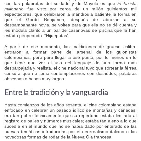
con las palabrotas del soldado y de Mayolo es que
El taxista
millonario
fue visto por cerca de un millón quinientos mil
espectadores, que celebraron a mandíbula batiente la forma en
que el Gordo Benjumea, después de abrazar a su
despampanante novia, se voltea para que ella no se dé cuenta y
les modula clarito a un par de casanovas de piscina que la han
estado piropeando: “Hijueputas”.
A partir de ese momento, las maldiciones de grueso calibre
entraron a formar parte del arsenal de los guionistas
colombianos, pero para llegar a ese punto, por lo menos en lo
que tiene que ver el uso del lenguaje de una forma más
desparpajada y realista, el cine nacional tuvo que sortear la férrea
censura que no tenía contemplaciones con desnudos, palabras
obscenas o besos muy largos.
Entre la tradición y la vanguardia
Hasta comienzos de los años sesenta, el cine colombiano estaba
enfocado en celebrar un pasado idílico de montañas y cañadas;
era tan pobre técnicamente que su repertorio estaba limitado al
registro de bailes y números musicales; estaba tan ajeno a lo que
sucedía en el mundo que no se había dado por enterado de las
nuevas temáticas introducidas por el neorrealismo italiano o las
novedosas formas de rodar de la Nueva Ola francesa.