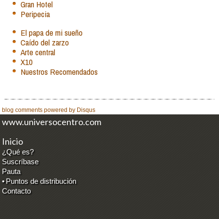
Gran Hotel
Peripecia
El papa de mi sueño
Caído del zarzo
Arte central
X10
Nuestros Recomendados
blog comments powered by
Disqus
www.universocentro.com
Inicio
¿Qué es?
Suscríbase
Pauta
•
Puntos de distribución
Contacto