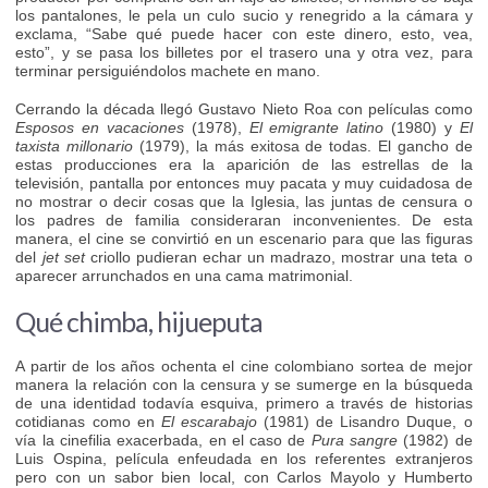
los pantalones, le pela un culo sucio y renegrido a la cámara y
exclama, “Sabe qué puede hacer con este dinero, esto, vea,
esto”, y se pasa los billetes por el trasero una y otra vez, para
terminar persiguiéndolos machete en mano.
Cerrando la década llegó Gustavo Nieto Roa con películas como
Esposos en vacaciones
(1978),
El emigrante latino
(1980) y
El
taxista millonario
(1979), la más exitosa de todas. El gancho de
estas producciones era la aparición de las estrellas de la
televisión, pantalla por entonces muy pacata y muy cuidadosa de
no mostrar o decir cosas que la Iglesia, las juntas de censura o
los padres de familia consideraran inconvenientes. De esta
manera, el cine se convirtió en un escenario para que las figuras
del
jet set
criollo pudieran echar un madrazo, mostrar una teta o
aparecer arrunchados en una cama matrimonial.
Qué chimba, hijueputa
A partir de los años ochenta el cine colombiano sortea de mejor
manera la relación con la censura y se sumerge en la búsqueda
de una identidad todavía esquiva, primero a través de historias
cotidianas como en
El escarabajo
(1981) de Lisandro Duque, o
vía la cinefilia exacerbada, en el caso de
Pura sangre
(1982) de
Luis Ospina, película enfeudada en los referentes extranjeros
pero con un sabor bien local, con Carlos Mayolo y Humberto