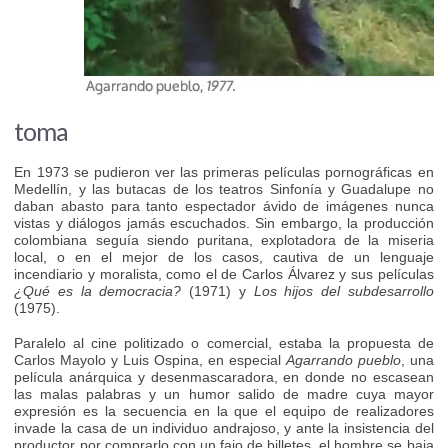
toma
En 1973 se pudieron ver las primeras películas pornográficas en
Medellín, y las butacas de los teatros Sinfonía y Guadalupe no
daban abasto para tanto espectador ávido de imágenes nunca
vistas y diálogos jamás escuchados. Sin embargo, la producción
colombiana seguía siendo puritana, explotadora de la miseria
local, o en el mejor de los casos, cautiva de un lenguaje
incendiario y moralista, como el de Carlos Álvarez y sus películas
¿Qué es la democracia?
(1971) y
Los hijos del subdesarrollo
(1975).
Paralelo al cine politizado o comercial, estaba la propuesta de
Carlos Mayolo y Luis Ospina, en especial
Agarrando pueblo
, una
película anárquica y desenmascaradora, en donde no escasean
las malas palabras y un humor salido de madre cuya mayor
expresión es la secuencia en la que el equipo de realizadores
invade la casa de un individuo andrajoso, y ante la insistencia del
productor por comprarlo con un fajo de billetes, el hombre se baja