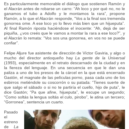
Es particularmente memorable el diálogo que sostienen Ramón y
el Alacrán antes de robarse un carro: “Ah loco y por qué no, no le
ganamos el tubo a Adolfo y le montamos la rara”, propone
Ramón, a lo que el Alacrán responde, “Vos a la final sos tremenda
gonorrea ome. A ese loco yo lo llevo más bien que un hijueputa”.
Al final Ramón riposta haciéndose el inocente: “Ah, dejá de ser
piquiña, ¿vos creés que le vamos a montar la rara a ese loco?”, y
el Alacrán lo remata: “Vos sos una gonorrea, en vos no se puede
confiar”.
Felipe Aljure fue asistente de dirección de Víctor Gaviria, y algo o
mucho del director antioqueño hay
La gente de la Universal
(1993), especialmente en el retrato descarnado de la ciudad y en
la fiereza del lenguaje. En una secuencia en que le dan una
paliza a uno de los presos de la cárcel en la que está encerrado
Gastón, el magnate de las películas porno, pasa cada uno de los
esbirros metiéndole su coscorrón o su patada: “Tienes suerte de
que salgo el sábado o si no te partiría el cuello, hijo de puta”, le
dice Gastón; “Pa que afine, hijueputa”, le escupe un segundo;
“Como soltás la lengua soltás el culo, pirobo”, le atina un tercero;
“Gorronea”, sentencia un cuarto.
Pasado
el
estreno
de
La