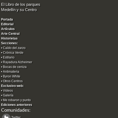
El Libro de los parques
Medellín y su Centro
Portada
Editorial
Artículos
Arte Central
Historietas
Secciones:
•
Caído del zarzo
•
Crónica Verde
•
Estilario
•
Rayadura Alzheimer
•
Bocas de ceniza
•
Antimateria
•
Byron White
•
Otros Centros
Exclusivo web:
•
Videos
•
Galería
•
Me robaron y punto
Ediciones anteriores
Comunidades:
Twitter