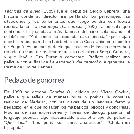
Técnicas de duelo
(1989) fue el debut de Sergio Cabrera, una
historia donde su director irá perfilando los personajes, las
situaciones y los parlamentos que luego pondrá con fuerza
redoblada en
La estrategia del caracol
(1993), la película que
contiene el hijueputazo más famoso del cine colombiano, el
celebérrimo “Ahí tienen su hijueputa casa pintada” que dejan
escrito en una pared los habitantes de la Casa Uribe en el centro
de Bogotá. Es un final perfecto que muchos de los directores han
tratado en vano de replicar, entre ellos el mismo Sergio Cabrera,
y que llevó a Ciro Durán a comentar: “Prefiero realizar una
película con el final de
La estrategia del caracol
que ganarme la
Palma de Oro de Cannes”.
Pedazo de gonorrea
En 1990 se estrena
Rodrigo D
., dirigida por Víctor Gaviria,
película que refleja de manera brutal y poética la convulsa
realidad de Medellín, con las claves de un lenguaje feroz y
pegadizo, en el que no faltan los malparidos, pirobos y gonorreas.
Muchas de sus expresiones y líneas de diálogo pasaron al
lenguaje popular, algo inalcanzable para otro tipo de película:
“Qué loca”, “Los punk son unos aparecidos”, “Chatarrera
hijueputa”.