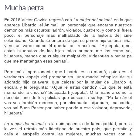
Mucha perra
En 2016 Víctor Gaviria regresó con
La mujer del animal
, en la que
aparece Libardo, el Animal, un personaje que encarna nuestros
demonios más oscuros: ladrón, violador, cuatrero, y como si fuera
poco, el personaje más malhablado de la historia del cine
colombiano. Cuando se entera de que su primer hijo es una niña,
y no un varón como él quería, así reacciona: “Hijueputa ome,
estas hijueputas de las hijas mías primero me las como yo,
hijueputa, menos que cualquier malparido, y después a putiar pa
que me mantengan esas perras”.
Pero más impresionante que Libardo es su mamá, quien es el
verdadero espejo del protagonista, una madre cómplice de su
adorado hijo calavera, que celosa por la mujer de Libardo la
encara y le pregunta: “¿Qué le estás dando? ¿Es que te está
mamando la chocha? Solapada hijueputa”. O la manera cómo la
describe uno de los policías que buscan a su hijo: “Pa la cárcel
vas vos también maricona, por alcahueta, hijueputa, malparida,
vas pal Buen Pastor por haber parido a ese violador, depravado,
hijueputa”.
La mujer del animal
es la quintaesencia de la vulgaridad, pero a
la vez el retrato más fidedigno de nuestro país, que permite y
calla el atropello contra las mujeres, muchas veces con la