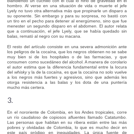
blandiendo un cuchillo con el cual lo hirió de gravedad en el
hombro. Al verse en una situación de vida o muerte el jefe
Lyely no tuvo otra alternativa más que propinarle un disparo a
su oponente. Sin embargo y para su sorpresa, no bastó con
un tiro en el pecho para detener al energúmeno, sino que fue
menester un segundo disparo en el abdomen. El autor relata
que a continuación, el jefe Lyely, que se había quedado sin
balas, remató al negro con su macana.
El resto del artículo consiste en una severa admonición ante
los peligros de la cocaína, que los negros obtienen no se sabe
muy bien si de los hospitales o de las farmacias, y que
consumen como sucedáneo del alcohol. A manera de corolario
el autor estima que la diferencia fundamental entre la locura
del
whisky
y la de la cocaína, es que la cocaína no solo vuelve
a los negros más fuertes y agresivos, sino que además les
otorga resistencia a las balas y los dota de una puntería
mucho más certera.
3.
En el nororiente de Colombia, en los Andes tropicales, corre
un río caudaloso de copiosos afluentes llamado Catatumbo.
Las personas que habitan en su ribera están entre las más
pobres y olvidadas de Colombia, lo que es mucho decir en
este país pródigo en inequidades. La única fuente de