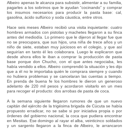
Albeiro apenas le alcanza para subsistir, alimentar a su familia,
pagarles a los sobrinos que le ayudan “cocinando” y comprar
los insumos necesarios para producir la pasta base: cal,
gasolina, ácido sulfúrico y soda cáustica, entre otros.
Hace seis meses Albeiro recibió una visita inquietante: cuatro
hombres armados con pistolas y machetes llegaron a su finca
antes del mediodía. Lo primero que le dijeron al llegar fue que
no se preocupara, que sus hijos, una niña de trece años y un
niño de siete, estaban muy juiciosos en el colegio, y que así
seguirían en tanto él les colaborara. Luego le explicaron que
desde ahora ellos le iban a comprar la producción de pasta
base porque don Chucho, con el que antes negociaba, les
había vendido a ellos. Albeiro comprendió la situación y les dijo
que a él no le importaba quién le comprara siempre y cuando
no hubiera problemas y se cancelaran las cuentas a tiempo.
En prenda de buena fe los hombres le dieron un generoso
adelanto de 220 mil pesos y acordaron visitarlo en un mes
para recoger el producto: dos arrobas de pasta de coca.
A la semana siguiente llegaron rumores de que un nuevo
capitán del ejército de la trigésima brigada de Cúcuta se había
propuesto erradicar, no se sabe si por iniciativa propia o por
órdenes del gobierno nacional, la coca que pudiera encontrar
en Mesitas. Ese domingo al rayar el alba, veinticinco soldados
y un sargento llegaron a la finca de Albeiro, le arrancaron