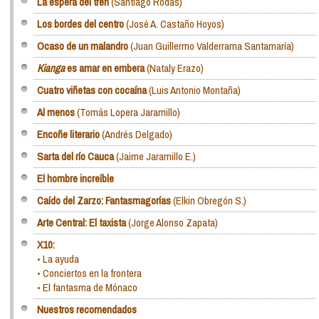
La espera del tren
(Santiago Rodas)
Los bordes del centro
(José A. Castaño Hoyos)
Ocaso de un malandro
(Juan Guillermo Valderrama Santamaría)
Kianga
es amar en embera
(Nataly Erazo)
Cuatro viñetas con cocaína
(Luis Antonio Montaña)
Al menos
(Tomás Lopera Jaramillo)
Encoñe literario
(Andrés Delgado)
Sarta del río Cauca
(Jaime Jaramillo E.)
El hombre increíble
Caído del Zarzo: Fantasmagorías
(Elkin Obregón S.)
Arte Central: El taxista
(Jorge Alonso Zapata)
X10:
• La ayuda
• Conciertos en la frontera
• El fantasma de Mónaco
Nuestros recomendados