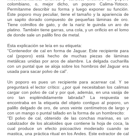
colombiano, o, mejor dicho, un poporo Calima-Yotoco.
Permítanme describir su forma y luego exponer su función.
Este poporo muy peculiar, tiene el tamaño y la apariencia de
un sapito dorado compuesto de pequeñas láminas de oro.
Tiene colmillos de gato, y de la nariz le guinda un aro de
platino. También tiene garras, una cola, y un orificio en el lomo
de donde sale un palillo fino de metal.
Esta explicación se leía en su etiqueta:
“Contenedor de cal en forma de Jaguar. Este recipiente para
cal (poporo) está hecho de muchas piezas de láminas
metálicas unidas por aros de alambre. La delgada cucharilla
con un puntal que se aloja sobre los hombros del Jaguar era
usada para sacar polvo de cal”.
Un poporo es pues un recipiente para acarrear cal. Y se
preguntará el lector crítico: ¿por qué necesitaban los calimas
cargar con polvo de cal y por qué, además, en una vasija de
oro tan espléndidamente labrada? La respuesta se
encontraba en la etiqueta del objeto contiguo al poporo, un
palillo delgado de oro, de unos veinte centímetros de largo y
con un mango o puntal tallado en la forma de un hombrecito:
“El polvo de cal, obtenido de las conchas marinas, es un
catalizador de los alcaloides que contiene la hoja de coca, la
cual produce un efecto psicoactivo moderado cuando se
mastica, una práctica ritual en los Andes. Este extractor de cal