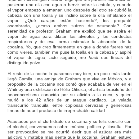
pusieron una olla con agua a hervir sobre la estufa, y cuando
el vapor empezó a emanar, uno después del otro se cubrió la
cabeza con una toalla y se inclinó sobre la olla inhalando el
vapor. ¿Qué carajos están haciendo?, les pregunté
asombrado, ¿acaso ambos sufren de neumonía? Con
serenidad de profesor, Graham me explicó que se aspira el
vapor de agua para dilatar los alvéolos y los conductos
respiratorios y de esa forma estimular la absorción de la
cocaína. Yo, que creo firmemente en que a donde fueres haz
como vieres, también me puse la toalla en la cabeza y aspiré
el vapor de agua; acto seguido, me
huelí
dos líneas del
distinguido polvo.
El resto de la noche la pasamos muy bien, un poco más tarde
llegó Camila, una amiga de Graham que vive en México, y a
propósito de la cocaína nos contó que acababa de ver en el
Whitney una exhibición de Hélio Oiticica, el artista brasileño del
neoconcretismo conocido por su afición a la coca, y quien
murió a los 42 años de un ataque cardiaco. La velada
transcurrió tranquila, entre copiosas cervezas y generosas
líneas de aquel producto de irreprochable calidad.
Asaetados por el clorhidrato de cocaína y su feliz concilio con
el alcohol, conversamos sobre música, política y filosofía. Por
ser provocativo se me ocurrió decir que el azúcar era más
adictivo y mataba más gente que la cocaína. Graham estuvo