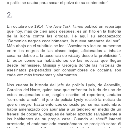
o palillo se usaba para sacar el polvo de su contenedor”.
2.
En octubre de 1914
The New York Times
publicó un reportaje
que hoy, más de cien años después, es un hito en la historia
de la lucha contra las drogas. He aquí su encabezado:
“Demonios negros cocainómanos, la nueva amenaza del sur”.
Más abajo en el subtítulo se lee: “Asesinato y locura aumentan
entre los negros de las clases bajas, aficionados a inhalar
cocaína debido a la ausencia de
whisky
desde la prohibición”.
El autor comienza hablándonos de las noticias que llegan
desde Tennessee, Misisipi y Georgia donde las historias de
asesinatos perpetrados por consumidores de cocaína son
cada vez más frecuentes y alarmantes.
Nos cuenta la historia del jefe de policía Lyely, de Asheville,
Carolina del Norte, quien tuvo que enfrentar la furia de uno de
estos enajenados que, según escribe el reportero, andaba
“corriendo amok”. El jefe de policía Lyely recibió la noticia de
que un negro, hasta entonces conocido por su mansedumbre,
había amenazado con apuñalar a un tendero en medio de un
frenesí de cocaína, después de haber azotado salvajemente a
los habitantes de su propia casa. Cuando el
sheriff
intentó
arrestarlo, el endemoniado cocainómano se precipitó sobre él