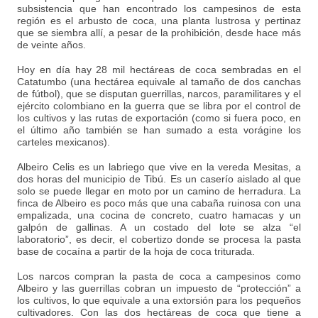
subsistencia que han encontrado los campesinos de esta
región es el arbusto de coca, una planta lustrosa y pertinaz
que se siembra allí, a pesar de la prohibición, desde hace más
de veinte años.
Hoy en día hay 28 mil hectáreas de coca sembradas en el
Catatumbo (una hectárea equivale al tamaño de dos canchas
de fútbol), que se disputan guerrillas, narcos, paramilitares y el
ejército colombiano en la guerra que se libra por el control de
los cultivos y las rutas de exportación (como si fuera poco, en
el último año también se han sumado a esta vorágine los
carteles mexicanos).
Albeiro Celis es un labriego que vive en la vereda Mesitas, a
dos horas del municipio de Tibú. Es un caserío aislado al que
solo se puede llegar en moto por un camino de herradura. La
finca de Albeiro es poco más que una cabaña ruinosa con una
empalizada, una cocina de concreto, cuatro hamacas y un
galpón de gallinas. A un costado del lote se alza “el
laboratorio”, es decir, el cobertizo donde se procesa la pasta
base de cocaína a partir de la hoja de coca triturada.
Los narcos compran la pasta de coca a campesinos como
Albeiro y las guerrillas cobran un impuesto de “protección” a
los cultivos, lo que equivale a una extorsión para los pequeños
cultivadores. Con las dos hectáreas de coca que tiene a