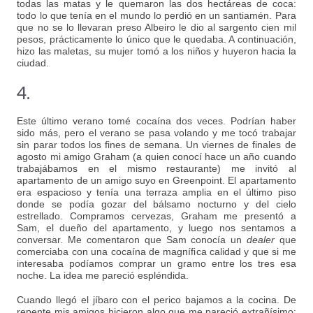
todas las matas y le quemaron las dos hectáreas de coca:
todo lo que tenía en el mundo lo perdió en un santiamén. Para
que no se lo llevaran preso Albeiro le dio al sargento cien mil
pesos, prácticamente lo único que le quedaba. A continuación,
hizo las maletas, su mujer tomó a los niños y huyeron hacia la
ciudad.
4.
Este último verano tomé cocaína dos veces. Podrían haber
sido más, pero el verano se pasa volando y me tocó trabajar
sin parar todos los fines de semana. Un viernes de finales de
agosto mi amigo Graham (a quien conocí hace un año cuando
trabajábamos en el mismo restaurante) me invitó al
apartamento de un amigo suyo en Greenpoint. El apartamento
era espacioso y tenía una terraza amplia en el último piso
donde se podía gozar del bálsamo nocturno y del cielo
estrellado. Compramos cervezas, Graham me presentó a
Sam, el dueño del apartamento, y luego nos sentamos a
conversar. Me comentaron que Sam conocía un
dealer
que
comerciaba con una cocaína de magnífica calidad y que si me
interesaba podíamos comprar un gramo entre los tres esa
noche. La idea me pareció espléndida.
Cuando llegó el jíbaro con el perico bajamos a la cocina. De
repente mis amigos hicieron algo que me pareció extrañísimo: