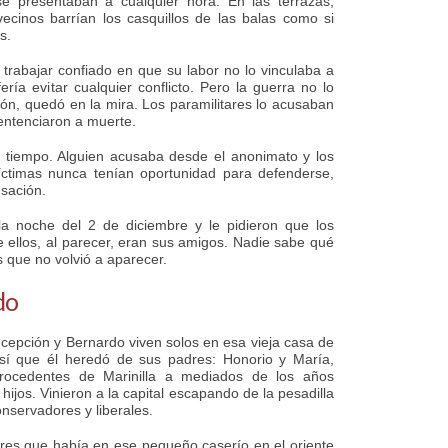
e presentaban a cualquier hora. En las terrazas,
vecinos barrían los casquillos de las balas como si
s.
 trabajar confiado en que su labor no lo vinculaba a
ría evitar cualquier conflicto. Pero la guerra no lo
ión, quedó en la mira. Los paramilitares lo acusaban
sentenciaron a muerte.
 tiempo. Alguien acusaba desde el anonimato y los
víctimas nunca tenían oportunidad para defenderse,
usación.
a noche del 2 de diciembre y le pidieron que los
e ellos, al parecer, eran sus amigos. Nadie sabe qué
 que no volvió a aparecer.
do
epción y Bernardo viven solos en esa vieja casa de
sí que él heredó de sus padres: Honorio y María,
procedentes de Marinilla a mediados de los años
 hijos. Vinieron a la capital escapando de la pesadilla
conservadores y liberales.
 tres que había en ese pequeño caserío en el oriente