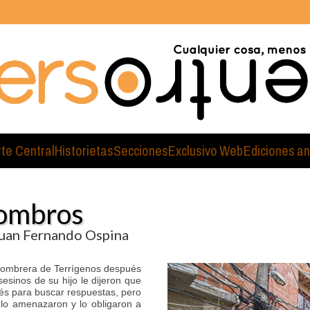
rte Central
Historietas
Secciones
Exclusivo Web
Ediciones an
combros
Juan Fernando Ospina
combrera de Terrígenos después
esinos de su hijo le dijeron que
és para buscar respuestas, pero
a lo amenazaron y lo obligaron a