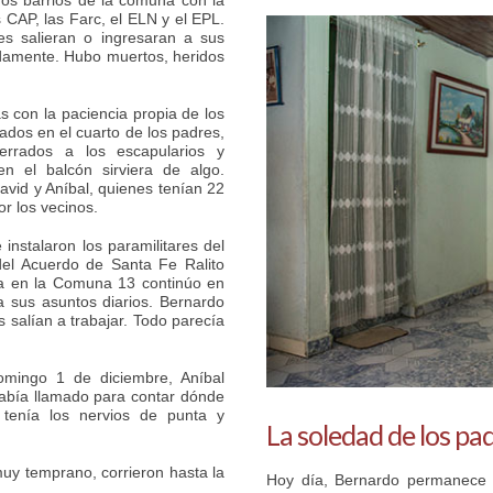
dós barrios de la comuna con la
s CAP, las Farc, el ELN y el EPL.
es salieran o ingresaran a sus
nadamente. Hubo muertos, heridos
as con la paciencia propia de los
dos en el cuarto de los padres,
rrados a los escapularios y
 el balcón sirviera de algo.
vid y Aníbal, quienes tenían 22
r los vecinos.
 instalaron los paramilitares del
del Acuerdo de Santa Fe Ralito
ida en la Comuna 13 continúo en
a sus asuntos diarios. Bernardo
s salían a trabajar. Todo parecía
mingo 1 de diciembre, Aníbal
abía llamado para contar dónde
tenía los nervios de punta y
La soledad de los pa
 muy temprano, corrieron hasta la
Hoy día, Bernardo permanece 