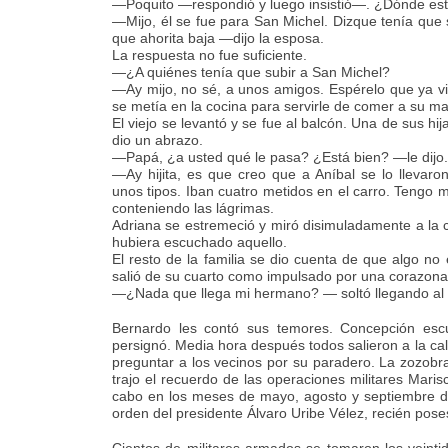
—Poquito —respondió y luego insistió—. ¿Dónde est
—Mijo, él se fue para San Michel. Dizque tenía que 
que ahorita baja —dijo la esposa.
La respuesta no fue suficiente.
—¿A quiénes tenía que subir a San Michel?
—Ay mijo, no sé, a unos amigos. Espérelo que ya v
se metía en la cocina para servirle de comer a su ma
El viejo se levantó y se fue al balcón. Una de sus hijas
dio un abrazo.
—Papá, ¿a usted qué le pasa? ¿Está bien? —le dijo.
—Ay hijita, es que creo que a Aníbal se lo llevaro
unos tipos. Iban cuatro metidos en el carro. Tengo m
conteniendo las lágrimas.
Adriana se estremeció y miró disimuladamente a la 
hubiera escuchado aquello.
El resto de la familia se dio cuenta de que algo no
salió de su cuarto como impulsado por una corazona
—¿Nada que llega mi hermano? — soltó llegando al 
Bernardo les contó sus temores. Concepción escu
persignó. Media hora después todos salieron a la cal
preguntar a los vecinos por su paradero. La zozobra
trajo el recuerdo de las operaciones militares Maris
cabo en los meses de mayo, agosto y septiembre de
orden del presidente Álvaro Uribe Vélez, recién pos