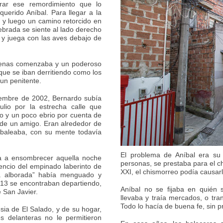
urar ese remordimiento que lo
uerido Aníbal. Para llegar a la
 y luego un camino retorcido en
brada se siente al lado derecho
s y juega con las aves debajo de
apenas comenzaba y un poderoso
e se iban derritiendo como los
 un penitente.
iembre de 2002, Bernardo subía
ulio por la estrecha calle que
o y un poco ebrio por cuenta de
de un amigo. Eran alrededor de
mbaleaba, con su mente todavía
El problema de Aníbal era su 
ba a ensombrecer aquella noche
personas, se prestaba para el c
encio del empinado laberinto de
XXI, el chismorreo podía causarl
“la alborada” había menguado y
 13 se encontraban departiendo,
Aníbal no se fijaba en quién
 San Javier.
llevaba y traía mercados, o tra
Todo lo hacía de buena fe, sin pr
sia de El Salado, y de su hogar,
s delanteras no le permitieron