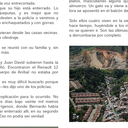
platos, mascullando alguna q
a voz entrecortada.
almuerzo. Un gato va y viene a
ue su hijo está enterrado. Lo
lora se aposentó en el balcón de
ijueputas, y es mejor que no
lesten a la policía o venimos y
Solo ellos cuatro viven en la v
 enchaquetados y con gorras.
hace tiempo, huyéndole a los 
no se quieren ir. Son las últim
ieran desde las casas vecinas.
a derrumbarse por completo.
cilindraje.
se reunió con su familia y, sin
a más.
y Juan David subieron hasta la
ñó. Encontraron el Renault 12
uerpo de Aníbal no estaba por
es muy difícil buscarlo porque
les dijo uno de los policías.
xplicación para lo ocurrido. No
s días bajo veinte mil metros
rrígenos, donde Bernardo había
ar enterrado allí, en su segundo
Eso no podía ser verdad.