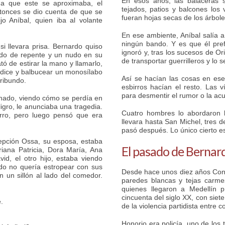
En esos años, las balaceras s
ida que este se aproximaba, el
tejados, patios y balcones los 
ntonces se dio cuenta de que se
fueran hojas secas de los árbole
jo Aníbal, quien iba al volante
En ese ambiente, Aníbal salía a
ningún bando. Y es que él prefe
i llevara prisa. Bernardo quiso
ignoró y, tras los sucesos de Or
zado de repente y un nudo en su
de transportar guerrilleros y lo 
tó de estirar la mano y llamarlo,
ndice y balbucear un monosílabo
Así se hacían las cosas en ese
oribundo.
esbirros hacían el resto. Las 
para desmentir el rumor o la ac
onado, viendo cómo se perdía en
ligro, le anunciaba una tragedia.
Cuatro hombres lo abordaron l
arro, pero luego pensó que era
llevara hasta San Michel, tres d
pasó después. Lo único cierto es
epción Ossa, su esposa, estaba
El pasado de Bernar
iana Patricia, Dora María, Ana
d, el otro hijo, estaba viendo
rdo no quería estropear con sus
Desde hace unos diez años Conc
 un sillón al lado del comedor.
paredes blancas y tejas carme
quienes llegaron a Medellín 
cincuenta del siglo XX, con siete
.
de la violencia partidista entre 
Honorio era policía, uno de los