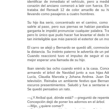
identificar de inmediato el vehículo, pero a med
corazón del anciano comenzó a latir con fuerza. E
trataba del Renault 12 de color amarillo de su hi
llevando como pasajeros a cuatro hombres.
Su hijo iba serio, concentrado en el camino, como s
salirle al paso, pero sus piernas se habían parali
garganta le impidió pronunciar cualquier palabra. Tra
pero lo único que pudo hacer fue levantar el dedo í
tan ininteligible que más pareció el estertor de un m
El carro se alejó y Bernardo se quedó allí, conmoci
la distancia. Su instinto paterno le advertía de un pe
Cuando reaccionó tuvo el impulso de seguir el c
mejor esperar una llamada de su hijo.
Iban siendo las ocho cuando entró a la casa. Conc
armando el árbol de Navidad junto a sus hijas Adr
Lucía, Claudia Marcela y Johana Andrea. Juan Davi
televisión. Reinaba un ambiente festivo que Berna
oscuros presentimientos. Saludó y fue a sentarse en
Se quedó pensativo un rato.
—¿Y Aníbal qué, dónde está? —preguntó de repente
Concepción dejó de poner los adornos en el árbol.
—Mijo, ¿quiere comer?