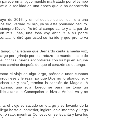
mo parece un antiguo mueble maltratado por el tiempo
ente a la realidad de una época que lo ha descartado
ayo de 2016, y en el equipo de sonido llora una
ce frío, verdad mi hijo, ya se está poniendo oscuro.
iempre llévelo. Yo iré al campo santo y a la par de
con mis uñas, una fosa voy abrir. Y a su pobre
cita… le diré que usted se ha ido y que pronto va
el tango, una letanía que Bernardo canta a media voz,
 largo peregrinaje por ese retazo de mundo hecho de
 infinitas. Sueña encontrarse con su hijo en alguna
 más camino después de que el corazón se detenga.
 como el viaje es algo largo, préndale unas cuantas
rrodíllese y le reza, pa que Dios no lo abandone, y
cisan luz y paz”, termina la canción de Magaldi. A
lágrima, una sola. Luego se para, se toma un
ilde altar que Concepción le hizo a Aníbal, va y se
na, el viejo se sacude su letargo y se levanta de la
 llega hasta el comedor, ingiere los alimentos y luego
otro rato, mientras Concepción se levanta y lava los