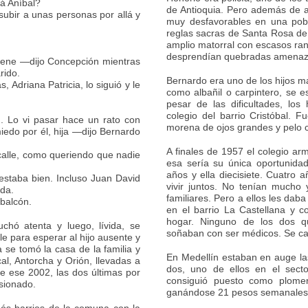
á Aníbal?
de Antioquia. Pero además de ag
subir a unas personas por allá y
muy desfavorables en una pobl
reglas sacras de Santa Rosa de
amplio matorral con escasos ra
desprendían quebradas amenaz
iene —dijo Concepción mientras
rido.
Bernardo era uno de los hijos m
, Adriana Patricia, lo siguió y le
como albañil o carpintero, se 
pesar de las dificultades, los
colegio del barrio Cristóbal. 
n. Lo vi pasar hace un rato con
morena de ojos grandes y pelo 
iedo por él, hija —dijo Bernardo
A finales de 1957 el colegio a
calle, como queriendo que nadie
esa sería su única oportunidad
años y ella diecisiete. Cuatro
 estaba bien. Incluso Juan David
vivir juntos. No tenían mucho
da.
familiares. Pero a ellos les dab
balcón.
en el barrio La Castellana y 
hogar. Ninguno de los dos q
chó atenta y luego, lívida, se
soñaban con ser médicos. Se cas
le para esperar al hijo ausente y
 se tomó la casa de la familia y
En Medellín estaban en auge las 
cal, Antorcha y Orión, llevadas a
dos, uno de ellos en el sect
 ese 2002, las dos últimas por
consiguió puesto como plome
esionado.
ganándose 21 pesos semanales