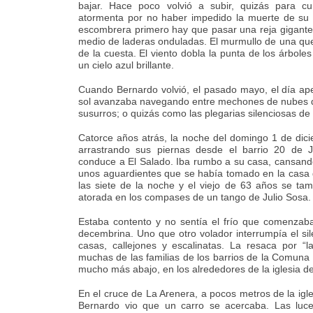
bajar. Hace poco volvió a subir, quizás para c
atormenta por no haber impedido la muerte de su q
escombrera primero hay que pasar una reja gigante
medio de laderas onduladas. El murmullo de una que
de la cuesta. El viento dobla la punta de los árbole
un cielo azul brillante.
Cuando Bernardo volvió, el pasado mayo, el día 
sol avanzaba navegando entre mechones de nubes qu
susurros; o quizás como las plegarias silenciosas de
Catorce años atrás, la noche del domingo 1 de dic
arrastrando sus piernas desde el barrio 20 de J
conduce a El Salado. Iba rumbo a su casa, cansand
unos aguardientes que se había tomado en la casa 
las siete de la noche y el viejo de 63 años se ta
atorada en los compases de un tango de Julio Sosa.
Estaba contento y no sentía el frío que comenza
decembrina. Uno que otro volador interrumpía el sil
casas, callejones y escalinatas. La resaca por 
muchas de las familias de los barrios de la Comuna
mucho más abajo, en los alrededores de la iglesia de
En el cruce de La Arenera, a pocos metros de la igle
Bernardo vio que un carro se acercaba. Las luce