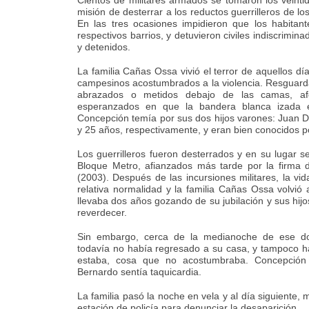
Cientos de militares armados se tomaron los veinti
misión de desterrar a los reductos guerrilleros de lo
En las tres ocasiones impidieron que los habitant
respectivos barrios, y detuvieron civiles indiscrimi
y detenidos.
La familia Cañas Ossa vivió el terror de aquellos dí
campesinos acostumbrados a la violencia. Resguarda
abrazados o metidos debajo de las camas, afe
esperanzados en que la bandera blanca izada en
Concepción temía por sus dos hijos varones: Juan Da
y 25 años, respectivamente, y eran bien conocidos po
Los guerrilleros fueron desterrados y en su lugar se
Bloque Metro, afianzados más tarde por la firma 
(2003). Después de las incursiones militares, la v
relativa normalidad y la familia Cañas Ossa volvió 
llevaba dos años gozando de su jubilación y sus hijo
reverdecer.
Sin embargo, cerca de la medianoche de ese do
todavía no había regresado a su casa, y tampoco h
estaba, cosa que no acostumbraba. Concepción 
Bernardo sentía taquicardia.
La familia pasó la noche en vela y al día siguiente,
estación de policía para denunciar la desaparición.