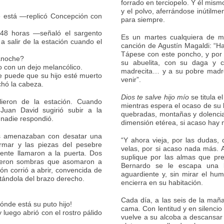
forrado en terciopelo. Y él mis
y el polvo, aferrándose inútilm
e está —replicó Concepción con
para siempre.
48 horas —señaló el sargento
Es un martes cualquiera de m
 salir de la estación cuando el
canción de Agustín Magaldi: “Ha
Tápese con este poncho, y por s
 anoche?
su abuelita, con su daga y 
o con un dejo melancólico.
madrecita… y a su pobre madre
ue puede que su hijo esté muerto
venir”.
chó la cabeza.
Dios te salve hijo mío
se titula 
lieron de la estación. Cuando
mientras espera el ocaso de su
Juan David sugirió subir a la
quebradas, montañas y dolencias
 nadie respondió.
dimensión etérea, si acaso hay
ses amenazaban con desatar una
“Y ahora vieja, por las dudas,
rmar y las piezas del pesebre
velas, por si acaso nada más. A
ente llamaron a la puerta. Dos
suplique por las almas que pre
 vieron sombras que asomaron a
Bernardo se le escapa una 
ón corrió a abrir, convencida de
aguardiente y, sin mirar el hum
etándola del brazo derecho.
encierra en su habitación.
Cada día, a las seis de la maña
ónde está su puto hijo!
cama. Con lentitud y en silencio
luego abrió con el rostro pálido
vuelve a su alcoba a descansar 