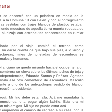
rera
a se encontró con un peladero en medio de la
 a la Comuna 13 con Belén y con el corregimiento
nas vestidas con trajes blancos de plástico estaban
giendo muestras de aquella tierra muerta rodeada de
 alunizaje con astronautas concentrados en rumiar
urbado por el viaje, caminó el terreno, como
 sin darse cuenta de que bajo sus pies, a lo largo y
ctáreas, miles de toneladas de escombros se
imales y humanos.
el anciano se quedó mirando hacia el occidente, a un
combrera se eleva sobre los últimos techos de teja y
 Independencias, Eduardo Santos y Peñitas. Agotado
eñaló ese otro cementerio de escombros. Masculló
ente a uno de los antropólogos vestido de blanco,
rección a occidente.
aquí. Mi hijo debe estar allá. Acá me mandaba la
onexiones, o a pegar algún ladrillo. Esta era mi
an mis amigos. Mi hijo no puede estar acá.
 y emprendió el camino de regreso a su casa, con la