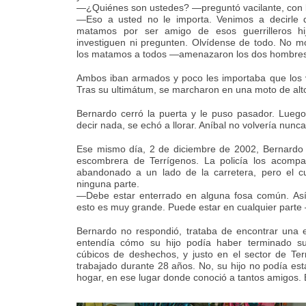
—¿Quiénes son ustedes? —preguntó vacilante, con l
—Eso a usted no le importa. Venimos a decirle q
matamos por ser amigo de esos guerrilleros h
investiguen ni pregunten. Olvídense de todo. No mo
los matamos a todos —amenazaron los dos hombres
Ambos iban armados y poco les importaba que los v
Tras su ultimátum, se marcharon en una moto de alto 
Bernardo cerró la puerta y le puso pasador. Luego 
decir nada, se echó a llorar. Aníbal no volvería nunc
Ese mismo día, 2 de diciembre de 2002, Bernardo 
escombrera de Terrígenos. La policía los acompa
abandonado a un lado de la carretera, pero el c
ninguna parte.
—Debe estar enterrado en alguna fosa común. Así 
esto es muy grande. Puede estar en cualquier parte —
Bernardo no respondió, trataba de encontrar una e
entendía cómo su hijo podía haber terminado su
cúbicos de deshechos, y justo en el sector de Te
trabajado durante 28 años. No, su hijo no podía est
hogar, en ese lugar donde conoció a tantos amigos. 