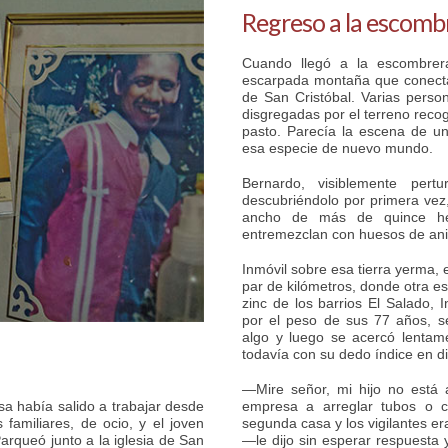
Regreso a la escomb
Cuando llegó a la escombrer
escarpada montaña que conecta
de San Cristóbal. Varias perso
disgregadas por el terreno reco
pasto. Parecía la escena de un
esa especie de nuevo mundo.
Bernardo, visiblemente pert
descubriéndolo por primera vez,
ancho de más de quince he
entremezclan con huesos de an
Inmóvil sobre esa tierra yerma, 
par de kilómetros, donde otra es
zinc de los barrios El Salado,
por el peso de sus 77 años, s
algo y luego se acercó lentam
todavía con su dedo índice en di
—Mire señor, mi hijo no está 
 había salido a trabajar desde
empresa a arreglar tubos o c
amiliares, de ocio, y el joven
segunda casa y los vigilantes er
Parqueó junto a la iglesia de San
—le dijo sin esperar respuesta