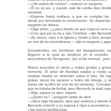
—¿No estará de rumba? —insinuó un sargento.
—Él no es así, y cuando sale de rumba dice dónd
seriedad.
—Esperen hasta mañana, a que se cumplan las 
dando por terminada la conversación. Se disponían a
sargento los detuvo.
—Oiga señor, ¿y para dónde vio que cogía el carro
—Creo que por la vía a San Cristóbal —dijo Bernard
—Ay vecino, vaya a la iglesia y récele a Dios, porq
en una de las escombreras — dijo el sargento y aga
Enmudecidos, los familiares del desaparecido sa
llegaron a la casa se sentaron en el comedor. 
escombrera de Terrígenos, “por si las moscas”, pero
Afuera arreciaba el viento y nubes gordas y gri
tormenta. El árbol de Navidad estaba a medio a
estaban tiradas en desorden sobre el piso. De rep
golpes secos los sacaron a todos del letargo, y
través del acrílico de una de las ventanas. Concepci
que se trataba de Aníbal, pero Bernardo la atajó suj
—Mija, espere yo abro, espere.
—¿Quién es? —pregunto antes de abrir.
—¡Abra viejo hijueputa, abra que venimos a decirle d
Bernardo exhortó a su esposa e hijos a esconderse y 
y las manos temblorosas.