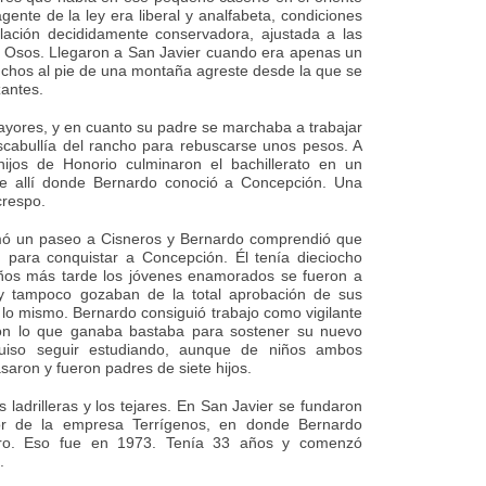
ente de la ley era liberal y analfabeta, condiciones
ación decididamente conservadora, ajustada a las
 Osos. Llegaron a San Javier cuando era apenas un
nchos al pie de una montaña agreste desde la que se
antes.
ayores, y en cuanto su padre se marchaba a trabajar
escabullía del rancho para rebuscarse unos pesos. A
 hijos de Honorio culminaron el bachillerato en un
Fue allí donde Bernardo conoció a Concepción. Una
crespo.
rmó un paseo a Cisneros y Bernardo comprendió que
 para conquistar a Concepción. Él tenía dieciocho
 años más tarde los jóvenes enamorados se fueron a
 y tampoco gozaban de la total aprobación de sus
a lo mismo. Bernardo consiguió trabajo como vigilante
con lo que ganaba bastaba para sostener su nuevo
uiso seguir estudiando, aunque de niños ambos
aron y fueron padres de siete hijos.
ladrilleras y los tejares. En San Javier se fundaron
or de la empresa Terrígenos, en donde Bernardo
ro. Eso fue en 1973. Tenía 33 años y comenzó
.