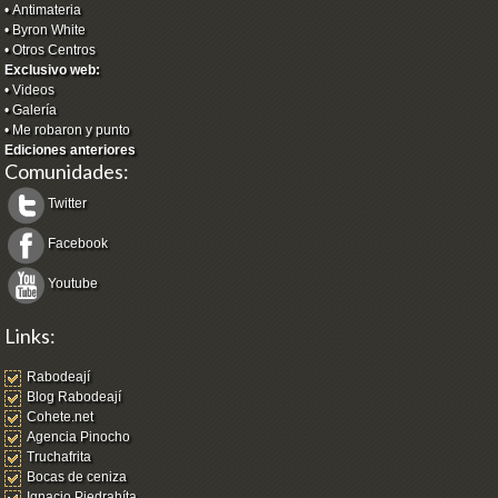
•
Antimateria
•
Byron White
•
Otros Centros
Exclusivo web:
•
Videos
•
Galería
•
Me robaron y punto
Ediciones anteriores
Comunidades:
Twitter
Facebook
Youtube
Links:
Rabodeají
Blog Rabodeají
Cohete.net
Agencia Pinocho
Truchafrita
Bocas de ceniza
Ignacio Piedrahíta