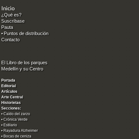
Inicio
¿Qué es?
Suscríbase
Pauta
•
Puntos de distribución
Contacto
El Libro de los parques
Medellín y su Centro
Portada
Editorial
Artículos
Arte Central
Historietas
Secciones:
•
Caído del zarzo
•
Crónica Verde
•
Estilario
•
Rayadura Alzheimer
•
Bocas de ceniza