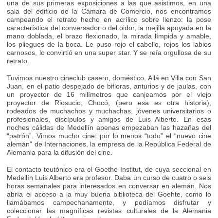
una de sus primeras exposiciones a las que asistimos, en una
sala del edificio de la Cámara de Comercio, nos encontramos
campeando el retrato hecho en acrílico sobre lienzo: la pose
característica del conversador o del oidor, la mejilla apoyada en la
mano doblada, el brazo flexionado, la mirada límpida y amable,
los pliegues de la boca. Le puso rojo el cabello, rojos los labios
carnosos, lo convirtió en una super star. Y se reía orgullosa de su
retrato.
Tuvimos nuestro cineclub casero, doméstico. Allá en Villa con San
Juan, en el patio despejado de bifloras, anturios y de jaulas, con
un proyector de 16 milímetros que canjeamos por el viejo
proyector de Riosucio, Chocó, (pero esa es otra historia),
rodeados de muchachos y muchachas, jóvenes universitarios o
profesionales, discípulos y amigos de Luis Alberto. En esas
noches cálidas de Medellín apenas empezaban las hazañas del
“patrón”. Vimos mucho cine: por lo menos “todo” el “nuevo cine
alemán” de Internaciones, la empresa de la República Federal de
Alemania para la difusión del cine.
El contacto teutónico era el Goethe Institut, de cuya seccional en
Medellín Luis Alberto era profesor. Daba un curso de cuatro o seis
horas semanales para interesados en conversar en alemán. Nos
abría el acceso a la muy buena biblioteca del Goehte, como lo
llamábamos campechanamente, y podíamos disfrutar y
coleccionar las magníficas revistas culturales de la Alemania