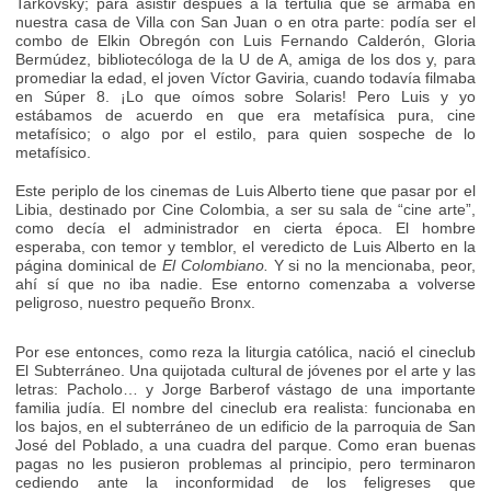
Tarkovsky; para asistir después a la tertulia que se armaba en
nuestra casa de Villa con San Juan o en otra parte: podía ser el
combo de Elkin Obregón con Luis Fernando Calderón, Gloria
Bermúdez, bibliotecóloga de la U de A, amiga de los dos y, para
promediar la edad, el joven Víctor Gaviria, cuando todavía filmaba
en Súper 8. ¡Lo que oímos sobre Solaris! Pero Luis y yo
estábamos de acuerdo en que era metafísica pura, cine
metafísico; o algo por el estilo, para quien sospeche de lo
metafísico.
Este periplo de los cinemas de Luis Alberto tiene que pasar por el
Libia, destinado por Cine Colombia, a ser su sala de “cine arte”,
como decía el administrador en cierta época. El hombre
esperaba, con temor y temblor, el veredicto de Luis Alberto en la
página dominical de
El Colombiano.
Y si no la mencionaba, peor,
ahí sí que no iba nadie. Ese entorno comenzaba a volverse
peligroso, nuestro pequeño Bronx.
Por ese entonces, como reza la liturgia católica, nació el cineclub
El Subterráneo. Una quijotada cultural de jóvenes por el arte y las
letras: Pacholo… y Jorge Barberof vástago de una importante
familia judía. El nombre del cineclub era realista: funcionaba en
los bajos, en el subterráneo de un edificio de la parroquia de San
José del Poblado, a una cuadra del parque. Como eran buenas
pagas no les pusieron problemas al principio, pero terminaron
cediendo ante la inconformidad de los feligreses que