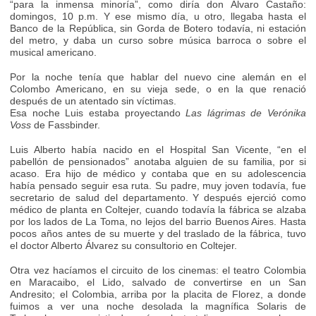
“para la inmensa minoría”, como diría don Álvaro Castaño:
domingos, 10 p.m. Y ese mismo día, u otro, llegaba hasta el
Banco de la República, sin Gorda de Botero todavía, ni estación
del metro, y daba un curso sobre música barroca o sobre el
musical americano.
Por la noche tenía que hablar del nuevo cine alemán en el
Colombo Americano, en su vieja sede, o en la que renació
después de un atentado sin víctimas.
Esa noche Luis estaba proyectando
Las lágrimas de Verónika
Voss
de Fassbinder.
Luis Alberto había nacido en el Hospital San Vicente, “en el
pabellón de pensionados” anotaba alguien de su familia, por si
acaso. Era hijo de médico y contaba que en su adolescencia
había pensado seguir esa ruta. Su padre, muy joven todavía, fue
secretario de salud del departamento. Y después ejerció como
médico de planta en Coltejer, cuando todavía la fábrica se alzaba
por los lados de La Toma, no lejos del barrio Buenos Aires. Hasta
pocos años antes de su muerte y del traslado de la fábrica, tuvo
el doctor Alberto Álvarez su consultorio en Coltejer.
Otra vez hacíamos el circuito de los cinemas: el teatro Colombia
en Maracaibo, el Lido, salvado de convertirse en un San
Andresito; el Colombia, arriba por la placita de Florez, a donde
fuimos a ver una noche desolada la magnífica Solaris de