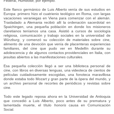
Federal,
Humboldt
, por ejemplo.
Este flanco germánico de Luis Alberto venía de sus estudios en
Europa: primero hizo el cuatrienio teológico en Roma, con largas
vacaciones veraniegas en Viena para comenzar con el alemán.
Trasladado a Alemania recibió allí la ordenación sacerdotal en
Spaichingen, una pequeña población en donde los misioneros
claretianos teníamos una casa. Asistió a cursos de sociología
religiosa, comunicación y trabajo sociales en la universidad de
Würzburg
, y comenzó su colección de materiales sobre cine,
alimento de una devoción que venía de placenteras experiencias
familiares, del cine que pudo ver en Medellín durante su
adolescencia y de algunos contactos providenciales en Italia, con
jesuitas abiertos a las manifestaciones culturales.
Esa pequeña colección llegó a ser una biblioteca personal de
cine, con libros en diversas lenguas, una videoteca de cientos de
películas cuidadosamente escogidas, una fonoteca maravillosa
donde estaba todo Mozart y gran parte de la ópera del mundo, y
un archivo personal de recortes de periódicos y revistas sobre
cine.
Todo este legado reposa ahora en la Universidad de Antioquia
que concedió a Luis Alberto, poco antes de su prematura y
lamentada muerte, el título
honoris
causa en Comunicación
Social.