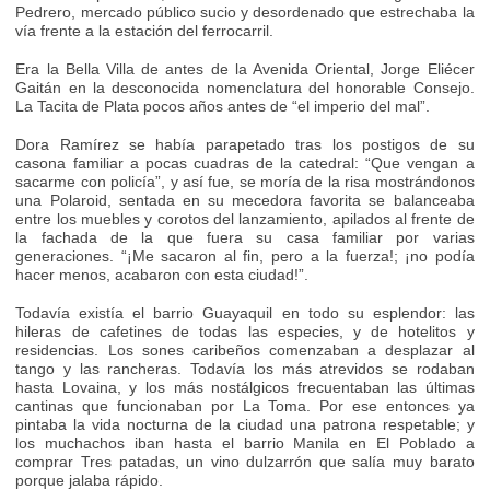
Pedrero, mercado público sucio y desordenado que estrechaba la
vía frente a la estación del ferrocarril.
Era la Bella Villa de antes de la Avenida Oriental, Jorge Eliécer
Gaitán en la desconocida nomenclatura del honorable Consejo.
La Tacita de Plata pocos años antes de “el imperio del mal”.
Dora Ramírez se había parapetado tras los postigos de su
casona familiar a pocas cuadras de la catedral: “Que vengan a
sacarme con policía”, y así fue, se moría de la risa mostrándonos
una Polaroid, sentada en su mecedora favorita se balanceaba
entre los muebles y corotos del lanzamiento, apilados al frente de
la fachada de la que fuera su casa familiar por varias
generaciones. “¡Me sacaron al fin, pero a la fuerza!; ¡no podía
hacer menos, acabaron con esta ciudad!”.
Todavía existía el barrio Guayaquil en todo su esplendor: las
hileras de cafetines de todas las especies, y de hotelitos y
residencias. Los sones caribeños comenzaban a desplazar al
tango y las rancheras. Todavía los más atrevidos se rodaban
hasta Lovaina, y los más nostálgicos frecuentaban las últimas
cantinas que funcionaban por La Toma. Por ese entonces ya
pintaba la vida nocturna de la ciudad una patrona respetable; y
los muchachos iban hasta el barrio Manila en El Poblado a
comprar Tres patadas, un vino dulzarrón que salía muy barato
porque jalaba rápido.