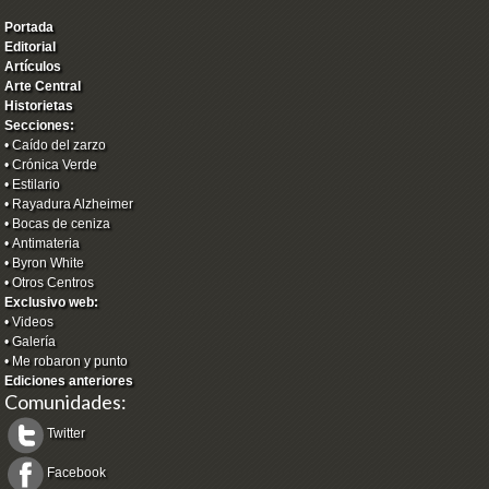
Portada
Editorial
Artículos
Arte Central
Historietas
Secciones:
•
Caído del zarzo
•
Crónica Verde
•
Estilario
•
Rayadura Alzheimer
•
Bocas de ceniza
•
Antimateria
•
Byron White
•
Otros Centros
Exclusivo web:
•
Videos
•
Galería
•
Me robaron y punto
Ediciones anteriores
Comunidades:
Twitter
Facebook