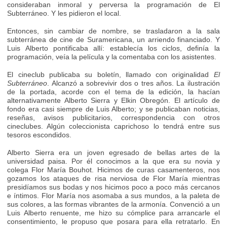
consideraban inmoral y perversa la programación de El
Subterráneo. Y les pidieron el local.
Entonces, sin cambiar de nombre, se trasladaron a la sala
subterránea de cine de Suramericana, un arriendo financiado. Y
Luis Alberto pontificaba allí: establecía los ciclos, definía la
programación, veía la película y la comentaba con los asistentes.
El cineclub publicaba su boletín, llamado con originalidad
El
Subterráneo
. Alcanzó a sobrevivir dos o tres años. La ilustración
de la portada, acorde con el tema de la edición, la hacían
alternativamente Alberto Sierra y Elkin Obregón. El artículo de
fondo era casi siempre de Luis Alberto; y se publicaban noticias,
reseñas, avisos publicitarios, correspondencia con otros
cineclubes. Algún coleccionista caprichoso lo tendrá entre sus
tesoros escondidos.
Alberto Sierra era un joven egresado de bellas artes de la
universidad paisa. Por él conocimos a la que era su novia y
colega Flor María Bouhot. Hicimos de curas casamenteros, nos
gozamos los ataques de risa nerviosa de Flor María mientras
presidíamos sus bodas y nos hicimos poco a poco más cercanos
e íntimos. Flor María nos asomaba a sus mundos, a la paleta de
sus colores, a las formas vibrantes de la armonía. Convenció a un
Luis Alberto renuente, me hizo su cómplice para arrancarle el
consentimiento, le propuso que posara para ella retratarlo. En