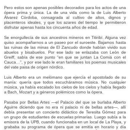
Pero estos son apenas posibles decorados para los actos de una
ópera prima y única. La de una vida como la de Luis Alberto
Álvarez Córdoba, consagrada al cultivo de altos, dignos y
placenteros ideales, y que los azares del tiempo le permitieron
disfrutar apenas hasta los cincuenta años de edad.
Se enorgullecía de sus ancestros mineros en Titiribí. Alguna vez
quiso acompañarnos a un paseo por el suroeste. Bajamos hasta
las ruinas de las minas de El Zancudo donde habían vivido sus
abuelos y bisabuelos. Por ese lado se enlazaba con León de
Greiff, sabía de ese punto “en que se juntan La Comiá con el
Cauca…”, y por ese lado le eran familiares los poemas musicales
del vate paisa de origen nórdico.
Luis Alberto era un melómano que ejercía el apostolado de su
manía: quería que todos escucháramos música. No cualquier
música, ya había escalado los cielos de los cielos y había llegado
a Bach, Mozart y a géneros polémicos como la ópera.
Pasaba por Bellas Artes —el Palacio del que se burlaba Alberto
Aguirre diciendo que no era ni palacio ni de bellas artes—, allí
debía presentar un concierto didáctico de Teresita Gómez para
un grupo de estudiantes de escuelas primarias. Luego subía a la
emisora de la UPB, cuando funcionaba en un local de La Playa, y
grababa su programa de ópera que se emitía en horario y día