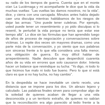
su radio de los tiempos de guerra. Cuenta que en el monte
oían La Luciérnaga y mi acompañante le dice que la vida da
muchas vueltas: “Las vueltas las damos nosotros, no la vida”,
dice, y cierra con una carcajada. Minutos antes había dejado
caer una disculpa mientras hablábamos de los riesgos de
dejar las armas: “Uno puede tener culebras. Por ejemplo,
usted puede tener un resentimiento y yo pido disculpas si lo
resentí, le perturbé la vida porque no tenía que estar ese
tiempo allá”. Lo dice sin las fórmulas que han aprendido luego
de años de proceso de negociación y conversaciones sobre
víctimas. Lo repite dos veces sin mayores dramas, como una
parte más de la conversación, y yo siento que sus palabras
son sinceras frente a lo que ella considera una falta menor,
una obligación de guerra. Es muy difícil hablar de
arrepentimiento. Nadie descubre que desperdició cuarenta
años de su vida en errores que solo causaron dolor. Intenta
hacer un balance que reivindique su lucha: “Yo digo, ni todo lo
que hicimos fue malo ni todo fue bueno. Pero lo que sí está
claro es que si no hay lucha, no hay cambio”.
En la despedida se hace inevitable un cierto recelo, una
distancia que se impone para los dos. Un abrazo lejano y
calculado. Las palabras finales sirven para comprobar algo de
la soledad de quienes acaban de llegar a una vida
desconocida y a un territorio extraño, de quienes no sabían
que la reconciliación era algo parecido al tedio frente a la