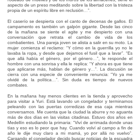
aspecto de un preso meditando sobre la libertad con la tristeza
propia de un espíritu libre en reclusión…”.
El caserío se despierta con el canto de decenas de gallos. El
campamento es también un galpón gigante. Desde las cinco
de la mañana se siente el agite y me despierto con una
conversación que retrata el cambio de vida de los
combatientes. Una pareja joven se alista a salir en su moto. La
mujer comienza el reclamo: “Y cómo en la guerrilla yo no le
lavaba la ropa, y desde que dejamos el fusil que a lavar”. “Es
que allá había el género, por el género…”, le responde el
hombre con una sonrisa y ella le replica: “Y ahora es que tiene
que aplicarse más, hablan de género y…”. La discusión se
cierra con una especie de conveniente renuncia: “Yo ya me
olvidé de la política…”. Sin duda es tiempo de nuevos
combates.
En la mañana hay menos clientes en la tienda y aprovecho
para visitar a Yuri. Está lavando un congelador y terminamos
peleando con las puertas corredizas de esa caja mientras
conversamos. Me cuenta que la ciudad la aburre y no aguanta
más de dos días en las visitas citadinas. Estuvo dos años en
Medellín estudiando la primaria: “Viví de arrimada donde unas
tías y eso es lo peor que hay. Cuando volví al campo a fin de
año le dije muy claro a mi mamá, yo por allá no vuelvo”.
Cargando el congelador decido buscar noticias de la escuadra