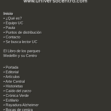
www.universocentro.com
Inicio
• ¿Qué es?
• Equipo UC
• Pauta
• Puntos de distribución
• Contacto
• Se busca lector UC
El Libro de los parques
Medellín y su Centro
• Portada
• Editorial
• Artículos
• Arte Central
• Historietas
• Caído del zarzo
• Crónica Verde
• Estilario
• Rayadura Alzheimer
• Bocas de ceniza