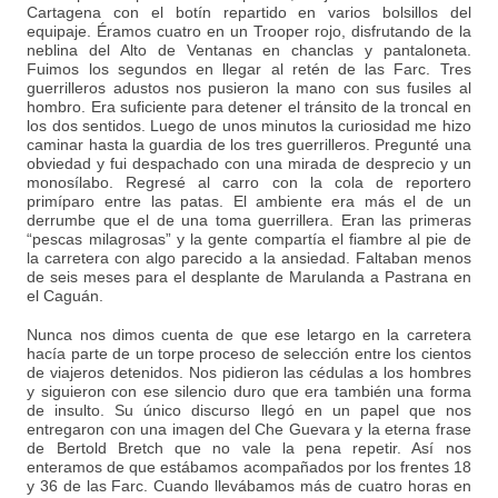
Cartagena con el botín repartido en varios bolsillos del
equipaje. Éramos cuatro en un Trooper rojo, disfrutando de la
neblina del Alto de Ventanas en chanclas y pantaloneta.
Fuimos los segundos en llegar al retén de las Farc. Tres
guerrilleros adustos nos pusieron la mano con sus fusiles al
hombro. Era suficiente para detener el tránsito de la troncal en
los dos sentidos. Luego de unos minutos la curiosidad me hizo
caminar hasta la guardia de los tres guerrilleros. Pregunté una
obviedad y fui despachado con una mirada de desprecio y un
monosílabo. Regresé al carro con la cola de reportero
primíparo entre las patas. El ambiente era más el de un
derrumbe que el de una toma guerrillera. Eran las primeras
“pescas milagrosas” y la gente compartía el fiambre al pie de
la carretera con algo parecido a la ansiedad. Faltaban menos
de seis meses para el desplante de Marulanda a Pastrana en
el Caguán.
Nunca nos dimos cuenta de que ese letargo en la carretera
hacía parte de un torpe proceso de selección entre los cientos
de viajeros detenidos. Nos pidieron las cédulas a los hombres
y siguieron con ese silencio duro que era también una forma
de insulto. Su único discurso llegó en un papel que nos
entregaron con una imagen del Che Guevara y la eterna frase
de Bertold Bretch que no vale la pena repetir. Así nos
enteramos de que estábamos acompañados por los frentes 18
y 36 de las Farc. Cuando llevábamos más de cuatro horas en