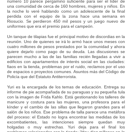
número 10 parece pergamino suficiente para ser el líder de
una comunidad de cerca de 160 hombres, mujeres y niños. En
la noche lo veré hablando como un adolescente de la final
perdida con el equipo de la zona hace una semana en
Riosucio. Se perdieron 450 mil pesos y un juego nuevo de
uniformes que era el premio para el campeón.
Un tanque de tilapias fue el principal motivo de discordias en la
reunión. Uno de quienes se irá lo armó hace unos meses con
cuatro millones de pesos prestados por la comunidad y ahora
quiere dejarlo como pago de su deuda. Las discusiones se
parecen mucho a las de las familias recién llegadas a vivir a
edificios con apartamentos de interés social en las ciudades:
fiaos en la tienda, problemas por el ruido, reclamos por el uso
de espacios o proyectos comunes. Asuntos más del Código de
Policía que del Estatuto Antiterrorista.
Yuri es la encargada de los temas de educación. Entrega su
informe de pie acompañada de su paraguas y su pequeña tula
con la imagen de Frida Kahlo. Está gestionando los talleres de
manicure y costura para las mujeres, una profesora para el
kínder y el cambio de las sillas que llegaron grandes para el
salón de los niños. Ese problema de talla parece una metáfora
del proceso: el Estado no logra encontrar las medidas de los
excombatientes, las intenciones siempre quedan muy
holgadas o muy estrechas. Yuri deja para el final los