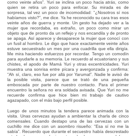
como veinte años”. Yuri se inclina un poco hacia atrás, como
quien se retira un poco para enfocar. Su mirada es de
sorpresa, tal vez un poco de incomodidad: “¿Nosotros sí nos
habíamos visto?”, me dice. Ya he reconocido su cara tras esos
veinte años de guerra y monte. Un gesto ha dejado ver a la
mujer que recordaba, es extraño, un poco como mirar un
objeto que de pronto da un reflejo y nos encandila y de pronto
se apaga. Así aparece y desaparece la mujer que conocí con
un fusil al hombro. Le digo que hace exactamente veinte años
estuve secuestrado un mes por una cuadrilla que ella dirigía.
Me mira haciendo esfuerzos por recordar. Tengo un comodín
para ayudarle a su memoria. Le recuerdo al ecuatoriano y sus
chistes, el apodo de Mamá Yuri y otras excentricidades. Yuri
muestra una sonrisa entre pícara y avergonzada y confirma:
“Ah sí, claro, eso fue por allá por Yarumal”. Nadie le avisó de
la posible visita, parece que se trató de una pequeña
emboscada por parte de nuestro contacto. Para el primer
encuentro la señora no era soldada avisada. Que Yuri no me
recuerde confirma que hice bien mi trabajo de cautivo
agazapado, con el más bajo perfil posible.
Luego de unos minutos la tendera parece animada con la
visita. Unas cervezas ayudan a ambientar la charla de cinco
comensales. Cuando destapo una de las cervezas con un
cuchillo me dice con un asombro risueño: “Esa sí no me la
sabía”. Recuerdo que durante el secuestro había descrestado