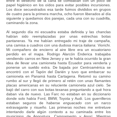
entre el desecho de la caña se combatían con un poco de
papel higiénico en los oídos para evitar posibles incursiones.
Los doce secuestrados esa tarde fuimos divididos en grupos
de cuatro para la primera marcha, ocho fueron liberados al día
siguiente y quedamos dos parejas, cada una con su cuadrilla,
caminando la zona.
Al segundo día mi escuadra estaba definida y las chanclas
habían sido reemplazadas por unas estrechas botas
pantaneras. Ya me habían entregado mi traje de campaña,
una camisa a cuadros con una dudosa marca italiana: Viorichi.
Mi compañero de encierro al aire libre era un ecuatoriano
perdido en el mapa. Rodrigo Alarcón Enderica trabajaba
vendiendo carros en New Jersey y se le había ocurrido la gran
idea de llevar una camioneta hasta Ecuador para venderla y
ponerse un sueldo extra. De bajada por Centroamérica se
encontró con el Tapón del Darién y tuvo que embarcar su
camioneta en Panamá hasta Cartagena. Retomó su camino
rumbo al sur y llegó de primero al retén con unas flamantes
placas americanas en su reluciente camioneta azul cielo. Se
bajó del carro con sus botas texanas preguntando a qué hora
daban vía de nuevo. Las Farc no estaban en su diccionario
donde solo había Ford, BMW, Toyota y Audi. Los guerrilleros
estaban seguros de haberse
enguacado
con un narco
extravagante y risueño. Las primeras noches me entretuve
intentando darle algún contexto a su caminada entre los
municipios de Angostura, Campamento y Anorí. Mientras