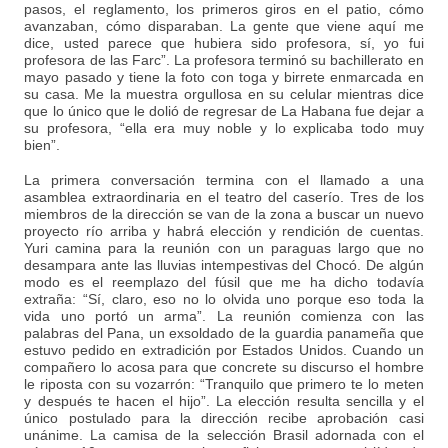
pasos, el reglamento, los primeros giros en el patio, cómo
avanzaban, cómo disparaban. La gente que viene aquí me
dice, usted parece que hubiera sido profesora, sí, yo fui
profesora de las Farc”. La profesora terminó su bachillerato en
mayo pasado y tiene la foto con toga y birrete enmarcada en
su casa. Me la muestra orgullosa en su celular mientras dice
que lo único que le dolió de regresar de La Habana fue dejar a
su profesora, “ella era muy noble y lo explicaba todo muy
bien”.
La primera conversación termina con el llamado a una
asamblea extraordinaria en el teatro del caserío. Tres de los
miembros de la dirección se van de la zona a buscar un nuevo
proyecto río arriba y habrá elección y rendición de cuentas.
Yuri camina para la reunión con un paraguas largo que no
desampara ante las lluvias intempestivas del Chocó. De algún
modo es el reemplazo del fúsil que me ha dicho todavía
extraña: “Sí, claro, eso no lo olvida uno porque eso toda la
vida uno portó un arma”. La reunión comienza con las
palabras del Pana, un exsoldado de la guardia panameña que
estuvo pedido en extradición por Estados Unidos. Cuando un
compañero lo acosa para que concrete su discurso el hombre
le riposta con su vozarrón: “Tranquilo que primero te lo meten
y después te hacen el hijo”. La elección resulta sencilla y el
único postulado para la dirección recibe aprobación casi
unánime. La camisa de la selección Brasil adornada con el