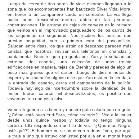
Luego de cerca de dos horas de viaje estamos llegando a la
zona que los excombatientes han bautizado Silver Vidal Mora,
en honor a un compañero caído en combate. La vía llega
hasta unos trescientos metros antes de las primeras
construcciones. Un arrume de cajas de cerveza es lo primero
que vemos en el improvisado parqueadero de los carros de
los esquemas de seguridad. Nos reciben los policías que
prestan seguridad, son la primera cara del posconflicto.
Saludan entre risas, los que están de descanso parecen más
turistas que nosotros, revisan sus teléfonos en chanclas y
pantaloneta. Nuestro guía pregunta por Yuri y le señalan un
extremo del caserío, una colección de unas treinta
edificaciones en madera, tejas de Eternit y paredes de algo un
poco más grueso que el cartón. Luego de diez minutos de
espera y aclimatación alguien dice que Yuri está en la tienda, a
la entrada del caserío, cerca del campamento de la policía.
Todavía hay algo de incertidumbre sobre la identidad de la
mujer: fueron catorce mil desmovilizados, es posible que
vayamos tras una pista falsa.
Vamos llegando a la tienda y nuestro guía saluda con un grito:
“¿Cómo está pues Yuri-Sara, cómo va todo?”. Veo a la mujer
desde unos quince metros y todavía no tengo ninguna
certeza. Ella responde con un hilo de voz: “¿Qué más Negro,
usté qué?”. El hombre no se pone con rodeos: “Vea, por aquí
le traje a uno que estuvo con usted por allá en el monte hace