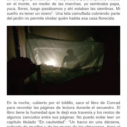
en el monte, en medio de las marchas, yo sembraba papa,
yuca, flores, luego pasábamos y ahí estaban las siembras. Mi
sueño es tener un vivero”. Una tela camuflada cubriendo parte
del jardín no permite olvidar quién habita esa casa florecida.
En la noche, cubierto por el toldillo, saco el libro de Conrad
para recordar las páginas de lectura durante el secuestro. El
libro tiene la humedad que le dejó esa travesía y los restos de
algunos zancudos entre sus páginas. No puedo evitar leer un
capítulo titulado “En cautividad”: “Un barco en una dársena,
rodeado de muelles y de los muros de los almacenes, tiene el