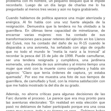
problema con mi nombre, un pequeño bloqueo que le impide
recordarlo. Luego de un día largo de charlas me lo ha
preguntado al menos tres veces y aún no logra grabárselo.
Cuando hablamos de política aparece una mujer aterrizada y
enérgica. Al fin habla con una voz fuerte alejada de la
resignación. Demuestra que la tendera no ha olvidado a la
guerrillera. En últimas tiene capacidad de mimetizarse, de
encarnar varias mujeres: nos ha contado de sus
transformaciones para pasar retenes del ejército en los Llanos
del Cuivá, nos ha contado del daño de su R-15 cuando le
disparaba a una avioneta, ha señalado con algo de orgullo
que no todo el mundo le “metía la nariz a la troncal” al
recordar la pesca del 15 de julio de 1998. Puede camuflarse,
ser una tendera resignada y cumplidora, una jardinera
esmerada, una devota de sus animales y al mismo tiempo una
mujer que vivió con la muerte como compañera y habla sin
agüeros: “Claro que tenía órdenes de captura, yo estaba
quemada”. Por eso me muestra una foto de sus tiempos de
guerrillera, de camuflado y fusil, con la misma satisfacción con
que me había mostrado la del día de su grado.
Además, no ahorra críticas para algunas decisiones de las
Farc durante el proceso. Le parece que era muy pronto para
las aventuras electorales: “En realidad en esta elección que
pasó no debíamos de haber participado porque era una cosa
como muy nueva, todo a su tiempo yo creo… Debimos haber