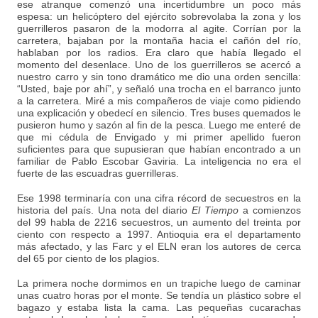
ese atranque comenzó una incertidumbre un poco más
espesa: un helicóptero del ejército sobrevolaba la zona y los
guerrilleros pasaron de la modorra al agite. Corrían por la
carretera, bajaban por la montaña hacia el cañón del río,
hablaban por los radios. Era claro que había llegado el
momento del desenlace. Uno de los guerrilleros se acercó a
nuestro carro y sin tono dramático me dio una orden sencilla:
“Usted, baje por ahí”, y señaló una trocha en el barranco junto
a la carretera. Miré a mis compañeros de viaje como pidiendo
una explicación y obedecí en silencio. Tres buses quemados le
pusieron humo y sazón al fin de la pesca. Luego me enteré de
que mi cédula de Envigado y mi primer apellido fueron
suficientes para que supusieran que habían encontrado a un
familiar de Pablo Escobar Gaviria. La inteligencia no era el
fuerte de las escuadras guerrilleras.
Ese 1998 terminaría con una cifra récord de secuestros en la
historia del país. Una nota del diario
El Tiempo
a comienzos
del 99 habla de 2216 secuestros, un aumento del treinta por
ciento con respecto a 1997. Antioquia era el departamento
más afectado, y las Farc y el ELN eran los autores de cerca
del 65 por ciento de los plagios.
La primera noche dormimos en un trapiche luego de caminar
unas cuatro horas por el monte. Se tendía un plástico sobre el
bagazo y estaba lista la cama. Las pequeñas cucarachas