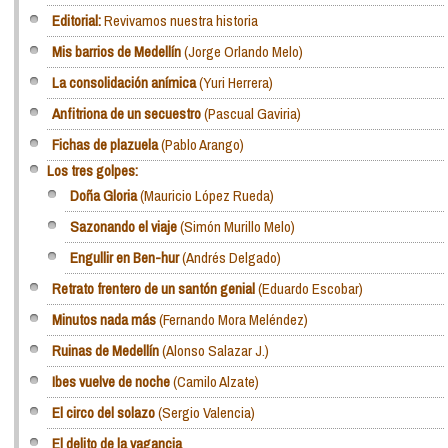
Editorial:
Revivamos nuestra historia
Mis barrios de Medellín
(Jorge Orlando Melo)
La consolidación anímica
(Yuri Herrera)
Anfitriona de un secuestro
(Pascual Gaviria)
Fichas de plazuela
(Pablo Arango)
Los tres golpes:
Doña Gloria
(Mauricio López Rueda)
Sazonando el viaje
(Simón Murillo Melo)
Engullir en Ben-hur
(Andrés Delgado)
Retrato frentero de un santón genial
(Eduardo Escobar)
Minutos nada más
(Fernando Mora Meléndez)
Ruinas de Medellín
(Alonso Salazar J.)
Ibes vuelve de noche
(Camilo Alzate)
El circo del solazo
(Sergio Valencia)
El delito de la vagancia