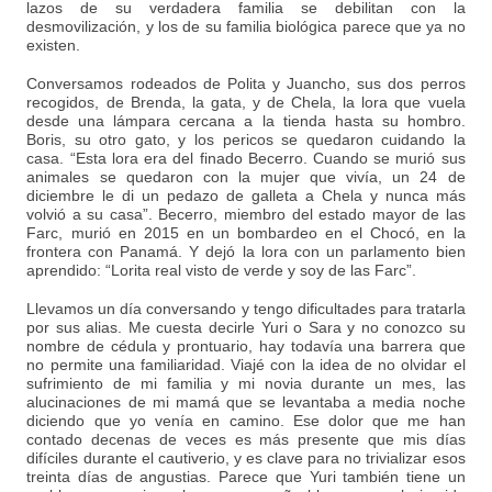
lazos de su verdadera familia se debilitan con la
desmovilización, y los de su familia biológica parece que ya no
existen.
Conversamos rodeados de Polita y Juancho, sus dos perros
recogidos, de Brenda, la gata, y de Chela, la lora que vuela
desde una lámpara cercana a la tienda hasta su hombro.
Boris, su otro gato, y los pericos se quedaron cuidando la
casa. “Esta lora era del finado Becerro. Cuando se murió sus
animales se quedaron con la mujer que vivía, un 24 de
diciembre le di un pedazo de galleta a Chela y nunca más
volvió a su casa”. Becerro, miembro del estado mayor de las
Farc, murió en 2015 en un bombardeo en el Chocó, en la
frontera con Panamá. Y dejó la lora con un parlamento bien
aprendido: “Lorita real visto de verde y soy de las Farc”.
Llevamos un día conversando y tengo dificultades para tratarla
por sus alias. Me cuesta decirle Yuri o Sara y no conozco su
nombre de cédula y prontuario, hay todavía una barrera que
no permite una familiaridad. Viajé con la idea de no olvidar el
sufrimiento de mi familia y mi novia durante un mes, las
alucinaciones de mi mamá que se levantaba a media noche
diciendo que yo venía en camino. Ese dolor que me han
contado decenas de veces es más presente que mis días
difíciles durante el cautiverio, y es clave para no trivializar esos
treinta días de angustias. Parece que Yuri también tiene un