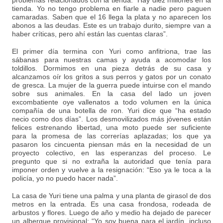
problemas relacionados con la tienda: “Hay diez millones en la
tienda. Yo no tengo problema en fiarle a nadie pero paguen
camaradas. Saben que el 16 llega la plata y no aparecen los
abonos a las deudas. Este es un trabajo durito, siempre van a
haber críticas, pero ahí están las cuentas claras”.
El primer día termina con Yuri como anfitriona, trae las
sábanas para nuestras camas y ayuda a acomodar los
toldillos. Dormimos en una pieza detrás de su casa y
alcanzamos oír los gritos a sus perros y gatos por un conato
de gresca. La mujer de la guerra puede intuirse con el mando
sobre sus animales. En la casa del lado un joven
excombatiente oye vallenatos a todo volumen en la única
compañía de una botella de ron. Yuri dice que “ha estado
necio como dos días”. Los desmovilizados más jóvenes están
felices estrenando libertad, una moto puede ser suficiente
para la promesa de las correrías aplazadas; los que ya
pasaron los cincuenta piensan más en la necesidad de un
proyecto colectivo, en las esperanzas del proceso. Le
pregunto que si no extraña la autoridad que tenía para
imponer orden y vuelve a la resignación: “Eso ya le toca a la
policía, yo no puedo hacer nada”.
La casa de Yuri tiene una palma y una planta de girasol de dos
metros en la entrada. Es una casa frondosa, rodeada de
arbustos y flores. Luego de año y medio ha dejado de parecer
un albergue provisional: “Yo soy buena para el jardín, incluso