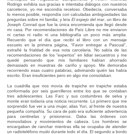
Rodrigo exhibía sus gracias e intentaba diálogos con nuestros
carceleros, yo me escondía receloso. Obedecía, conversaba
lo menos posible, respondía con calculadas ambigüedades las
preguntas sobre mi familia; y leía
El espejo del mar
, un libro de
Joseph Conrad que fue la única encomienda que llegó desde
mi casa. Por recomendaciones de País Libre no me enviaron
ni cartas ni radio ni una bibliografía un poco más amplia.
Recuerdo que el día que recibí el libro con un mensaje
escueto en la primera página, “Favor entregar a Pascual”,
extrañé la frialdad de esa nota carcelaria. No sabía de las
recomendaciones de los “expertos” en lidiar secuestros y me
quedé pensando que mis familiares habían ahorrado
demasiado en muestras de cariño y apoyo. Me demoraba
recorriendo esas cuatro palabras, adivinando quién las había
escrito. Eran insuficientes pero en algo me consolaban.
La cuadrilla que nos movía de trapiche en trapiche estaba
conformada por seis guerrilleros entre los que se contaban
tres adolescentes. Las Farc y sus costumbres de selva y
monte eran todavía una noticia recurrente. Lo primero que me
sorprendió fue ver a una mujer, alias Yuri, al frente de nuestra
pequeña compañía. Su cara de palo era suficiente advertencia
para centinelas y prisioneros. Daba las órdenes con
monosílabos y movimientos de cabeza. Los hombres se
encargaban de ranchar mientras ella se ocupaba de atender
un radioteléfono mudo durante todo el día. El segundo a bordo