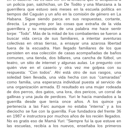
un policía pan, salchichas, un De Todito y una Manzana a la
guerrillera que estuvo seis meses en la escuela política en
tiempos del Caguán y un año en la comisión de género en La
Habana. Sigue siendo parca en sus respuestas, cortante,
directa. Le pregunto por las cosas que extraña de la vida
guerrillera y su respuesta de una palabra me hace sentir
torpe: “Todo”. Más de la mitad de los combatientes se fueron a
buscar vida cerca de sus familiares, a intentar aventuras
colectivas en otras tierras, a ensayar una azarosa libertad
fuera de la escuadra. Han llegado familiares de los que
persisten en esa colección de casas acompañadas de baños
comunes, una tienda, dos billares, una cancha de fútbol, un
teatro, un sitio de internet y algunas aulas. Le pregunto con
quién vive en el caserío y otra vez me golpea con su
respuesta: “Con todos”. Ahí está otro de sus rasgos, una
soledad bien llevada, una vida hecha con sus “camaradas”
como familia, una esperanza individual puesta al servicio de
una organización armada. El resultado es una mujer rodeada
de dos perros, dos gatos, una lora, dos pericos, un corral de
gallinas y una jaula de perdices. Yuri le hacía mandados a la
guerrilla desde que tenía once años. A los quince ya
pertenecía a las Farc aunque no estaba “interna” y a los
dieciocho se fue con la guerrilla. Fue fundadora del frente 36
en 1987 e instructora por muchos años de los recién llegados.
No es gratis eso de Mamá Yuri: “Siempre fui la que estuve en
las escuelas, recibía a los nuevos, enseñaba los primeros