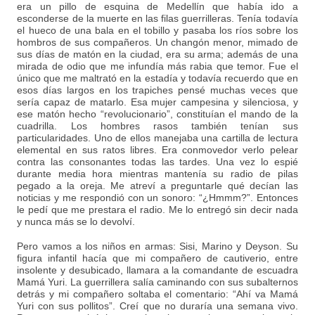
era un pillo de esquina de Medellín que había ido a
esconderse de la muerte en las filas guerrilleras. Tenía todavía
el hueco de una bala en el tobillo y pasaba los ríos sobre los
hombros de sus compañeros. Un changón menor, mimado de
sus días de matón en la ciudad, era su arma; además de una
mirada de odio que me infundía más rabia que temor. Fue el
único que me maltrató en la estadía y todavía recuerdo que en
esos días largos en los trapiches pensé muchas veces que
sería capaz de matarlo. Esa mujer campesina y silenciosa, y
ese matón hecho “revolucionario”, constituían el mando de la
cuadrilla. Los hombres rasos también tenían sus
particularidades. Uno de ellos manejaba una cartilla de lectura
elemental en sus ratos libres. Era conmovedor verlo pelear
contra las consonantes todas las tardes. Una vez lo espié
durante media hora mientras mantenía su radio de pilas
pegado a la oreja. Me atreví a preguntarle qué decían las
noticias y me respondió con un sonoro: “¿Hmmm?”. Entonces
le pedí que me prestara el radio. Me lo entregó sin decir nada
y nunca más se lo devolví.
Pero vamos a los niños en armas: Sisi, Marino y Deyson. Su
figura infantil hacía que mi compañero de cautiverio, entre
insolente y desubicado, llamara a la comandante de escuadra
Mamá Yuri. La guerrillera salía caminando con sus subalternos
detrás y mi compañero soltaba el comentario: “Ahí va Mamá
Yuri con sus pollitos”. Creí que no duraría una semana vivo.