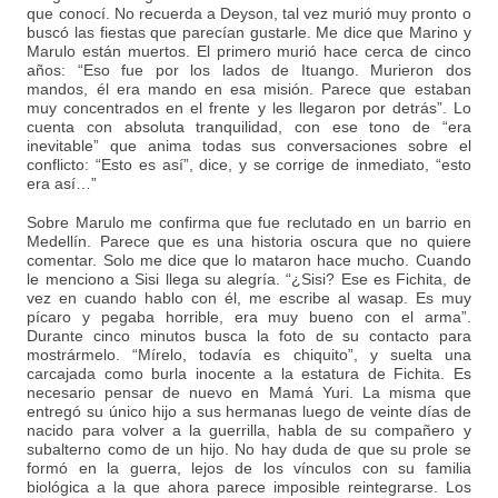
que conocí. No recuerda a Deyson, tal vez murió muy pronto o
buscó las fiestas que parecían gustarle. Me dice que Marino y
Marulo están muertos. El primero murió hace cerca de cinco
años: “Eso fue por los lados de Ituango. Murieron dos
mandos, él era mando en esa misión. Parece que estaban
muy concentrados en el frente y les llegaron por detrás”. Lo
cuenta con absoluta tranquilidad, con ese tono de “era
inevitable” que anima todas sus conversaciones sobre el
conflicto: “Esto es así”, dice, y se corrige de inmediato, “esto
era así…”
Sobre Marulo me confirma que fue reclutado en un barrio en
Medellín. Parece que es una historia oscura que no quiere
comentar. Solo me dice que lo mataron hace mucho. Cuando
le menciono a Sisi llega su alegría. “¿Sisi? Ese es Fichita, de
vez en cuando hablo con él, me escribe al wasap. Es muy
pícaro y pegaba horrible, era muy bueno con el arma”.
Durante cinco minutos busca la foto de su contacto para
mostrármelo. “Mírelo, todavía es chiquito”, y suelta una
carcajada como burla inocente a la estatura de Fichita. Es
necesario pensar de nuevo en Mamá Yuri. La misma que
entregó su único hijo a sus hermanas luego de veinte días de
nacido para volver a la guerrilla, habla de su compañero y
subalterno como de un hijo. No hay duda de que su prole se
formó en la guerra, lejos de los vínculos con su familia
biológica a la que ahora parece imposible reintegrarse. Los