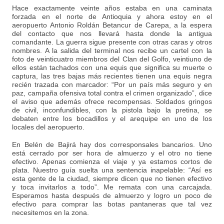
Hace exactamente veinte años estaba en una caminata
forzada en el norte de Antioquia y ahora estoy en el
aeropuerto Antonio Roldán Betancur de Carepa, a la espera
del contacto que nos llevará hasta donde la antigua
comandante. La guerra sigue presente con otras caras y otros
nombres. A la salida del terminal nos recibe un cartel con la
foto de veinticuatro miembros del Clan del Golfo, veintiuno de
ellos están tachados con una equis que significa su muerte o
captura, las tres bajas más recientes tienen una equis negra
recién trazada con marcador: “Por un país más seguro y en
paz, campaña ofensiva total contra el crimen organizado”, dice
el aviso que además ofrece recompensas. Soldados gringos
de civil, inconfundibles, con la pistola bajo la pretina, se
debaten entre los bocadillos y el arequipe en uno de los
locales del aeropuerto.
En Belén de Bajirá hay dos corresponsales bancarios. Uno
está cerrado por ser hora de almuerzo y el otro no tiene
efectivo. Apenas comienza el viaje y ya estamos cortos de
plata. Nuestro guía suelta una sentencia inapelable: “Así es
esta gente de la ciudad, siempre dicen que no tienen efectivo
y toca invitarlos a todo”. Me remata con una carcajada.
Esperamos hasta después de almuerzo y logro un poco de
efectivo para comprar las botas pantaneras que tal vez
necesitemos en la zona.