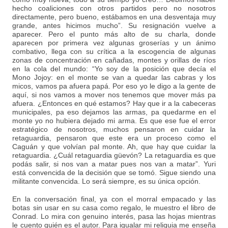
hecho coaliciones con otros partidos pero no nosotros
directamente, pero bueno, estábamos en una desventaja muy
grande, antes hicimos mucho”. Su resignación vuelve a
aparecer. Pero el punto más alto de su charla, donde
aparecen por primera vez algunas groserías y un ánimo
combativo, llega con su crítica a la escogencia de algunas
zonas de concentración en cañadas, montes y orillas de ríos
en la cola del mundo: “Yo soy de la posición que decía el
Mono Jojoy: en el monte se van a quedar las cabras y los
micos, vamos pa afuera papá. Por eso yo le digo a la gente de
aquí, si nos vamos a mover nos tenemos que mover más pa
afuera. ¿Entonces en qué estamos? Hay que ir a la cabeceras
municipales, pa eso dejamos las armas, pa quedarme en el
monte yo no hubiera dejado mi arma. Es que ese fue el error
estratégico de nosotros, muchos pensaron en cuidar la
retaguardia, pensaron que este era un proceso como el
Caguán y que volvían pal monte. Ah, que hay que cuidar la
retaguardia. ¿Cuál retaguardia güevón? La retaguardia es que
podás salir, si nos van a matar pues nos van a matar”. Yuri
está convencida de la decisión que se tomó. Sigue siendo una
militante convencida. Lo será siempre, es su única opción.
En la conversación final, ya con el morral empacado y las
botas sin usar en su casa como regalo, le muestro el libro de
Conrad. Lo mira con genuino interés, pasa las hojas mientras
le cuento quién es el autor. Para igualar mi reliquia me enseña