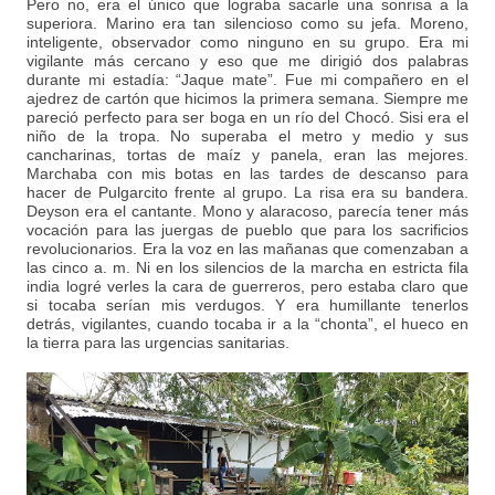
Pero no, era el único que lograba sacarle una sonrisa a la
superiora. Marino era tan silencioso como su jefa. Moreno,
inteligente, observador como ninguno en su grupo. Era mi
vigilante más cercano y eso que me dirigió dos palabras
durante mi estadía: “Jaque mate”. Fue mi compañero en el
ajedrez de cartón que hicimos la primera semana. Siempre me
pareció perfecto para ser boga en un río del Chocó. Sisi era el
niño de la tropa. No superaba el metro y medio y sus
cancharinas, tortas de maíz y panela, eran las mejores.
Marchaba con mis botas en las tardes de descanso para
hacer de Pulgarcito frente al grupo. La risa era su bandera.
Deyson era el cantante. Mono y alaracoso, parecía tener más
vocación para las juergas de pueblo que para los sacrificios
revolucionarios. Era la voz en las mañanas que comenzaban a
las cinco a. m. Ni en los silencios de la marcha en estricta fila
india logré verles la cara de guerreros, pero estaba claro que
si tocaba serían mis verdugos. Y era humillante tenerlos
detrás, vigilantes, cuando tocaba ir a la “chonta”, el hueco en
la tierra para las urgencias sanitarias.