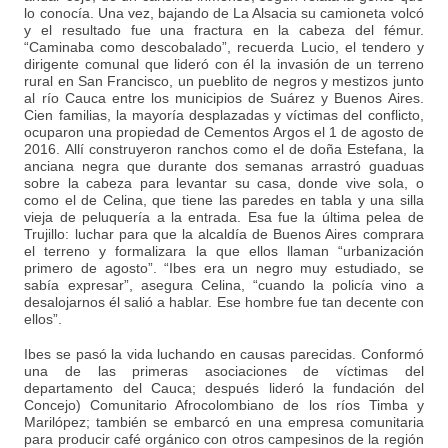
lo conocía. Una vez, bajando de La Alsacia su camioneta volcó
y el resultado fue una fractura en la cabeza del fémur.
“Caminaba como descobalado”, recuerda Lucio, el tendero y
dirigente comunal que lideró con él la invasión de un terreno
rural en San Francisco, un pueblito de negros y mestizos junto
al río Cauca entre los municipios de Suárez y Buenos Aires.
Cien familias, la mayoría desplazadas y víctimas del conflicto,
ocuparon una propiedad de Cementos Argos el 1 de agosto de
2016. Allí construyeron ranchos como el de doña Estefana, la
anciana negra que durante dos semanas arrastró guaduas
sobre la cabeza para levantar su casa, donde vive sola, o
como el de Celina, que tiene las paredes en tabla y una silla
vieja de peluquería a la entrada. Esa fue la última pelea de
Trujillo: luchar para que la alcaldía de Buenos Aires comprara
el terreno y formalizara la que ellos llaman “urbanización
primero de agosto”. “Ibes era un negro muy estudiado, se
sabía expresar”, asegura Celina, “cuando la policía vino a
desalojarnos él salió a hablar. Ese hombre fue tan decente con
ellos”.
Ibes se pasó la vida luchando en causas parecidas. Conformó
una de las primeras asociaciones de víctimas del
departamento del Cauca; después lideró la fundación del
Concejo) Comunitario Afrocolombiano de los ríos Timba y
Marilópez; también se embarcó en una empresa comunitaria
para producir café orgánico con otros campesinos de la región