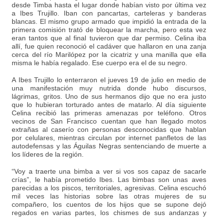
desde Timba hasta el lugar donde habían visto por última vez
a Ibes Trujillo. Iban con pancartas, carteleras y banderas
blancas. El mismo grupo armado que impidió la entrada de la
primera comisión trató de bloquear la marcha, pero esta vez
eran tantos que al final tuvieron que dar permiso. Celina iba
allí, fue quien reconoció el cadáver que hallaron en una zanja
cerca del río Marilópez por la cicatriz y una manilla que ella
misma le había regalado. Ese cuerpo era el de su negro.
A Ibes Trujillo lo enterraron el jueves 19 de julio en medio de
una manifestación muy nutrida donde hubo discursos,
lágrimas, gritos. Uno de sus hermanos dijo que no era justo
que lo hubieran torturado antes de matarlo. Al día siguiente
Celina recibió las primeras amenazas por teléfono. Otros
vecinos de San Francisco cuentan que han llegado motos
extrañas al caserío con personas desconocidas que hablan
por celulares, mientras circulan por internet panfletos de las
autodefensas y las Águilas Negras sentenciando de muerte a
los líderes de la región.
“Voy a traerte una bimba a ver si vos sos capaz de sacarle
crías”, le había prometido Ibes. Las bimbas son unas aves
parecidas a los piscos, territoriales, agresivas. Celina escuchó
mil veces las historias sobre las otras mujeres de su
compañero, los cuentos de los hijos que se supone dejó
regados en varias partes, los chismes de sus andanzas y