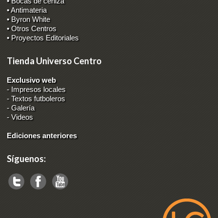
• Bocas de ceniza
• Antimateria
• Byron White
• Otros Centros
• Proyectos Editoriales
Tienda Universo Centro
Exclusivo web
-
Impresos locales
-
Textos futboleros
-
Galería
-
Videos
Ediciones anteriores
Síguenos: