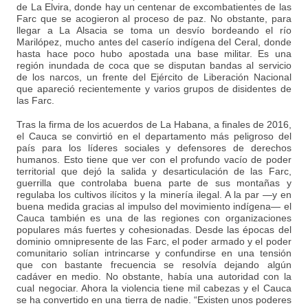
de La Elvira, donde hay un centenar de excombatientes de las
Farc que se acogieron al proceso de paz. No obstante, para
llegar a La Alsacia se toma un desvío bordeando el río
Marilópez, mucho antes del caserío indígena del Ceral, donde
hasta hace poco hubo apostada una base militar. Es una
región inundada de coca que se disputan bandas al servicio
de los narcos, un frente del Ejército de Liberación Nacional
que apareció recientemente y varios grupos de disidentes de
las Farc.
Tras la firma de los acuerdos de La Habana, a finales de 2016,
el Cauca se convirtió en el departamento más peligroso del
país para los líderes sociales y defensores de derechos
humanos. Esto tiene que ver con el profundo vacío de poder
territorial que dejó la salida y desarticulación de las Farc,
guerrilla que controlaba buena parte de sus montañas y
regulaba los cultivos ilícitos y la minería ilegal. A la par —y en
buena medida gracias al impulso del movimiento indígena— el
Cauca también es una de las regiones con organizaciones
populares más fuertes y cohesionadas. Desde las épocas del
dominio omnipresente de las Farc, el poder armado y el poder
comunitario solían intrincarse y confundirse en una tensión
que con bastante frecuencia se resolvía dejando algún
cadáver en medio. No obstante, había una autoridad con la
cual negociar. Ahora la violencia tiene mil cabezas y el Cauca
se ha convertido en una tierra de nadie. “Existen unos poderes