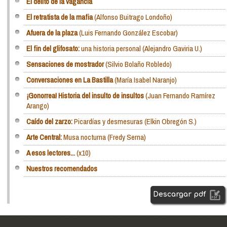
El delito de la vagancia
El retratista de la mafia
(Alfonso Buitrago Londoño)
Afuera de la plaza
(Luis Fernando González Escobar)
El fin del glifosato:
una historia personal (Alejandro Gaviria U.)
Sensaciones de mostrador
(Silvio Bolaño Robledo)
Conversaciones en La Bastilla
(María Isabel Naranjo)
¡Gonorrea! Historia del insulto de insultos
(Juan Fernando Ramírez
Arango)
Caído del zarzo:
Picardías y desmesuras (Elkin Obregón S.)
Arte Central:
Musa nocturna (Fredy Serna)
A esos lectores...
(x10)
Nuestros recomendados
Descargar pdf