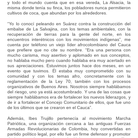
y todo el mundo cuenta que en esa vereda, La Alsacia, la
misma donde tenía su finca, los pobladores nunca permitieron
cultivos de coca, que abundan por los alrededores.
“Yo lo conocí peleando en Suárez contra la construcción del
embalse de La Salvajina, con los temas ambientales, con la
recuperación de tierras para la gente del norte, en los
encuentros interétnicos con los movimientos indígenas”, me
cuenta por teléfono un viejo líder afrocolombiano del Cauca
que prefiere que no cite su nombre. “Era una persona con
mucho carisma, muy asertivo y aplomado en sus conceptos,
no hablaba mucho pero cuando hablaba era muy acertado en
sus apreciaciones. Estuvimos juntos hace dos meses, en un
evento que tuvimos. Él estaba muy comprometido con su
comunidad y con los temas afro, concretamente con la
reglamentación de la Ley 70, también con los procesos
organizativos de Buenos Aires. Nosotros siempre hablábamos
del riesgo, uno ya está acostumbrado. Y una de las cosas que
siempre hablábamos era de fortalecer los nuevos liderazgos, y
de ir a fortalecer el Concejo Comunitario de ellos, que fue uno
de los últimos que se crearon en el Cauca”.
Además, Ibes Trujillo pertenecía al movimiento Marcha
Patriótica, una organización cercana a las antiguas Fuerzas
Armadas Revolucionarias de Colombia, hoy convertidas en
partido político legal, por ello fue un firme defensor y promotor