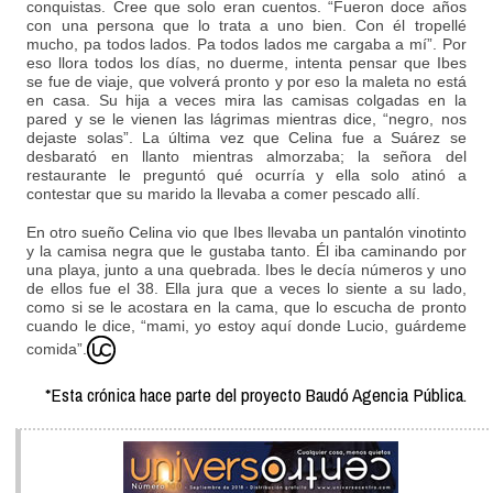
conquistas. Cree que solo eran cuentos. “Fueron doce años
con una persona que lo trata a uno bien. Con él tropellé
mucho, pa todos lados. Pa todos lados me cargaba a mí”. Por
eso llora todos los días, no duerme, intenta pensar que Ibes
se fue de viaje, que volverá pronto y por eso la maleta no está
en casa. Su hija a veces mira las camisas colgadas en la
pared y se le vienen las lágrimas mientras dice, “negro, nos
dejaste solas”. La última vez que Celina fue a Suárez se
desbarató en llanto mientras almorzaba; la señora del
restaurante le preguntó qué ocurría y ella solo atinó a
contestar que su marido la llevaba a comer pescado allí.
En otro sueño Celina vio que Ibes llevaba un pantalón vinotinto
y la camisa negra que le gustaba tanto. Él iba caminando por
una playa, junto a una quebrada. Ibes le decía números y uno
de ellos fue el 38. Ella jura que a veces lo siente a su lado,
como si se le acostara en la cama, que lo escucha de pronto
cuando le dice, “mami, yo estoy aquí donde Lucio, guárdeme
comida”.
*Esta crónica hace parte del proyecto Baudó Agencia Pública.