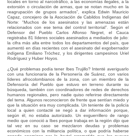
locales en torno al narcotráfico, a las economías ilegales, a la
extorsión o circulación de armas, que se notan mucho en la
reagrupación de grupos armados”, explica Edwin Mauricio
Capaz, concejero de la Asociación de Cabildos Indígenas del
Norte: “Muchos de los asesinatos y las amenazas están
relacionados con ese tema del control territorial”. Según el
Defensor del Pueblo Carlos Alfonso Negret, el Cauca
registraba 81 líderes sociales asesinados a mediados de julio:
la cifra más alta entre todos los departamentos del país, que
aumentó en días recientes con el asesinato del exgobernador
indígena Emiliano Tróchez, y los dirigentes campesinos Uriel
Rodríguez y Huber Hoyos.
¿Qué problemas podía tener Ibes Trujillo? Intenté averiguarlo
con una funcionaria de la Personería de Suárez, con varios
líderes afrocolombianos de la zona, con un miembro de la
Defensoría del Pueblo que estuvo en terreno durante su
búsqueda, también con coordinadores de redes de derechos
humanos regionales, pero nadie quiso referirse directamente
del tema. Algunos reconocieron de frente que sentían miedo y
que la situación era muy complicada. Un teniente de la policía
local a quien contacté se negó a dar información porque,
según él, no estaba autorizado. Un exguerrillero de rango
medio que conoció a Ibes porque trabaja en la región dijo que
tal vez en su caso se mezclaron deudas y problemas
económicos con la militancia política, o que podría haberse