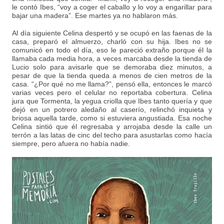
le contó Ibes, “voy a coger el caballo y lo voy a engarillar para
bajar una madera”. Ese martes ya no hablaron más.
Al día siguiente Celina despertó y se ocupó en las faenas de la
casa, preparó el almuerzo, charló con su hija. Ibes no se
comunicó en todo el día, eso le pareció extraño porque él la
llamaba cada media hora, a veces marcaba desde la tienda de
Lucio solo para avisarle que se demoraba diez minutos, a
pesar de que la tienda queda a menos de cien metros de la
casa. “¿Por qué no me llama?”, pensó ella, entonces le marcó
varias veces pero el celular no reportaba cobertura. Celina
jura que Tormenta, la yegua criolla que Ibes tanto quería y que
dejó en un potrero aledaño al caserío, relinchó inquieta y
briosa aquella tarde, como si estuviera angustiada. Esa noche
Celina sintió que él regresaba y arrojaba desde la calle un
terrón a las latas de cinc del techo para asustarlas como hacía
siempre, pero afuera no había nadie.