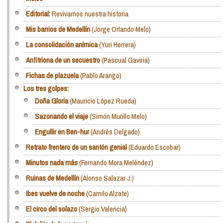
Editorial:
Revivamos nuestra historia
Mis barrios de Medellín
(Jorge Orlando Melo)
La consolidación anímica
(Yuri Herrera)
Anfitriona de un secuestro
(Pascual Gaviria)
Fichas de plazuela
(Pablo Arango)
Los tres golpes:
Doña Gloria
(Mauricio López Rueda)
Sazonando el viaje
(Simón Murillo Melo)
Engullir en Ben-hur
(Andrés Delgado)
Retrato frentero de un santón genial
(Eduardo Escobar)
Minutos nada más
(Fernando Mora Meléndez)
Ruinas de Medellín
(Alonso Salazar J.)
Ibes vuelve de noche
(Camilo Alzate)
El circo del solazo
(Sergio Valencia)