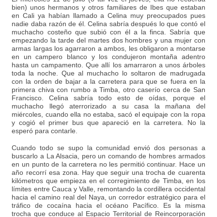
bien) unos hermanos y otros familiares de Ibes que estaban
en Cali ya habían llamado a Celina muy preocupados pues
nadie daba razón de él. Celina sabría después lo que contó el
muchacho costeño que subió con él a la finca. Sabría que
empezando la tarde del martes dos hombres y una mujer con
armas largas los agarraron a ambos, les obligaron a montarse
en un campero blanco y los condujeron montaña adentro
hasta un campamento. Que allí los amarraron a unos árboles
toda la noche. Que al muchacho lo soltaron de madrugada
con la orden de bajar a la carretera para que se fuera en la
primera chiva con rumbo a Timba, otro caserío cerca de San
Francisco. Celina sabría todo esto de oídas, porque el
muchacho llegó aterrorizado a su casa la mañana del
miércoles, cuando ella no estaba, sacó el equipaje con la ropa
y cogió el primer bus que apareció en la carretera. No la
esperó para contarle.
Cuando todo se supo la comunidad envió dos personas a
buscarlo a La Alsacia, pero un comando de hombres armados
en un punto de la carretera no les permitió continuar. Hace un
año recorrí esa zona. Hay que seguir una trocha de cuarenta
kilómetros que empieza en el corregimiento de Timba, en los
límites entre Cauca y Valle, remontando la cordillera occidental
hacia el camino real del Naya, un corredor estratégico para el
tráfico de cocaína hacia el océano Pacífico. Es la misma
trocha que conduce al Espacio Territorial de Reincorporación