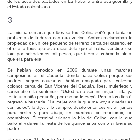
de los acuerdos pactados en La Habana entre esa guerrilla y
el Estado colombiano.
3
La misma semana que Ibes se fue, Celina soñó que tenía un
problema de linderos con otra vecina. Ambas reclamaban la
propiedad de un lote pequeño de terreno cerca del caserío, en
el sueño Ibes aparecía diciéndole que él había vendido ese
lote por ochocientos mil pesos, que fuera a cobrar la plata,
que era para ella.
Se habían conocido en 2006 durante unas marchas
campesinas en el Caquetá, donde nació Celina porque sus
padres, negros caucanos, habían emigrado para volverse
colonos cerca de San Vicente del Caguán. Ibes, mujeriego y
carismático, la sentenció: “Usted va a ser mi mujer”. Ella ya
tenía una niña pequeña, por eso no le creyó. Pero a los días él
regresó a buscarla: “La mujer con la que me voy a quedar es
con usted”, le dijo, y lo cumplió, desde entonces vivían juntos
para arriba y para abajo, en marchas, en reuniones, en
asambleas. Él terminó criando la hija de Celina, con la que
bailó el vals en la fiesta de los quince años como si fuera su
padre.
El miércoles 11 de julio (o tal vez el jueves, ella no recuerda