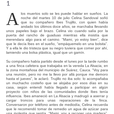
1
A
los muertos solo se les puede hablar en sueños. La
noche del martes 10 de julio Celina Sandoval soñó
que su compañero Ibes Trujillo, con quien había
andado los últimos doce años, se marchaba llevando
unos papeles bajo el brazo. Celina vio cuando salía por la
puerta del rancho de guaduas mientras ella insistía que
merendara algo para el camino. “Mami, yo estoy bien”, dice
que le decía Ibes en el sueño, “empáquemelo en una bolsita”.
Y a ella le dio tristeza que su negro tuviera que comer por ahí,
lamiendo una bolsa plástica, igual que un gamín.
Su compañero había partido desde el lunes por la tarde rumbo
a una finca cafetera que trabajaba en la vereda La Alsacia, en
la zona montañosa del municipio de Suárez, Cauca. “Voy para
una reunión, pero no me la llevo por allá porque me demoro
hasta el jueves”, le aclaró. Trujillo no iba solo: lo acompañaba
un muchacho costeño que se alojaba por esos días en su
casa, según entendí había llegado a participar en algún
proyecto con niños de las comunidades donde Ibes tenía
influencia. Ibes amaneció en La Alsacia y madrugó a aserrar y
cargar troncos para unas reparaciones de la finca.
Conversaron por teléfono antes de mediodía, Celina recuerda
que le recomendó tomar de remedio un agua de azúcar para
una molestia que sentía. “Mami, voy a recoger una madera”,