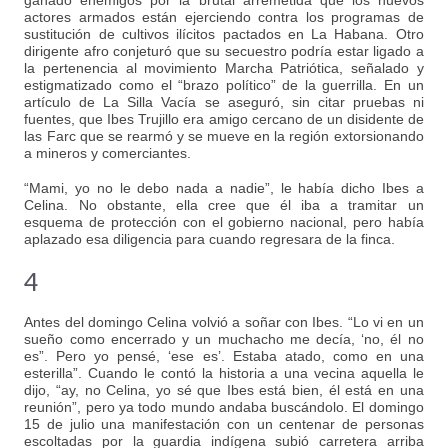
ganado enemigos por la brutal arremetida que los nuevos
actores armados están ejerciendo contra los programas de
sustitución de cultivos ilícitos pactados en La Habana. Otro
dirigente afro conjeturó que su secuestro podría estar ligado a
la pertenencia al movimiento Marcha Patriótica, señalado y
estigmatizado como el “brazo político” de la guerrilla. En un
artículo de La Silla Vacía se aseguró, sin citar pruebas ni
fuentes, que Ibes Trujillo era amigo cercano de un disidente de
las Farc que se rearmó y se mueve en la región extorsionando
a mineros y comerciantes.
“Mami, yo no le debo nada a nadie”, le había dicho Ibes a
Celina. No obstante, ella cree que él iba a tramitar un
esquema de protección con el gobierno nacional, pero había
aplazado esa diligencia para cuando regresara de la finca.
4
Antes del domingo Celina volvió a soñar con Ibes. “Lo vi en un
sueño como encerrado y un muchacho me decía, ‘no, él no
es”. Pero yo pensé, ‘ese es’. Estaba atado, como en una
esterilla”. Cuando le contó la historia a una vecina aquella le
dijo, “ay, no Celina, yo sé que Ibes está bien, él está en una
reunión”, pero ya todo mundo andaba buscándolo. El domingo
15 de julio una manifestación con un centenar de personas
escoltadas por la guardia indígena subió carretera arriba