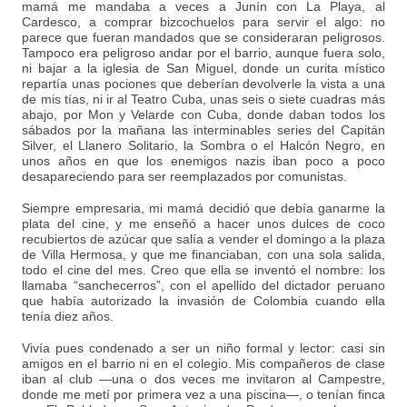
mamá me mandaba a veces a Junín con La Playa, al
Cardesco, a comprar bizcochuelos para servir el algo: no
parece que fueran mandados que se consideraran peligrosos.
Tampoco era peligroso andar por el barrio, aunque fuera solo,
ni bajar a la iglesia de San Miguel, donde un curita místico
repartía unas pociones que deberían devolverle la vista a una
de mis tías, ni ir al Teatro Cuba, unas seis o siete cuadras más
abajo, por Mon y Velarde con Cuba, donde daban todos los
sábados por la mañana las interminables series del Capitán
Silver, el Llanero Solitario, la Sombra o el Halcón Negro, en
unos años en que los enemigos nazis iban poco a poco
desapareciendo para ser reemplazados por comunistas.
Siempre empresaria, mi mamá decidió que debía ganarme la
plata del cine, y me enseñó a hacer unos dulces de coco
recubiertos de azúcar que salía a vender el domingo a la plaza
de Villa Hermosa, y que me financiaban, con una sola salida,
todo el cine del mes. Creo que ella se inventó el nombre: los
llamaba “sanchecerros”, con el apellido del dictador peruano
que había autorizado la invasión de Colombia cuando ella
tenía diez años.
Vivía pues condenado a ser un niño formal y lector: casi sin
amigos en el barrio ni en el colegio. Mis compañeros de clase
iban al club —una o dos veces me invitaron al Campestre,
donde me metí por primera vez a una piscina—, o tenían finca