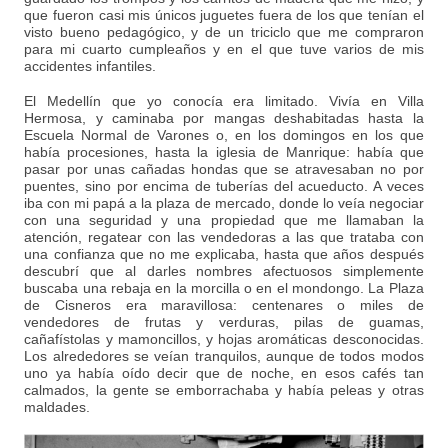
que fueron casi mis únicos juguetes fuera de los que tenían el
visto bueno pedagógico, y de un triciclo que me compraron
para mi cuarto cumpleaños y en el que tuve varios de mis
accidentes infantiles.
El Medellín que yo conocía era limitado. Vivía en Villa
Hermosa, y caminaba por mangas deshabitadas hasta la
Escuela Normal de Varones o, en los domingos en los que
había procesiones, hasta la iglesia de Manrique: había que
pasar por unas cañadas hondas que se atravesaban no por
puentes, sino por encima de tuberías del acueducto. A veces
iba con mi papá a la plaza de mercado, donde lo veía negociar
con una seguridad y una propiedad que me llamaban la
atención, regatear con las vendedoras a las que trataba con
una confianza que no me explicaba, hasta que años después
descubrí que al darles nombres afectuosos simplemente
buscaba una rebaja en la morcilla o en el mondongo. La Plaza
de Cisneros era maravillosa: centenares o miles de
vendedores de frutas y verduras, pilas de guamas,
cañafístolas y mamoncillos, y hojas aromáticas desconocidas.
Los alrededores se veían tranquilos, aunque de todos modos
uno ya había oído decir que de noche, en esos cafés tan
calmados, la gente se emborrachaba y había peleas y otras
maldades.