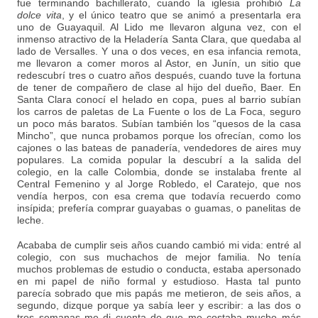
fue terminando bachillerato, cuando la iglesia prohibió
La
dolce vita
, y el único teatro que se animó a presentarla era
uno de Guayaquil. Al Lido me llevaron alguna vez, con el
inmenso atractivo de la Heladería Santa Clara, que quedaba al
lado de Versalles. Y una o dos veces, en esa infancia remota,
me llevaron a comer moros al Astor, en Junín, un sitio que
redescubrí tres o cuatro años después, cuando tuve la fortuna
de tener de compañero de clase al hijo del dueño, Baer. En
Santa Clara conocí el helado en copa, pues al barrio subían
los carros de paletas de La Fuente o los de La Foca, seguro
un poco más baratos. Subían también los “quesos de la casa
Mincho”, que nunca probamos porque los ofrecían, como los
cajones o las bateas de panadería, vendedores de aires muy
populares. La comida popular la descubrí a la salida del
colegio, en la calle Colombia, donde se instalaba frente al
Central Femenino y al Jorge Robledo, el Caratejo, que nos
vendía herpos, con esa crema que todavía recuerdo como
insípida; prefería comprar guayabas o guamas, o panelitas de
leche.
Acababa de cumplir seis años cuando cambió mi vida: entré al
colegio, con sus muchachos de mejor familia. No tenía
muchos problemas de estudio o conducta, estaba apersonado
en mi papel de niño formal y estudioso. Hasta tal punto
parecía sobrado que mis papás me metieron, de seis años, a
segundo, dizque porque ya sabía leer y escribir: a las dos o
tres semanas me di cuenta de que me costaba mucho más