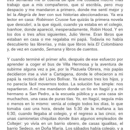
trabajo que a mis compañeros, que sí escribía, pero muy
despacio y me mandaron a primero, donde me sentí mejor y
leí la
Alegría de leer
con sus historias aleccionadoras. Ya era
lector en casa:
Robinson Crusoe
fue quizás la primera novela
que descubrí, a la que siguió, cuando ya estaba en el colegio,
Ivanhoe
, donde apareció, inesperadamente, Robin Hood. Y en
los dos o tres años siguientes, Julio Verne. Eran libros que
estaban en casa o me regalaba mi papá. Todavía no había
descubierto las librerías, y más que libros leía
El Colombiano
y, de vez en cuando,
Semana
y libros de cuentos.
Y cuando terminé el primer año, después de ese esfuerzo por
aprender a coger el bus de Villa Hermosa y la aventura de
subirme alguna vez a pie, por la Plazuela Obrera, mis papás
decidieron irse a vivir a Cartagena, donde le ofrecieron a mi
papá la rectoría del Liceo Bolívar. Ya éramos tres los hijos, y
no parecía fácil movernos todos. La solución fue simple: nos
repartieron. A mí me mandaron donde un tío en Itagüí y a mi
hermano a San Pedro, a la escuela pública y a una casa sin
muchachos, una casa de puras tías. Yo, en Itagüí, seguía más
o menos en lo mismo: venía al colegio todos los días, lo que
tomaba casi una hora, desde las 5:30 de la mañana a las
6:30, cuando llegaba al colegio, y el regreso a las cinco, en
unas camionetas chiquitas donde iban algunos empleados de
Coltejer: yo vivía en un barrio obrero, de casas igualitas, el
barrio Sedeco, en Doña María. Los sábados había colegio, y a