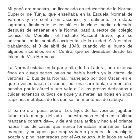
Mi papá era maestro, un licenciado en educación de la Normal
Superior de Tunja, que enseñaba en la Escuela Normal de
Varones y se sentía en ascenso, y realmente lo estaba
logrando, finalmente se instaló en la clase media educada:
después de enseñar en la Normal pasó a rector del colegio
técnico de Medellín, el Instituto Pascual Bravo, que se
adivinaba en la montaña occidental de la ciudad. Allá estaba,
trabajando, el 9 de abril de 1948, cuando vio el humo de
algunos incendios en el Centro, que se divisaban desde las
faldas de Villa Hermosa.
La Normal estaba en la parte alta de La Ladera, una extensa
finca en cuyas partes bajas se había hecho ya la cárcel de
varones. El bus de la Normal, manejado por don Oscar, en el
que a veces bajé a la ciudad, por una carreterita de montaña,
pasaba por la cárcel y uno veía allí a los presos dedicados a
cuidar extensos cultivos de fique y a meter las hojas en unos
trapiches metálicos de los que salían montones de cabuya.
El barrio era, pues, pobre. Los hijos de los vecinos jugaban
fútbol en la manga del lado —nuestra casa estaba en la última
manzana construida—, y de ahí para arriba y hacia el oriente
había filas de casas que nunca formaban manzanas. Eran
mangas, y bosques que empezaban a prender, de eucalipto,
acacia y pino, sembradas por el Acueducto. A lo lejos se veía