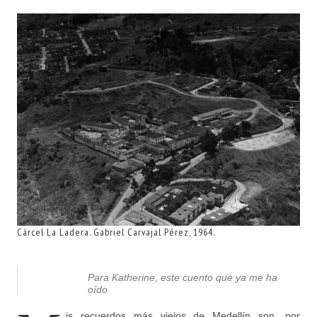
Cárcel La Ladera. Gabriel Carvajal Pérez, 1964.
Para Katherine, este cuento que ya me ha
oído
is recuerdos más viejos de Medellín son, por