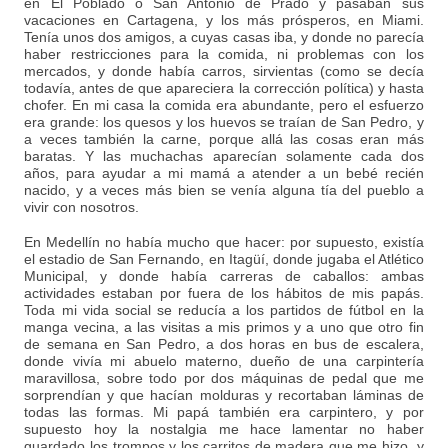
en El Poblado o San Antonio de Prado y pasaban sus
vacaciones en Cartagena, y los más prósperos, en Miami.
Tenía unos dos amigos, a cuyas casas iba, y donde no parecía
haber restricciones para la comida, ni problemas con los
mercados, y donde había carros, sirvientas (como se decía
todavía, antes de que apareciera la corrección política) y hasta
chofer. En mi casa la comida era abundante, pero el esfuerzo
era grande: los quesos y los huevos se traían de San Pedro, y
a veces también la carne, porque allá las cosas eran más
baratas. Y las muchachas aparecían solamente cada dos
años, para ayudar a mi mamá a atender a un bebé recién
nacido, y a veces más bien se venía alguna tía del pueblo a
vivir con nosotros.
En Medellín no había mucho que hacer: por supuesto, existía
el estadio de San Fernando, en Itagüí, donde jugaba el Atlético
Municipal, y donde había carreras de caballos: ambas
actividades estaban por fuera de los hábitos de mis papás.
Toda mi vida social se reducía a los partidos de fútbol en la
manga vecina, a las visitas a mis primos y a uno que otro fin
de semana en San Pedro, a dos horas en bus de escalera,
donde vivía mi abuelo materno, dueño de una carpintería
maravillosa, sobre todo por dos máquinas de pedal que me
sorprendían y que hacían molduras y recortaban láminas de
todas las formas. Mi papá también era carpintero, y por
supuesto hoy la nostalgia me hace lamentar no haber
guardado los trompos y los carritos de madera que me hizo, y