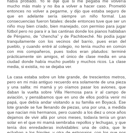
había probado. Yo le dije que si me pegaba me volvería
mucho más malo y no iba a volver a hacer caso. Prometió
entonces no volver a pegarme, y dijo que estaba seguro de
que en adelante sería siempre un niño formal. Las
consecuencias fueron fatales: desde entonces tuve que ser un
niño muy bien criado, bien manejado, con permiso para jugar
fútbol pero no para ir a las cantinas donde los pianos hablaban
de Pénjamo, de “chencha” y de Pachitoeché. No podía jugar
tranquilamente con los vecinos del barrio, pues eran del
pueblo, y cuando entré al colegio, no tenía mucho en común
con mis compañeros, pues todos eran platudos: terminé
prácticamente sin amigos, el único de clase media en una
ciudad donde había mucho pueblo y muchos ricos. La clase
media, si existía, no se dejaba ver.
La casa estaba sobre un lote grande, de trescientos metros,
pero en mi más antiguo recuerdo era solamente de una pieza
y una salita: mi mamá y yo oíamos pasar los aviones, que
daban la vuelta sobre Villa Hermosa para ir al campo de
aviación, y pensábamos que en uno de ellos podría venir mi
papá, que debía andar visitando a su familia en Boyacá. Ese
lote grande se fue llenando de piezas, una por una, a medida
que nacían mis hermanos, pero cuando a los diez u once años
dejamos de vivir allá por unos meses, todavía tenía un gran
solar en el que mi mamá sembraba repollos y lechugas, y que
tenía dos enredaderas inolvidables: una de cidra, que le
echaban a los frisoles, y otra de estropajos, con los que nos