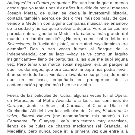
Antioqueñita
o
Cuatro preguntas
. Era una banda que al menos
desde que yo tenía unos diez años fue dirigida por el maestro
Joseph Matza, de quien se decía la inverosímil historia,
contada también acerca de dos o tres músicos más, de que,
venido a Medellín con alguna compañía musical, se enamoró
de la ciudad y nunca quiso volver a dejarla. Pero entonces me
parecía natural: ¿no tenía Medellín la catedral más grande del
mundo en ladrillo cocido? ¿No era, como había leído en
Selecciones
, la “tacita de plata”, una ciudad cuya limpieza era
ejemplar? Dos o tres veces fuimos al Bosque de la
Independencia, con su lago —hoy se ve como un laguito
insignificante— lleno de barquitas, a las que me subí alguna
vez. Pero tenía una marca social negativa: era un parque al
que, los domingos, que era cuando mi papá nos podía llevar,
iban sobre todo las sirvientas a levantarse su policía, de modo
que en mi casa, empeñada en protegernos de la
contaminación popular, más bien se evitaba.
Fuera de las películas del Cuba, algunas veces fui al Ópera,
en Maracaibo, al Metro Avenida o a los cines continuos de
Caracas, Junín o Sucre, el Caracas, el Cine al Día o el
Cinelandia. Allí debí ver las películas de Disney,
El libro de la
selva
,
Blanca Nieves
(me acompañaron mis papás) o
La
Cenicienta
. En Guayaquil veía uno teatros muy atractivos,
llenos de películas de charros mexicanos (el Granada, el
Medellín), pero nunca pude ir: la primera vez que entré allá