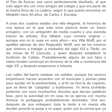
el Pan de Azúcar, ese cerro perfectamente diseñado, al que
subí algún día con unos amigos del colegio y que era parte de
la misma finca de La Ladera, según lo que puedo encontrar en
Medellín hace 60 años
, de Carlos J. Escobar.
A unas dos cuadras estaba una villa elegante, la herencia de
una época en la que esta zona parecía tener un futuro
próspero, con un antejardín de media cuadra y una avenida
interior de árboles. Era Villabol, cuyo nombre original —
aunque eso no lo supe en esos años— era Villa Wolff, por el
apellido alemán de don Reginaldo Wolff, uno de los mineros
que vinieron a trabajar a mediados del siglo XIX a Titiribí, en
las minas de El Zancudo, y quien después estableció la
fundición de Caldas. Probablemente alguno de sus hijos o
nietos locales construyó en terrenos de la villa a comienzos del
siglo XX, y después empezaron a lotearla.
Las calles del barrio estaban sin asfaltar, aunque los vecinos
empeñosos hacían acuerdos con el municipio y ponían plata
para ayudar en la pavimentada, y al fin se hizo la de Lepanto,
que se llenó de “catapilas” y buldóceres. Yo tenía prohibido
juntarme con esos muchachos díscolos que decían palabras
feas, pero la autoridad en mi casa no se ejercía con mucha
firmeza: la pedagogía probablemente dominaba. Una vez,
después de que enloquecí toda la tarde a mi mamá ella
decidió ponerle la queja a mi papá, quien usó la correa que ya