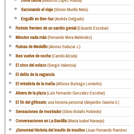
Doña Gloria
(Mauricio López Rueda)
Sazonando el viaje
(Simón Murillo Melo)
Engullir en Ben-hur
(Andrés Delgado)
Retrato frentero de un santón genial
(Eduardo Escobar)
Minutos nada más
(Fernando Mora Meléndez)
Ruinas de Medellín
(Alonso Salazar J.)
Ibes vuelve de noche
(Camilo Alzate)
El circo del solazo
(Sergio Valencia)
El delito de la vagancia
El retratista de la mafia
(Alfonso Buitrago Londoño)
Afuera de la plaza
(Luis Fernando González Escobar)
El fin del glifosato:
una historia personal (Alejandro Gaviria U.)
Sensaciones de mostrador
(Silvio Bolaño Robledo)
Conversaciones en La Bastilla
(María Isabel Naranjo)
¡Gonorrea! Historia del insulto de insultos
(Juan Fernando Ramírez