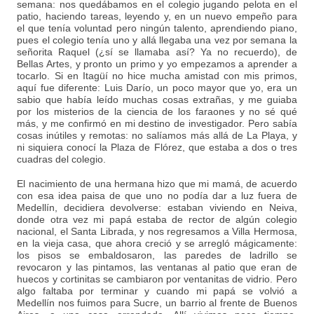
semana: nos quedábamos en el colegio jugando pelota en el
patio, haciendo tareas, leyendo y, en un nuevo empeño para
el que tenía voluntad pero ningún talento, aprendiendo piano,
pues el colegio tenía uno y allá llegaba una vez por semana la
señorita Raquel (¿sí se llamaba así? Ya no recuerdo), de
Bellas Artes, y pronto un primo y yo empezamos a aprender a
tocarlo. Si en Itagüí no hice mucha amistad con mis primos,
aquí fue diferente: Luis Darío, un poco mayor que yo, era un
sabio que había leído muchas cosas extrañas, y me guiaba
por los misterios de la ciencia de los faraones y no sé qué
más, y me confirmó en mi destino de investigador. Pero sabía
cosas inútiles y remotas: no salíamos más allá de La Playa, y
ni siquiera conocí la Plaza de Flórez, que estaba a dos o tres
cuadras del colegio.
El nacimiento de una hermana hizo que mi mamá, de acuerdo
con esa idea paisa de que uno no podía dar a luz fuera de
Medellín, decidiera devolverse: estaban viviendo en Neiva,
donde otra vez mi papá estaba de rector de algún colegio
nacional, el Santa Librada, y nos regresamos a Villa Hermosa,
en la vieja casa, que ahora creció y se arregló mágicamente:
los pisos se embaldosaron, las paredes de ladrillo se
revocaron y las pintamos, las ventanas al patio que eran de
huecos y cortinitas se cambiaron por ventanitas de vidrio. Pero
algo faltaba por terminar y cuando mi papá se volvió a
Medellín nos fuimos para Sucre, un barrio al frente de Buenos