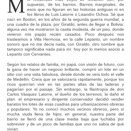
M
supuesto, de los barrios. Barrios marginales, de
esos que no figuran en las historias antiguas ni en
los libros de Luis Latorre o Lisandro Ochoa. Sé que
nací en Boston, en los años de la segunda guerra mundial, a
una cuadra de la plaza, por Giraldo, antes de llegar a Bolivia:
alguna vez me mostraron la casita modesta, de un piso, donde
vivieron mis papás recién casados. Poco después nos
trasteamos a Villa Hermosa, en la calle Lepanto, un nombre
sonoro que no me decía nada, con Giraldo, otro nombre que
tampoco significaba nada para mí: hoy por lo menos asocio a
Lepanto con Cervantes.
Según los relatos de familia, mi papá, con visión de futuro, con
la gana de hacer un negocio brillante, compró un lote en un
sitio con una vista fabulosa, desde donde se veía todo el valle
de Medellín. Creía que se valorizaría rápidamente, porque los
ricos querrían vivir en las partes altas de las laderas y
pagarían por el paisaje. Sin embargo, la filantropía de don
Carlos Vásquez Latorre, el dueño de los terrenos, le dañó el
plan: el empresario y dirigente conservador decidió vender
baratos los lotes de esas cuadras para urbanizaciones obreras
y populares. Yo no conocí muchos vecinos obreros, pero sí
mucha viuda llena de hijos: en general, nuestra parte del
barrio se llenó de una clase media baja que luchaba por
sobrevivir y de un poco de familias que uno no sabía de qué
vivían.