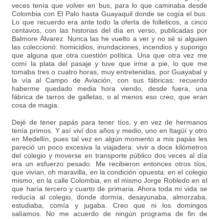
veces tenía que volver en bus, para lo que caminaba desde
Colombia con El Palo hasta Guayaquil donde se cogía el bus.
Lo que recuerdo era ante todo la oferta de folleticos, a cinco
centavos, con las historias del día en verso, publicadas por
Balmore Álvarez. Nunca las he vuelto a ver y no sé si alguien
las coleccionó: homicidios, inundaciones, incendios y supongo
que alguna que otra cuestión política. Una que otra vez me
comí la plata del pasaje y tuve que irme a pie, lo que me
tomaba tres o cuatro horas, muy entretenidas, por Guayabal y
la vía al Campo de Aviación, con sus fábricas: recuerdo
haberme quedado media hora viendo, desde fuera, una
fábrica de tarros de galletas, o al menos eso creo, que eran
cosa de magia.
Dejé de tener papás para tener tíos, y en vez de hermanos
tenía primos. Y así viví dos años y medio, uno en Itagüí y otro
en Medellín, pues tal vez en algún momento a mis papás les
pareció un poco excesiva la viajadera: vivir a doce kilómetros
del colegio y moverse en transporte público dos veces al día
era un esfuerzo pesado. Me recibieron entonces otros tíos,
que vivían, oh maravilla, en la condición opuesta: en el colegio
mismo, en la calle Colombia, en el mismo Jorge Robledo en el
que haría tercero y cuarto de primaria. Ahora toda mi vida se
reducía al colegio, donde dormía, desayunaba, almorzaba,
estudiaba, comía y jugaba. Creo que ni los domingos
salíamos. No me acuerdo de ningún programa de fin de