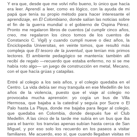
Y era que, desde que me volví niño bueno, lo único que hacía
era leer. Aprendí a leer, como es lógico, con la ayuda de mi
papá que tenía su propio método para hacer interesante el
aprendizaje, en
El Colombiano
, donde salían las noticias sobre
el fin de la guerra mundial o el gobierno de Ospina Pérez.
Pronto me regalaron libros de cuentos (al cumplir cinco años,
creo, me regalaron los cinco tomos de los cuentos de
Constancio C. Vigil) y cuando cumplí nueve o diez años, la
Enciclopedia Universitas, en veinte tomos, que resultó más
compleja que
El tesoro de la juventud
, que tenían mis primos
lectores. El ambiente pedagógico se mantenía: también allí
recibí de regalo —recuerdo que estaba enfermo, no si se me
había roto algo— un juego de construcción en metal, Mecano,
con el que hacía grúas y catapilas.
Entré al colegio a los seis años, y el colegio quedaba en el
Centro. La vida debía ser muy tranquila en ese Medellín de los
años de la violencia, puesto que el viaje al colegio no
provocaba mucha aprensión: yo cogía un bus de Villa
Hermosa, que bajaba a la catedral y seguía por Sucre o El
Palo hasta La Playa, donde me bajaba para llegar al colegio,
que quedaba en Colombia, donde después fue el Club
Medellín. A las cinco de la tarde me subía en un bus que iba
para el barrio: los tranvías apenas subían hasta cerca de San
Miguel, y por eso solo los recuerdo en los paseos a visitar
familiares. Me acuerdo, eso sí, que cuando llegaban visitas mi