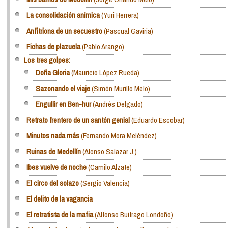
La consolidación anímica
(Yuri Herrera)
Anfitriona de un secuestro
(Pascual Gaviria)
Fichas de plazuela
(Pablo Arango)
Los tres golpes:
Doña Gloria
(Mauricio López Rueda)
Sazonando el viaje
(Simón Murillo Melo)
Engullir en Ben-hur
(Andrés Delgado)
Retrato frentero de un santón genial
(Eduardo Escobar)
Minutos nada más
(Fernando Mora Meléndez)
Ruinas de Medellín
(Alonso Salazar J.)
Ibes vuelve de noche
(Camilo Alzate)
El circo del solazo
(Sergio Valencia)
El delito de la vagancia
El retratista de la mafia
(Alfonso Buitrago Londoño)