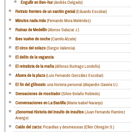
Engullir en Ben-hur
(Andrés Delgado)
Retrato frentero de un santón genial
(Eduardo Escobar)
Minutos nada más
(Fernando Mora Meléndez)
Ruinas de Medellín
(Alonso Salazar J.)
Ibes vuelve de noche
(Camilo Alzate)
El circo del solazo
(Sergio Valencia)
El delito de la vagancia
El retratista de la mafia
(Alfonso Buitrago Londoño)
Afuera de la plaza
(Luis Fernando González Escobar)
El fin del glifosato:
una historia personal (Alejandro Gaviria U.)
Sensaciones de mostrador
(Silvio Bolaño Robledo)
Conversaciones en La Bastilla
(María Isabel Naranjo)
¡Gonorrea! Historia del insulto de insultos
(Juan Fernando Ramírez
Arango)
Caído del zarzo:
Picardías y desmesuras (Elkin Obregón S.)