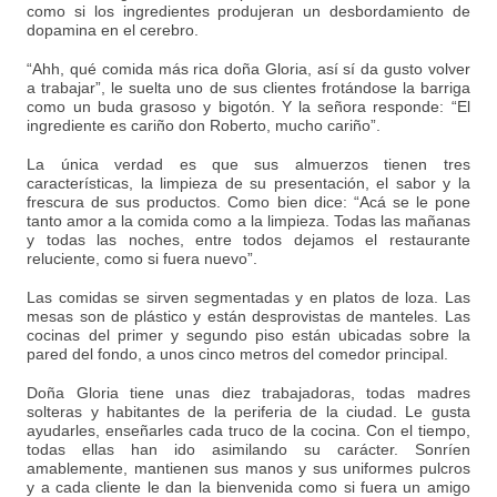
como si los ingredientes produjeran un desbordamiento de
dopamina en el cerebro.
“Ahh, qué comida más rica doña Gloria, así sí da gusto volver
a trabajar”, le suelta uno de sus clientes frotándose la barriga
como un buda grasoso y bigotón. Y la señora responde: “El
ingrediente es cariño don Roberto, mucho cariño”.
La única verdad es que sus almuerzos tienen tres
características, la limpieza de su presentación, el sabor y la
frescura de sus productos. Como bien dice: “Acá se le pone
tanto amor a la comida como a la limpieza. Todas las mañanas
y todas las noches, entre todos dejamos el restaurante
reluciente, como si fuera nuevo”.
Las comidas se sirven segmentadas y en platos de loza. Las
mesas son de plástico y están desprovistas de manteles. Las
cocinas del primer y segundo piso están ubicadas sobre la
pared del fondo, a unos cinco metros del comedor principal.
Doña Gloria tiene unas diez trabajadoras, todas madres
solteras y habitantes de la periferia de la ciudad. Le gusta
ayudarles, enseñarles cada truco de la cocina. Con el tiempo,
todas ellas han ido asimilando su carácter. Sonríen
amablemente, mantienen sus manos y sus uniformes pulcros
y a cada cliente le dan la bienvenida como si fuera un amigo