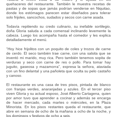
quehaceres del restaurante. También le muestra recetas de
pastas y de sopas que jamás podrían venderse en Niquitao,
donde los estómagos parecen estar diseñados para tolerar
solo frijoles, sancochos, sudados y secos con carne asada.
Todavía repitiendo su credo culinario, su inefable sortilegio,
doña Gloria saluda a cada comensal inclinando levemente la
cabeza. Luego los acompaña hasta el comedor y les explica
detalladamente el menú.
“Hoy hice frijolitos con un poquito de coles y trozos de carne
de cerdo. El seco también trae carne, con una salsita que se
inventó mi marido, muy rica. Pero también tenemos sopita de
verduras y seco con carne de res o pollo. Para tomar hay
juguito, gaseosa y mazamorra”, expresa la señora, ataviada
con un fino delantal y una pañoleta que oculta su pelo castaño
y canoso.
El restaurante es una casa de tres pisos, pintada de blanco
con franjas verdes, anaranjadas y azules. En el tercer piso
viven Gloria y su actual esposo, José Alberto Cartagena, quien
por amor tuvo que aprender a cocinar y además se encarga
de hacer mercado, cada martes o miércoles, en la Plaza
Minorista. En los pisos restantes queda el restaurante, que
abre en semana de ocho de la mañana a ocho de la noche, y
los domingos y festivos de ocho a seis.