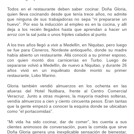
Todos en el restaurante deben saber cocinar. Doña Gloria,
quien lleva cocinando desde que tenía trece años, no admite
que ninguna de sus trabajadoras no sepa “ni prepararse un
huevo”. Por eso la inducción al empleo es en la cocina, y allí
deja a los recién llegados hasta que aprendan a hacer un
arroz con la sal justa o unos frijoles calados al punto.
A los tres años llegó a vivir a Medellín, en Niquitao, pero luego
se fue para Cisneros, Nordeste antioqueño, donde su madre
había abierto un restaurante. Allá conoció a su primer esposo,
con quien montó dos carnicerías en Turbo. Luego de
separarse volvió a Medellín, de nuevo a Niquitao, y durante 26
años vivió en un inquilinato donde montó su primer
restaurante, Lobo Marino.
Gloria también vendió almuerzos en los ochenta en las
afueras del Hotel Nutibara, frente al Centro Comercial
Veracruz. Junto a otras mujeres, la mayoría madres solteras,
vendía almuerzos a cien y ciento cincuenta pesos. Eran tantas
que la gente empezó a conocer la esquina donde se ubicaban
como “el portacomidas”.
“Mi vida ha sido cocinar, dar de comer”, les cuenta a sus
clientes animosos de conversación, pues la comida que sirve
Doña Gloria genera una inexplicable sensación de bienestar,