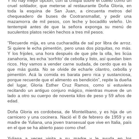
Y no hay mejor opción, con la chispa sobre el cuello como un
cruel soldador, que meterse al restaurante Doña Gloria, en
toda la esquina de San Juan, a cincuenta metros del
chequeadero de buses de Cootransmallat, y pedir una
mazamorra de mil pesos, con leche y bocadillo veleño. Un
tentempié antes de que la señora exponga su menú de
suculentos platos recién hechos a tres mil pesos.
“Recuerde mija, es una cucharadita de sal por libra de arroz.
Si quiere le echa pimentón, pero unas dos pizquitas, no más.
Y los frijoles, una hora después de que pite la olla, les licúa
zanahoria, les echa ‘sorfrito’ de cebolla y listo, así quedan bien
ricos. Hoy vamos a vender carne sudada, de cerdo que es la
que más gusta. No se olvide de echarle cilantro, cebolla y
pimentón. Acá la comida es barata pero rica y sustanciosa,
porque recuerde que el alimento es bendición”, repite la dueña
del lugar, Gloria Esther Cruz Ramos, como si estuviera
recitando un antiguo conjuro mágico, mientras mueve de un
lado a otro su cuerpo de noventa kilos de peso y 59 años de
edad.
Doña Gloria es cordobesa, de Montelíbano, y es hija de un
carnicero y una cocinera. Nació el 8 de febrero de 1959 y es
madre de Yuliana, una joven transexual que vive en Italia, país
en el que se ha abierto paso como chef.
Yuliana a veces visita a su madre y le ayuda en los