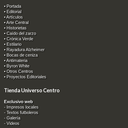
• Portada
• Editorial
• Artículos
• Arte Central
• Historietas
• Caído del zarzo
• Crónica Verde
• Estilario
• Rayadura Alzheimer
• Bocas de ceniza
• Antimateria
• Byron White
• Otros Centros
• Proyectos Editoriales
Tienda Universo Centro
Exclusivo web
-
Impresos locales
-
Textos futboleros
-
Galería
-
Videos