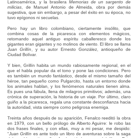
Latinoamérica, y la brasilera
Memorias de un sargento de
milicias
, de Manuel Antonio de Almeida, obra por demás
sugestiva, que sin embargo, a pesar del éxito en su época, no
tuvo epígonos ni secuelas.
Pero hay un libro colombiano, ciertamente insólito, que
combina cosas de la picaresca con elementos mágicos,
retomando aquel antiguo espíritu caballeresco donde los
gigantes eran gigantes y no molinos de viento. El libro se llama
Juan Grillín
, y su autor Ernesto González, antioqueño de
Ciudad Bolívar.
Y bien, Grillín habita un mundo rabiosamente regional, en el
que el habla popular da el tono y pone las condiciones. Pero
es también un mundo fantástico, desde el mismo tamaño del
héroe, tan pequeño como Pulgarcito, hasta un entorno donde
los animales hablan, y los fenómenos naturales tienen alma.
Es pues una fábula, llena de milagros primitivos; además, una
crónica de superación, la historia de un viaje. Por último, claro
guiño a la picaresca, regala una constante desconfianza hacia
la autoridad, vista siempre como peligrosa enemiga.
Treinta años después de su aparición, Fenalco reeditó la obra
en 1979, con un bello prólogo de Alberto Aguirre: le robo las
dos frases finales, y con ellas, muy a mi pesar, me despido:
“
Juan Grillín
es ante todo un libro de aventuras sobre la saga