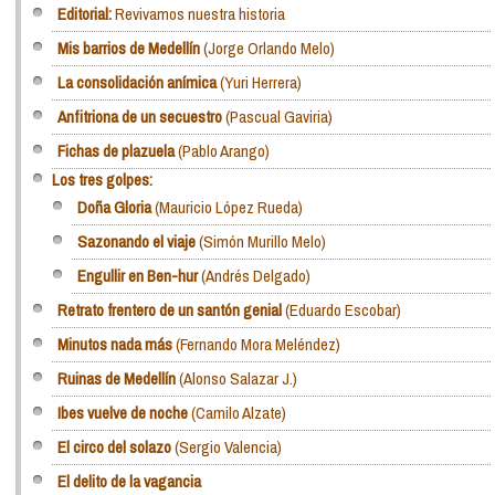
Editorial:
Revivamos nuestra historia
Mis barrios de Medellín
(Jorge Orlando Melo)
La consolidación anímica
(Yuri Herrera)
Anfitriona de un secuestro
(Pascual Gaviria)
Fichas de plazuela
(Pablo Arango)
Los tres golpes:
Doña Gloria
(Mauricio López Rueda)
Sazonando el viaje
(Simón Murillo Melo)
Engullir en Ben-hur
(Andrés Delgado)
Retrato frentero de un santón genial
(Eduardo Escobar)
Minutos nada más
(Fernando Mora Meléndez)
Ruinas de Medellín
(Alonso Salazar J.)
Ibes vuelve de noche
(Camilo Alzate)
El circo del solazo
(Sergio Valencia)
El delito de la vagancia