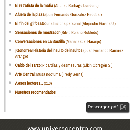
El retratista de la mafia
(Alfonso Buitrago Londoño)
Afuera de la plaza
(Luis Fernando González Escobar)
El fin del glifosato:
una historia personal (Alejandro Gaviria U.)
Sensaciones de mostrador
(Silvio Bolaño Robledo)
Conversaciones en La Bastilla
(María Isabel Naranjo)
¡Gonorrea! Historia del insulto de insultos
(Juan Fernando Ramírez
Arango)
Caído del zarzo:
Picardías y desmesuras (Elkin Obregón S.)
Arte Central:
Musa nocturna (Fredy Serna)
A esos lectores...
(x10)
Nuestros recomendados
Descargar pdf
www.universocentro.com