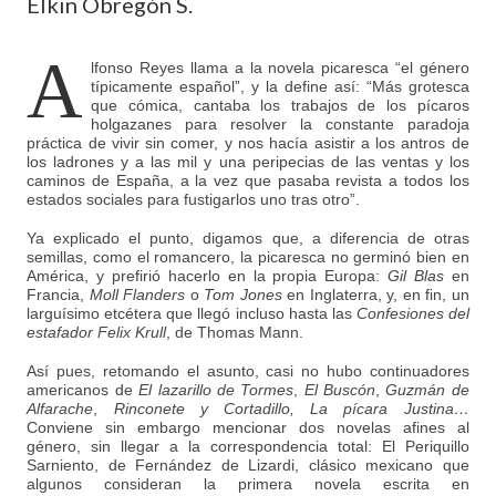
Elkin Obregón S.
A
lfonso Reyes llama a la novela picaresca “el género
típicamente español”, y la define así: “Más grotesca
que cómica, cantaba los trabajos de los pícaros
holgazanes para resolver la constante paradoja
práctica de vivir sin comer, y nos hacía asistir a los antros de
los ladrones y a las mil y una peripecias de las ventas y los
caminos de España, a la vez que pasaba revista a todos los
estados sociales para fustigarlos uno tras otro”.
Ya explicado el punto, digamos que, a diferencia de otras
semillas, como el romancero, la picaresca no germinó bien en
América, y prefirió hacerlo en la propia Europa:
Gil Blas
en
Francia,
Moll Flanders
o
Tom Jones
en Inglaterra, y, en fin, un
larguísimo etcétera que llegó incluso hasta las
Confesiones del
estafador Felix Krull
, de Thomas Mann.
Así pues, retomando el asunto, casi no hubo continuadores
americanos de
El lazarillo de Tormes
,
El Buscón
,
Guzmán de
Alfarache
,
Rinconete y Cortadillo, La pícara Justina…
Conviene sin embargo mencionar dos novelas afines al
género, sin llegar a la correspondencia total: El Periquillo
Sarniento, de Fernández de Lizardi, clásico mexicano que
algunos consideran la primera novela escrita en